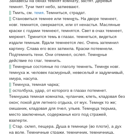
Занавесы на окнах темнят комнату,
застят.
Деревья
темнят. Тучи тмят небо,
затмевают.
||
Тмить,
см.
темя
.
Темниться
, страдат.
||
Становиться темнее или
темн
е
ть
.
На дворе темнеет
,
новг.
темнится
, смеркается, или от ненастья.
Масляные
краски с годами темнеют
,
темнятся. Свет в очах темнеет,
меркнет
.
Т
е
мнится темь
в глазах.
темнеться,
видеться
издали темным.
Вдали темнеется лес
.
Очень затемнил
картину. Слава его всех затмила. Краски потемнели
.
Подтемнить тени. Они отемнел
, ослеп.
Темн
е
нье
действие по глаг.
темнить.
||
Темн
е
нье
состоянье по глаголу
темнеть.
Темн
я
к
новг.
темн
у
ха
ж. человек пасмурный, невеселый и задумчивый,
хмура, насупа.
||
Темн
у
ха
, темная чарка;
||
остолбуха, удар, от которого в глазах потемнет.
Темн
у
шка
темная комнатка, чуланчик, клеть, кладовая без
окон; покой для летнего отдыха, от мух.
Темн
и
к
то же;
омшаник, кладовая для пчел, ульев.
Темн
и
ца
тюрьма,
место заключенья, содержанья кого под стражей,
взаперти.
||
Стар. склеп, пещера.
Душа в темнице
(во плоти),
а дух
на воле
.
Темн
и
чные
стражи
.
темничник, темничница
,