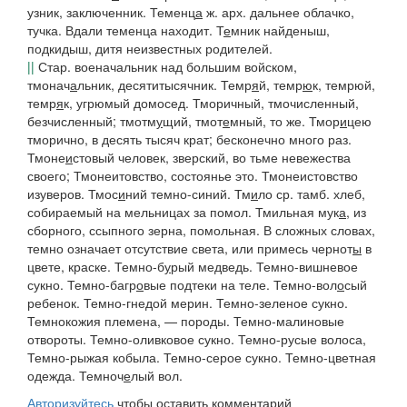
узник, заключенник.
Теменц
а
ж.
арх.
дальнее облачко,
тучка.
Вдали теменца находит.
Т
е
мник
найденыш,
подкидыш, дитя неизвестных родителей.
||
Стар. военачальник над большим войском,
тмонач
а
льник
, десятитысячник.
Темр
я
й, темр
ю
к,
темрюй,
темр
я
к
, угрюмый домосед.
Тморичный, тмочисленный
,
безчисленный;
тмотм
у
щий, тмот
е
мный
, то же.
Тмор
и
цею
тморично,
в десять тысяч крат; бесконечно много раз.
Тмоне
и
стовый
человек
, зверский, во тьме невежества
своего;
Тмонеитовство
, состоянье это.
Тмонеистовство
изуверов
.
Тмос
и
ний
темно-синий.
Тм
и
ло
ср. тамб. хлеб,
собираемый на мельницах за помол.
Тмильная
мук
а
,
из
сборного, ссыпного зерна, помольная. В сложных словах,
темно
означает отсутствие света, или примесь чернот
ы
в
цвете, краске.
Темно-б
у
рый
медведь.
Темно-вишневое
сукно
.
Темно-багр
о
вые
подтеки на теле
.
Темно-вол
о
сый
ребенок
.
Темно-гнедой
мерин
.
Темно-зеленое
сукно
.
Темнокожия
племена, — породы
.
Темно-малиновые
отвороты
.
Темно-оливковое
сукно
.
Темно-русые
волоса
,
Темно-рыжая
кобыла
.
Темно-серое
сукно
.
Темно-цветная
одежда
.
Темноч
е
лый
вол.
Авторизуйтесь
чтобы оставить комментарий