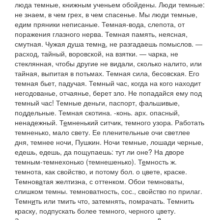
люда темные, книжным ученьем обойдены. Люди темные:
не знаем, в чем грех, в чем спасенье. Мы люди темные,
едим пряники неписаные. Темная-вода,
слепота, от
поражения глазного нерва.
Темная память,
неясная,
смутная.
Чужая душа темн
а
,
не разгадаешь помыслов. —
расход
, тайный, воровской, на взятки. —
чарка
, не
стеклянная, чтобы другие не видали, сколько налито, или
тайная, выпитая в потьмах.
Темная сила
, бесовская.
Его
темная бьет,
падучая.
Темный час,
когда на кого находит
негодованье, отчаянье, берет зло.
Не попадайся ему под
темный час! Темные деньги, паспорт,
фальшивые,
поддельные.
Темная скотина. -конь. арх.
опасный,
ненадежный.
Т
е
мненький ситчик,
темного узора.
Работать
темненько,
мало свету.
Ее пленительные очи светлее
дня, темнее ночи
, Пушкин.
Ночи темные, лошади черные,
едешь, едешь, да пощупаешь: тут ли оне? На дворе
темным-темнехонько (темнешенько).
Т
е
мность
ж.
темнота, как свойство, и потому бол. о цвете, краске.
Темнов
а
тая
желтизна,
с оттенком.
Обои темноваты,
слишком темны.
темноватность
, сос., свойство по прилаг.
Темн
и
ть
или
тмить
что, затемнять, помрачать.
Темнить
краску,
подпускать более темного, черного цвету.