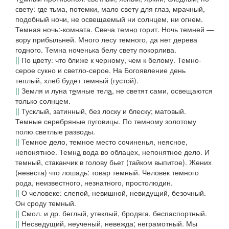
свету: где тьма, потемки, мало свету для глаз, мрачный,
подобный ночи, не освещаемый ни солнцем, ни огнем.
Темная ночь:-комната. Свеча темн
о
горит. Ночь темней —
вору прибыльней
.
Много лесу темного, да нет дерева
годного. Темна ноченька белу свету покорлива.
||
По цвету: что ближе к черному, чем к белому.
Темно-
серое сукно
и
светло-серое
.
На Богоявление день
теплый, хлеб будет темный
(густой).
||
Земля и луна т
е
мные тел
а
,
не светят сами, освещаются
только солнцем.
||
Тусклый, затинный, без лоску и блеску; матовый.
Темные серебряные пуговицы. По темному золотому
полю светлые разводы.
||
Темное дело
,
темное место сочиненья,
неясное,
непонятное.
Темн
а
вода во облацех
, непонятное дело.
И
темный, стаканчик в голову бьет
(тайком выпитое).
Жених
(
невеста
)
что лошадь
:
товар темный. Человек темного
рода,
неизвестного, незнатного, простолюдин.
||
О человеке: слепой, невишной, невидущий, безочный.
Он сроду темный.
||
Смол.
и др. беглый, утеклый, бродяга, беспаспортный.
||
Несведущий, неученый, невежда; неграмотный.
Мы