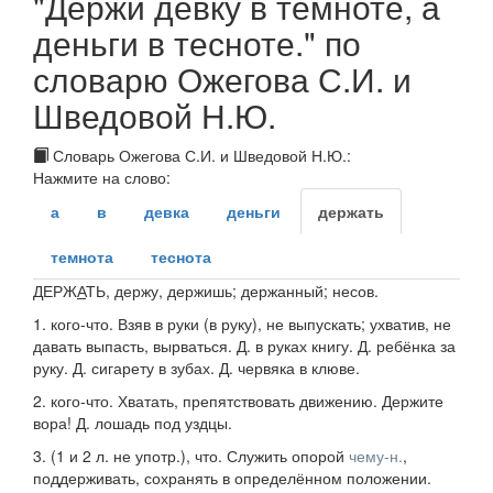
"Держи девку в темноте, а
деньги в тесноте." по
словарю Ожегова С.И. и
Шведовой Н.Ю.
Словарь Ожегова С.И. и Шведовой Н.Ю.:
Нажмите на слово:
а
в
девка
деньги
держать
темнота
теснота
ДЕРЖ
А
ТЬ
, держу, держишь; держанный;
несов.
1.
кого-что.
Взяв в руки (в руку), не выпускать; ухватив, не
давать выпасть, вырваться.
Д. в руках книгу. Д. ребёнка за
руку. Д. сигарету в зубах. Д. червяка в клюве.
2.
кого-что.
Хватать, препятствовать движению.
Держите
вора! Д. лошадь под уздцы.
3.
(1 и 2 л. не
употр.
),
что.
Служить опорой
чему-н.
,
поддерживать, сохранять в определённом положении.