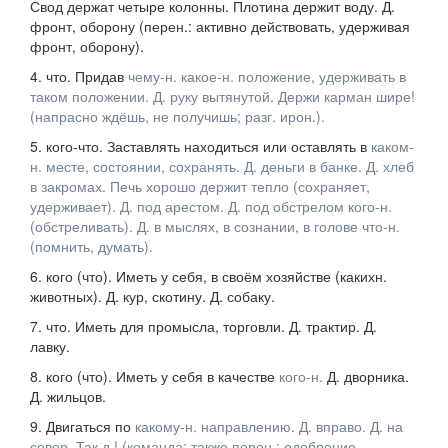
Свод держат четыре колонны. Плотина держит воду. Д.
фронт, оборону
(
перен.
: активно действовать, удерживая
фронт, оборону).
4.
что.
Придав
чему-н.
какое-н. положение, удерживать в
таком положении.
Д. руку вытянутой. Держи карман шире!
(напрасно ждёшь, не получишь;
разг.
ирон.
).
5.
кого-что.
Заставлять находиться или оставлять в
каком-
н. месте, состоянии, сохранять.
Д. деньги в банке. Д. хлеб
в закромах. Печь хорошо держит тепло
(сохраняет,
удерживает).
Д. под арестом. Д. под обстрелом
кого-н.
(обстреливать). Д. в мыслях, в сознании, в голове
что-н.
(помнить, думать).
6.
кого (что).
Иметь у себя, в своём хозяйстве (какихн.
животных).
Д. кур, скотину. Д. собаку.
7.
что.
Иметь для промысла, торговли.
Д. трактир. Д.
лавку.
8.
кого (что).
Иметь у себя в качестве
кого-н.
Д. дворника.
Д. жильцов.
9.
Двигаться по
какому-н. направлению.
Д. вправо. Д. на
север. Так д.!
(команда; также
перен.
: одобрение