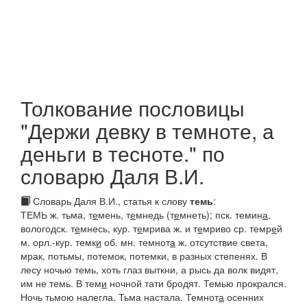
Толкование пословицы
"Держи девку в темноте, а
деньги в тесноте." по
словарю Даля В.И.
Словарь Даля В.И., статья к слову
темь
:
ТЕМЬ
ж.
тьма, т
е
мень, т
е
мнедь (т
е
мнеть)
;
пск.
темин
а
,
вологодск.
т
е
мнесь
,
кур.
т
е
мрива
ж. и
т
е
мриво
ср.
темр
е
й
м.
орл.-кур.
темк
и
об. мн.
темнот
а
ж. отсутствие света,
мрак, потьмы, потемок, потемки, в разных степенях.
В
лесу ночью темь, хоть глаз выткни, а рысь да волк видят,
им не темь.
В тем
и
ночной тати бродят. Темью прокрался.
Ночь тьмою налегла. Тьма настала. Темнот
а
осенних