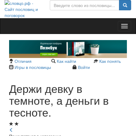
Toggl
naviga
Отличия
Как найти
Как понять
Игры в пословицы
Войти
Держи девку в
темноте, а деньги в
тесноте.