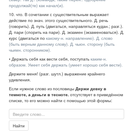
продолжай(те) как начал(и).
10.
что.
В сочетании с существительным выражает
действие по
знач.
этого существительного.
Д. речь
(говорить).
Д. путь
(двигаться, направляться кудан.;
разг.
).
Д. пари
(спорить на пари).
Д. экзамен
(экзаменоваться).
Д.
курс
(двигаться по
какому-н. направлению).
Д. слово
(быть верным данному слову).
Д. чьюн. сторону
(быть
чьимн. сторонником).
•
Держать себя
как
вести себя, поступать
каким-н.
образом.
Умеет себя держать
(умеет хорошо себя вести).
Держите меня!
(
разг.
шутл.
) выражение крайнего
удивления.
Если нужное слово из пословицы
Держи девку в
темноте, а деньги в тесноте.
отсутствует в приведённом
списке, то его можно найти с помощью этой формы:
Найти