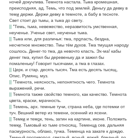
ночей докучлива. Темнота настала. Тьма кромешная
,
преисподняя, ад.
Темь, что под землей. Деньгу да девку в
тем
и
держи. Держи девку в темноте
,
а бабу в тесноте
.
Свет стоит до тьмы, а тьма до свету
.
||
*
Темь
,
тьма,
невежество, неразвитость умственная,
неученье.
Ученье свет, неученье тьма.
||
Тьма
или, для различья:
тма
, пр
о
пасть, бездна,
несчетное множество.
Тмы тём д
у
хов. Тма тмущая народу
сошлось. Денег-то тма, да невочто класть. Эх-ма! кабы
денег тма, купил бы деревеньку да и зажил бы
помаленьку! Говорит тысячами, а тма в глазах.
||
Церк. и стар. десять тысяч.
Тма есть десять тысящ
,
Опис. Румянц. муз.
||
*
Темнота
, неясность, непонятность чего.
Темнота
выражений, речи
.
||
Темнота
также свойство темного, как качество.
Темнота
цвета
,
краски,
мрачность.
||
Темень, арх.
темные тучи, страна неба, где потемки от
туч.
Вешний ветер из темени, осенний из ясени.
||
Темк
и
и
тем
о
к
, тень, затин на картине, иконе.
Положить
темк
и
.
Тьмовый
ко тьме относящ.
Теменц
а
сев.
дальняя
пасмурность, облако, тучка.
Теменца на закате к дождю
.
Т
е
мный
противопол.
светлый, ясный, яркий, бледный
, по