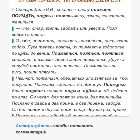
ан сам попался." по словарю Даля В.И.
Словарь Даля В.И., статья к слову
поимать
:
ПОИМ
А
ТЬ,
по
я
ть
и
понять
жену
, взять, сосватать,
Найти
жениться.
||
— что, стар. взять, забрать или увести.
Поял
войско и пошел
.
||
О воде, понимать, заливать, наводнять, покрывать
собою.
Луга теперь пояты, их поимает в водополье
по кряж, до венца
.
Поим
а
ться, по
я
ться, поняться
,
страдат. и взаимн.
Берег этот поимается. Дружка
голубей поималась
или
понялась
.
Поимавшись за
руки, пошли плясать.
||
Нвг.-чрп.
поязаться, обещаться или взяться за что,
посулить.
Поимался сделать, да обманул
.
Поим
а
нье
длит.
по
я
тие
окончат.
по
е
м
м.
п
о
йма
ж. об. действ.
по глаг.
Он уехал, для поятия жены
, для женитьбы.
Послано товара в два пойма
, в два приема, забора.
Он бил челом в другой поем
, стар. другой раз, прием.
||
Поиманье
,
новг.
обрядный поезд за невестой, к
венцу.
Авторизуйтесь
чтобы оставить
||
Поем
,
по
е
мы
мн.
пойма
,
поймы
мн.
по
и
м
м.
п
о
ймо
комментарий
ср.
п
о
ймище
и
по
е
мные
,
пойм
е
ные
луга
,
берега
,