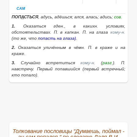
САМ
ПОП
А
СТЬСЯ
, адусь, адёшься; ался, алась; адись;
сов.
1.
Оказаться гден., в какихн. условиях,
обстоятельствах.
П. в капкан. П. на глаза
кому-н.
(то же, что
попасть на глаза).
2.
Оказаться уличённым в чёмн.
П. в краже
и
на
краже.
3.
Случайно встретиться
кому-н.
(
разг.
).
П.
навстречу. Первый попавшийся
(первый встречный;
кто попало).
4.
(1 и 2 л. не
употр.
). Случайно найтись, оказаться,
случайно возникнуть (
разг.
).
Попалась хорошая книга.
Попался хороший советчик. Попалось выгодное
место. Попалось неприятное поручение.
|
несов.
попадаться
, аюсь, аешься.
Если нужное слово из пословицы
Думаешь, поймал -
ан сам попался.
отсутствует в приведённом
Толкование пословицы "Думаешь, поймал -
списке, то его можно найти с помощью этой формы: