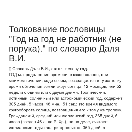
Толкование пословицы
"Год на год не работник (не
порука)." по словарю Даля
В.И.
Словарь Даля В.И., статья к слову
год
:
ГОД
м. продолжение времени, в какое солнце, при
мнимом течении, ходе своем, возвращается в ту же точку;
время обтечения земли вкруг солнца, 12 месяцев, или 52
недели с одним или с двумя днями.
Тропический
,
истинный, солнечный
или
астрономический год
, содержит
365 дней, 5 часов, 48 мин., 51 сек.; это время видимого
кругооборота солнца, возвращения его к тому же тропику.
Гражданский
,
средний
или
июлианский год
, 365 дней, 6
часов (введен 46 л. до Р. Хр.), но на деле, считают
июлианские годы так: три
простых
по 365 дней, а