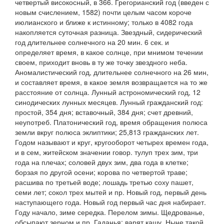
четвертый
високосный,
в 366.
Грегорианский
год (введен с
новым счислением, 1582) почти целым часом короче
июлианского и ближе к истинному; только в 4082 года
накопляется суточная разница.
Звездный, сидерический
год
длительнее солнечного на 20 мин. 6 сек. и
определяет время, в какое солнце, при мнимом течении
своем, приходит вновь в ту же точку звездного неба.
Аномалистический год
, длительнее солнечного на 26 мин,
и составляет время, в какое земля возвращается на то же
расстояние от солнца.
Лунный астрономический год
, 12
синодических лунных месяцев.
Лунный гражданский год:
простой,
354 дня;
вставочный,
384 дня; счет древний,
неупотреб.
Платонический год
, время обращения полюса
земли вкруг полюса эклиптики; 25,813 гражданских лет.
Годом
называют и круг, кругооборот четырех времен года,
и в сем, житейском значении говор.
тулуп трех зим
, три
года на плечах;
соловей двух зим
, два года в клетке;
борзая по другой осени
;
корова по четвертой траве;
расшива по третьей воде
;
лошадь третью соху пашет,
семи лет;
сокол трех мытей
и пр.
Новый год
, первый день
наступающего года.
Новый год первый час дня набирает.
Году начало, зиме середка. Перелом зимы. Щедрованье,
обсыпают зерном
и пр.
Гаданья
;
варят кашу. Ныне такой