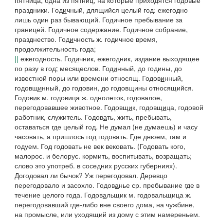
пятница,
одна из пятниц, на которые приходятся годовые
праздники.
Год
и
чный
, длящийся целый год: ежегодно
лишь один раз бывающий.
Годичное пребывание за
границей. Годичное содержание. Годичное собрание
,
празднество.
Год
и
чность
ж. годичное время,
продолжительность года;
||
ежегодность.
Год
и
чник
, ежегодник, издание выходящее
по разу в год; месяцеслов.
Год
и
нный
, до годины, до
известной поры или времени относящ.
Годов
и
нный,
годовщ
и
нный
, до годовин, до годовщины относящийся.
Годов
и
к
м.
годовица
ж. однолеток, годовалое,
перегодовавшее животное.
Годовщ
и
к, годовщ
и
ца
, годовой
работник, служитель.
Годов
а
ть
, жить, пребывать,
оставаться где целый год.
Не думал
(
не думаешь
)
и часу
часовать, а пришлось год годовать. Где днюем, там и
годуем. Год годовать не век вековать.
(
Годовать
кого,
малорос.
и
белорус.
кормить, воспитывать, возращать;
слово это употреб. в соседних русских губерниях).
Догодовал ли бычок? Уж перегодовал. Деревцо
перегодовало и засохло.
Годов
а
нье
ср. пребывание где в
течение целого года.
Годов
а
льщик
м.
годовальщица
ж.
перегодовавший где-либо вне своего дома, на чужбине,
на промысле, или уходящий из дому с этим намереньем.