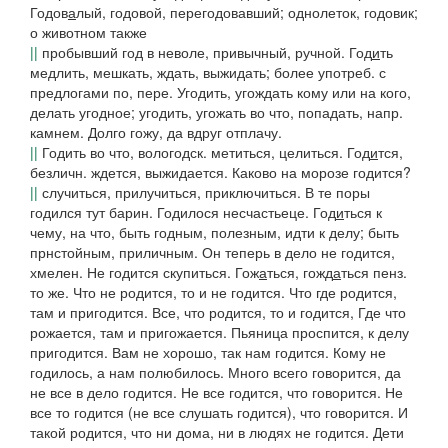
Годов
а
лый
, годовой, перегодовавший; однолеток, годовик;
о животном также
||
пробывший год в неволе, привычный, ручной.
Год
и
ть
медлить, мешкать, ждать, выжидать; более употреб. с
предлогами
по
,
пере
.
Угодить, угождать
кому или на кого,
делать угодное;
угодить, угожать
во что, попадать, напр.
камнем. Долго гожу, да вдруг отплачу.
||
Годить
во что,
вологодск.
метиться, целиться.
Год
и
тся
,
безличн. ждется, выжидается.
Каково на морозе годится?
||
случиться, прилучиться, приключиться.
В те поры
годился тут барин. Годилося несчастьеце.
Год
и
ться
к
чему, на что, быть годным, полезным, идти к делу; быть
прнстойным, приличным.
Он теперь в дело не годится,
хмелен.
Не годится скупиться.
Гож
а
ться, гожд
а
ться
пенз.
то же.
Что не родится, то и не годится. Что где родится,
там и пригодится. Все, что родится, то и годится, Где что
рожается, там и пригожается
.
Пьяница проспится, к делу
пригодится. Вам не хорошо, так нам годится. Кому не
годилось, а нам полюбилось. Много всего говорится, да
не все в дело годится. Не все годится, что говорится. Не
все то годится
(
не все слушать годится), что говорится. И
такой родится, что ни дома, ни в людях не годится. Дети