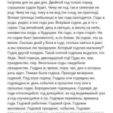
петрова дня не два дня. Двойной год только перед
страшным судом будет. Чему не год, так и семенам не
род. Чему не год, тому и не вод
(
не плод, не приплод).
Всякая тряпица
(
небылица
)
в три года пригодится. Годы в
роды
, редко;
в кои годы раз
.
Впервые годом, да и то с
горем. Год житейский, день в святцах, а месяц на небе,
неизвестно когда, о будущем.
Не годы, а горе старит. Не
по годам бьют
(
виноватого), а по бокам. За годом, что за
веком. Сколько дней у Бога в году, столько святых в раю:
а мы грешные им празднуем. Который годочек мальчику?
Годик другой пождем. Такой плохой годишка выдался, что
беда. Экой годища, двенадцатый год!
Г
о
ды
мн.
вор.
празднество, пир.
Весельные годы,
свадебное
празднество.
Год
и
на
ж. время, пора, час, дни о которых
речь идет.
Тяжкая была година. Приходи вечернею
годиной. Под злую годину.
Год
и
ны
или
годов
и
ны
мн.
годовщ
и
на
ж. день события в прошлом голу или в
прошлых годах.
Бородинская годовщина.
Годов
о
й
, до
года относящийся; год длящийся: за год выдаваемый: раз
в год случающийся и пр.
Годовые перемены,
времена
года.
Годовой работник. Годовой срок. Годовое
жалованье. Годовой праздник; -событие
.
Годовая