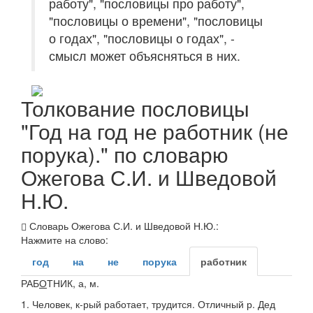
работу", "пословицы про работу",
"пословицы о времени", "пословицы
о годах", "пословицы о годах", -
смысл может объясняться в них.
Толкование пословицы
"Год на год не работник (не
порука)." по словарю
Ожегова С.И. и Шведовой
Н.Ю.
Словарь Ожегова С.И. и Шведовой Н.Ю.:
Нажмите на слово:
год
на
не
порука
работник
РАБ
О
ТНИК
, а,
м.
1.
Человек, к-рый работает, трудится.
Отличный р. Дед