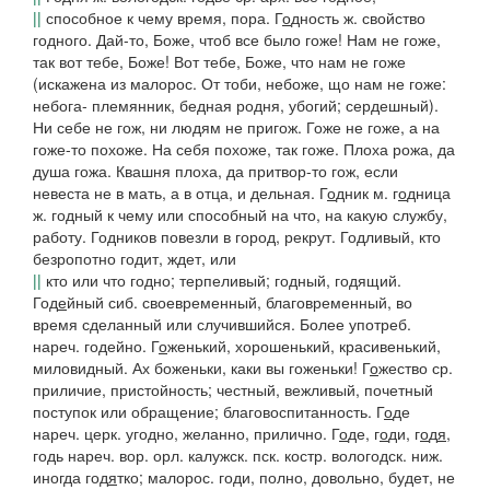
||
способное к чему время, пора.
Г
о
дность
ж. свойство
годного.
Дай-то, Боже, чтоб все было гоже! Нам не гоже,
так вот тебе, Боже! Вот тебе, Боже, что нам не гоже
(искажена из
малорос. От тоби, небоже, що нам не гоже:
небога- племянник, бедная родня, убогий; сердешный).
Ни себе не гож, ни людям не пригож. Гоже не гоже, а на
гоже-то похоже. На себя похоже, так гоже. Плоха рожа, да
душа гожа. Квашня плоха, да притвор-то гож
, если
невеста не в мать, а в отца, и дельная.
Г
о
дник
м.
г
о
дница
ж. годный к чему или способный на что, на какую службу,
работу.
Годников повезли в город,
рекрут.
Годливый,
кто
безропотно годит, ждет, или
||
кто или что годно; терпеливый; годный, годящий.
Год
е
йный
сиб.
своевременный, благовременный, во
время сделанный или случившийся. Более употреб.
нареч.
годейно
.
Г
о
женький
, хорошенький, красивенький,
миловидный.
Ах боженьки, каки вы гоженьки!
Г
о
жество
ср.
приличие, пристойность; честный, вежливый, почетный
поступок или обращение; благовоспитанность.
Г
о
де
нареч. церк. угодно, желанно, прилично.
Г
о
де, г
о
ди, г
о
д
я
,
годь
нареч.
вор. орл. калужск. пск. костр. вологодск. ниж.
иногда
год
я
тко
;
малорос. годи
, полно, довольно, будет, не