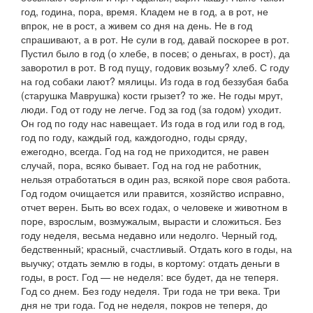
год,
година, пора, время.
Кладем не в год, а в рот
, не
впрок, не в рост, а живем со дня на день.
Не в год
спрашивают, а в рот
.
Не сули в год, давай поскорее в рот
.
Пустил было в год
(о хлебе,
в посев
; о деньгах,
в рост
),
да
заворотил в рот. В год пущу, годовик возьму?
хлеб.
С году
на год собаки лают?
мялицы.
Из года в год беззубая баба
(
старушка Маврушка
)
кости грызет?
то же.
Не годы мрут,
люди. Год от году не легче. Год за год
(
за годом
)
уходит.
Он год по году нас навещает. Из года в год
или
год в год,
год по году,
каждый год, каждогодно, годы сряду,
ежегодно, всегда.
Год на год не приходится,
не равен
случай, пора, всяко бывает.
Год на год не работник,
нельзя отработаться в один раз, всякой поре своя работа.
Год годом очищается
или
правится,
хозяйство исправно,
отчет верен.
Быть во всех годах
, о человеке и животном в
поре, взрослым, возмужалым, вырасти и сложиться.
Без
году неделя
, весьма недавно или недолго.
Черный год,
бедственный;
красный,
счастливый.
Отдать кого в годы
, на
выучку;
отдать землю в годы,
в кортому:
отдать деньги в
годы
, в рост.
Год — не неделя: все будет, да не теперя.
Год со днем. Без году неделя. Три года не три века. Три
дня не три года. Год не неделя, покров не теперя, до