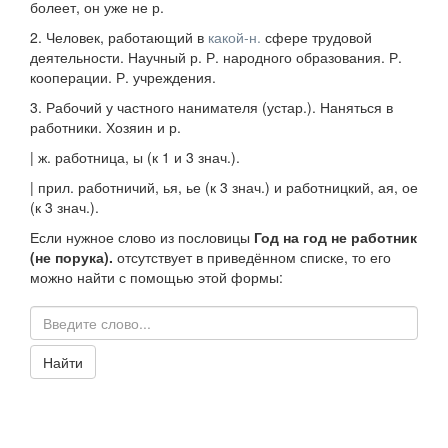
болеет, он уже не р.
2.
Человек, работающий в
какой-н.
сфере трудовой
деятельности.
Научный р. Р. народного образования. Р.
кооперации. Р. учреждения.
3.
Рабочий у частного нанимателя (
устар.
).
Наняться в
работники. Хозяин и р.
|
ж.
работница
, ы (к 1 и 3
знач.
).
|
прил.
работничий
, ья, ье (к 3
знач.
)
и
работницкий
, ая, ое
(к 3
знач.
).
Если нужное слово из пословицы
Год на год не работник
(не порука).
отсутствует в приведённом списке, то его
можно найти с помощью этой формы:
Найти