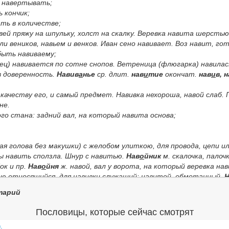
 навертывать;
 кончик;
ть в количестве;
вей пряжу на шпульку, холст на скалку. Веревка навита шерстью
ли веников, навьем и венков. Иван сено навивает. Воз навит,
гот
 быть навиваему;
ец)
навивается по сотне снопов. Ветреница
(флюгарка)
навилас
в доверенность.
Навив
а
нье
ср. длит.
нав
и
тие
окончат.
нав
и
в, 
качеству его, и самый предмет.
Навивка нехороша, навой слаб.
не.
ого стана: задний вал, на который навита основа;
ая голова без макушки) с желобом улиткою, для провода, цепи и
ы навить сползла. Шнур с навитью.
Нав
о
йник
м. скалочка, палочк
ок и пр.
Нав
о
йня
ж. навой, вал у ворота, на который веревка на
авою относящийся, для навивки служащий; навитой, обмотанный.
Н
ящийся.
Нав
о
истый
, убористый при навойке.
Навив
а
льный, нав
тарий
ая для этого.
Навив
а
льщик, нав
и
вщик, нав
о
йщик
м.
нав
о
йщиц
надлежащий;
нав
о
йщичий
, к ним относящийся.
Навив
а
лка
ж.
пск.
Пословицы, которые сейчас смотрят
.
твер.
повойные побеги, усики, зацепы растений.
Нав
и
вок
, под
.
нск.
свитая вязанка, кита, вьючная китина.