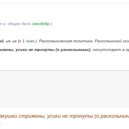
е-н. общее дело (
неодобр.
).
ий
, ья, ье (к 1
знач.
).
Раскольническая политика. Раскольничий ск
жены, усики не тронуты (о раскольниках).
отсутствует в пр
акушки стрижены, усики не тронуты (о раскольниках
: