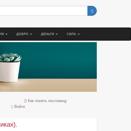
УМ
ДОБРО
ДЕНЬГИ
СИЛА
Как понять пословицу
Войти
иках).