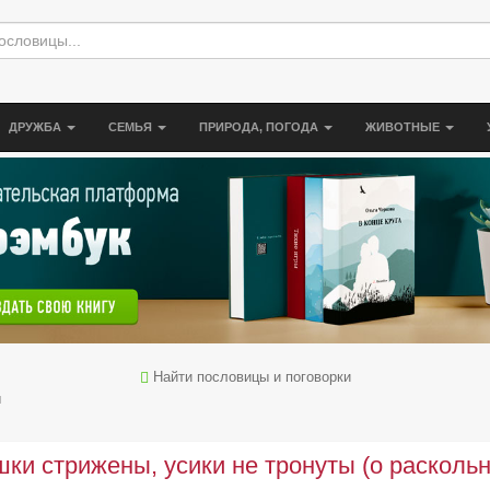
ДРУЖБА
СЕМЬЯ
ПРИРОДА, ПОГОДА
ЖИВОТНЫЕ
Найти пословицы и поговорки
ы
ки стрижены, усики не тронуты (о раскольн