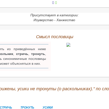
Присутствует в категории:
Изуверство - Ханжество
Смысл пословицы
ть из приведённых ниже
кольник
,
стричь
,
тронуть
,
ть синонимичные пословицы
 может объясняться в них.
ижены, усики не тронуты (о раскольниках)." по сл
СТРИЧЬ
ТРОНУТЬ
УСИКИ