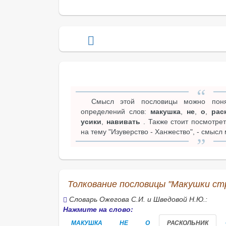
Смысл этой пословицы можно поня
определений слов:
макушка
,
не
,
о
,
рас
усики
,
навивать
. Также стоит посмотре
на тему "Изуверство - Ханжество", - смысл
Толкование пословицы "Макушки стр
Словарь Ожегова С.И. и Шведовой Н.Ю.:
Нажмите на слово:
МАКУШКА
НЕ
О
РАСКОЛЬНИК