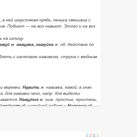
,
в ней шерстяная прядь, пенька смешана с
ов.
Побьют — не воз навьют. Этого и на воз
ь на иглицу
.
нав
о
й
м.
нав
и
вка, нав
о
йка
ж. об. действие по
 Плеть с шелковою навивкою, струна с медным
ли веревки.
Н
а
вить
ж. навивка, навой, в знач.
а, для навивки чего, напр. для выделки
вивается.
Нав
и
ток
м.
ниж.
простик, простень,
ав
о
йчатый
, навойной работы.
Нав
о
ечный,
и
вочный
, для навою служащий.
Навив
а
льня
ж.
а
ж. занимающийся навивкою, навойною
цевка ткацкая;
моток, на чем мотают клубок.
Нав
о
ек
пск.