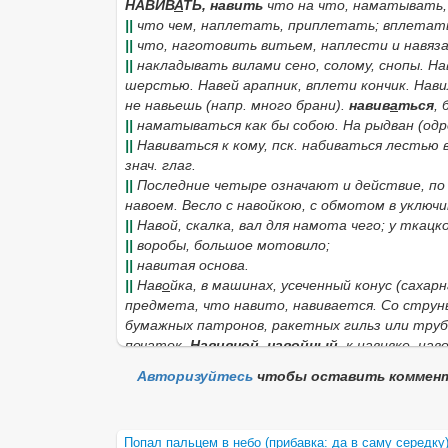
НАВИВ
А
ТЬ,
навить
что на что, наматывать,
||
что чем, наплетать, приплетать; вплетать
||
что, наготовить витьем, наплести и навяза
||
накладывать вилами сено, солому, снопы.
На
шерстью.
Навей арапник,
вплети кончик.
Нави
не навьешь
(напр. много брани).
навив
а
ться
,
||
наматываться как бы собою.
На рыдван
(одр
||
Навиваться
к кому,
пск.
набиваться лестью 
знач. глаг.
||
Последние четыре означают и действие, по 
навоем. Весло с навойкою,
с обмотом в уключи
||
Навой,
скалка, вал для намота чего; у ткацк
||
воробы, большое мотовило;
||
навитая основа.
||
Нав
о
йка,
в машинах, усеченный конус (сахарн
предмета, что навито, навивается.
Со струн
бумажных патронов, ракетных гильз или труб
початок.
Навивн
о
й, нав
о
йный
, к навивке, н
нав
о
йковый
, к навою, навойке и к валу относ
Авторизуйтесь
чтобы оставить коммен
всякий снаряд для навойной работы; мастерск
работой.
нав
о
йщиков, нав
о
йщицын
, им при
||
кто навивает пряжу.
Нав
и
вни
,
н
а
вивни
м. мн
Попал пальцем в небо (прибавка: да в саму середку)
завоек, загривок, затылок.
Нав
и
льник
сена, до