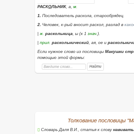
РАСК
О
ЛЬНИК
, а,
м.
1.
Последователь раскола, старообрядец.
2.
Человек, к-рый вносит раскол, разлад в
како
|
ж.
раскольница
, ы (к 1
знач.
).
|
прил.
раскольнический
, ая, ое
и
раскольнич
Если нужное слово из пословицы
Макушки стри
помощью этой формы:
Найти
Толкование пословицы "М
Словарь Даля В.И., статья к слову
навивать