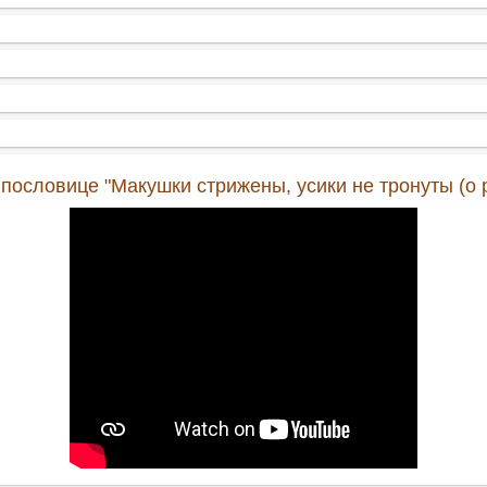
пословице "Макушки стрижены, усики не тронуты (о р