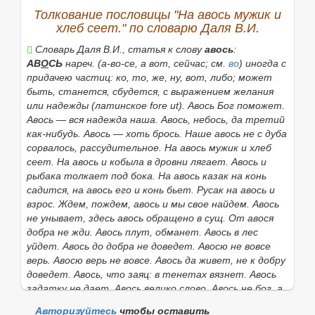
Найти
Толкование пословицы "На авось мужик и
хлеб сеет." по словарю Даля В.И.
Словарь Даля В.И., статья к слову
авось
:
АВ
О
СЬ
нареч. (
а-во-се,
а вот, сейчас; см.
во
) иногда с
придачею частиц:
ко, то, же, ну, вот, либо;
может
быть, станется, сбудется, с выражением желания
или надежды (латинское fore ut).
Авось Бог поможет.
Авось — вся надежда наша. Авось, небось, да третий
как-нибудь. Авось — хоть брось. Наше авось не с дуба
сорвалось,
рассудительное.
На авось мужик и хлеб
сеет. На авось и кобыла в дровни лягает. Авось и
рыбака толкает под бока. На авось казак на конь
садится, на авось его и конь бьет. Русак на авось и
взрос. Ждем, пождем, авось и мы свое найдем. Авось
не унывает,
здесь
авось
обращено в сущ.
От авося
добра не жди. Авось плут, обманет. Авось в лес
уйдет. Авось до добра не доведет. Авосю не вовсе
верь. Авосю верь не вовсе. Авось да живет, не к добру
доведет. Авось, что заяц: в тенетах вязнет. Авось
задатку не дает. Авось велико слово. Авось не бог, а
полбога есть. Авось живы будем — авось помрем.
Авторизуйтесь
чтобы оставить