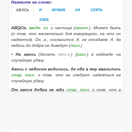
Нажмите на слово:
АВОСЬ
И
МУЖИК
НА
СЕЯТЬ
ХЛЕБ
АВ
О
СЬ
,
вводн. сл.
и
частица
(
прост.
). Может быть
(о том, что желательно для говорящего, на что он
надеется).
Он, а., согласится. А. не опоздаем. А. да
небось до добра не доведут
(
посл.
).
•
На авось
(делать
что-н.
) (
разг.
) в надежде на
случайную удачу.
Авось с небосем водились, да оба в яму ввалились
стар.
посл.
о том, что не следует надеяться на
случайную удачу.
От авося добра не жди
стар.
посл.
о том, что в
делах нельзя надеяться на счастливую случайность.
Если нужное слово из пословицы
На авось мужик и
хлеб сеет.
отсутствует в приведённом списке, то
его можно найти с помощью этой формы: