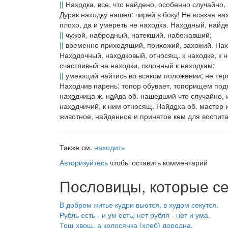
||
Нах
о
дка
, все, что найдено, особенно случайно,
Дурак находку нашел: чирей в боку! Не всякая на
плохо, да и умереть не находка.
Нах
о
дный
, найд
||
чужой, набродный, натекший, набежавший;
||
временно приходящий, прихожий, захожий.
Нах
Нах
о
дочный, нах
о
дковый
, относящ. к находке, к
счастливый на находки, склонный к находкам;
||
умеющий найтись во всяком положении; не тер
Находчив парень: топор обувает, топорищем под
нах
о
дчица
ж.
н
а
йда
об. нашедший что случайно, 
нах
о
дчичий
, к ним относящ.
Найд
о
ха
об. мастер 
животное, найденное и принятое кем для воспит
Также см.
находить
Авторизуйтесь
чтобы оставить комментарий
Пословицы, которые се
В добром житье кудри вьются, в худом секутся.
Рубль есть - и ум есть; нет рубля - нет и ума.
Тощ хвощ, а колосянка (хлеб) дородна.