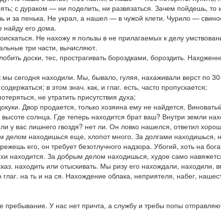
ять;
с дураком — ни поделить, ни развязаться.
Зачем пойдешь, то 
 и за пенька. Не украл, а нашел — в чужой клети. Чурило — свиное
е найду его дома
.
доискаться.
Не нахожу я пользы в не прилагаемых к делу умствован
альные три части,
вычисляют.
лобить доски, тес, прострагивать бороздками, бороздить.
Нах
о
женн
 мы сегодня находили. Мы, бывало, гуляя, нахаживали верст по 30-
содержаться; в этом знач. как, и глаг.
есть
,
часто пропускается
;
потеряться, не утратить присутствия духа;
докуки.
Двор продается, только хозяина ему не найдется. Виноваты
высоте солнца. Где теперь находится брат ваш? Внутри земли нах
ли у вас лишнего гвоздя?
нет ли.
Он ловко нашелся, ответил хорошо
тим делом находишься еще
, хлопот много.
За долгами находишься, 
ережешь его, он требует безотлучного надзора.
Убогий, хоть на бог
бахи находится. За добрым делом находишься, худое само навяжет
сказ. находить или отыскивать.
Мы ризу его нахождали
, находили, 
о глаг. на
ть
и на
ся
.
Нахождение облака, неприятеля,
набег, нашес
ое пребывание.
У нас нет причта, а службу и требы попы отправляю