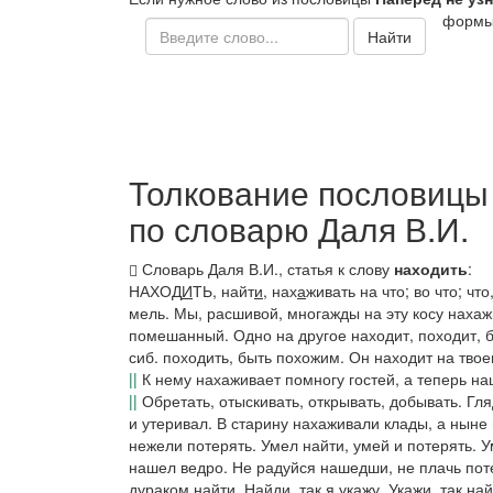
формы
Найти
Толкование пословицы 
по словарю Даля В.И.
Словарь Даля В.И., статья к слову
находить
:
НАХОД
И
ТЬ,
найт
и
, нах
а
живать
на что; во что; чт
мель. Мы, расшивой, многажды на эту косу нахаж
помешанный.
Одно на другое находит
, походит, 
сиб.
походить, быть похожим.
Он находит на твое
||
К нему нахаживает помногу гостей, а теперь на
||
Обретать, отыскивать, открывать, добывать.
Гля
и утеривал. В старину нахаживали клады, а нын
нежели потерять. Умел найти, умей и потерять. У
нашел ведро. Не радуйся нашедши, не плачь поте
дураком найти. Найди, так я укажу. Укажи, так на