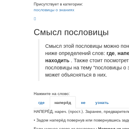
Присутствует в категории:
пословицы о знаниях
Смысл пословицы
Смысл этой пословицы можно пон
ниже определений слов:
где
,
нап
находить
. Также стоит посмотре
пословицы на тему "пословицы о з
может объясняться в них.
Нажмите на слово:
где
наперёд
не
узнать
НАПЕРЁД
,
нареч.
(
прост.
). Заранее, предварител
•
Задом наперёд
повернув или повернувшись зад
Если нужное слово из пословицы
Наперед не узн