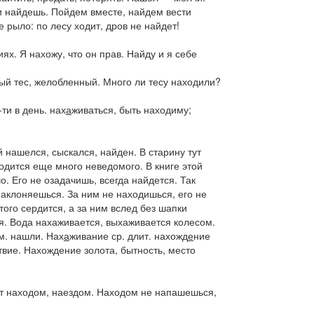
и найдешь. Пойдем вместе, найдем вести
 рыло: по лесу ходит, дров не найдет!
иях
.
Я нахожу, что он прав. Найду и я себе
ый тес
, желобленный.
Много ли тесу находили?
ти в день.
нах
а
живаться
, быть находиму;
й нашелся,
сыскался, найден.
В старину тут
одится еще много неведомого. В книге этой
. Его не озадачишь, всегда найдется. Так
наклоняешься. За ним не находишься
, его не
атого сердится, а за ним вслед без шапки
ся. Вода нахаживается
, выхаживается колесом.
вм. нашли.
Нах
а
живание
ср. длит.
нахожд
е
ние
твие.
Нахождение золота
, бытность, место
т находом,
наездом.
Находом не напашешься
,