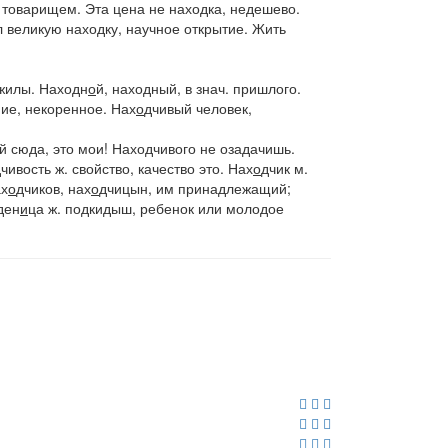
с товарищем.
Эта цена не находка
, недешево.
л великую находку
, научное открытие.
Жить
ожилы.
Находн
о
й
, находный, в знач. пришлого.
ние
, некоренное.
Нах
о
дчивый
человек
,
й сюда, это мои! Находчивого не озадачишь
.
дчивость
ж. свойство, качество это.
Нах
о
дчик
м.
х
о
дчиков, нах
о
дчицын
, им принадлежащий;
ден
и
ца
ж. подкидыш, ребенок или молодое