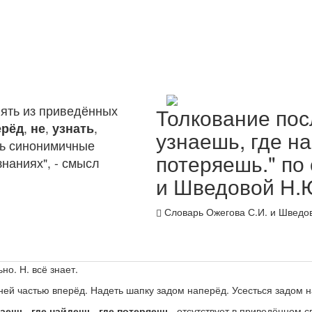
ять из приведённых
Толкование пос
ерёд
,
не
,
узнать
,
узнаешь, где н
ть синонимичные
потеряешь." по
наниях", - смысл
и Шведовой Н.
Словарь Ожегова С.И. и Шведов
ьно.
Н. всё знает.
ней частью вперёд.
Надеть шапку задом наперёд. Усесться задом 
аешь, где найдешь, где потеряешь.
отсутствует в приведённом с