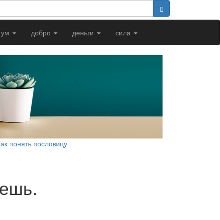
ум
добро
деньги
сила
Как понять пословицу
яешь.