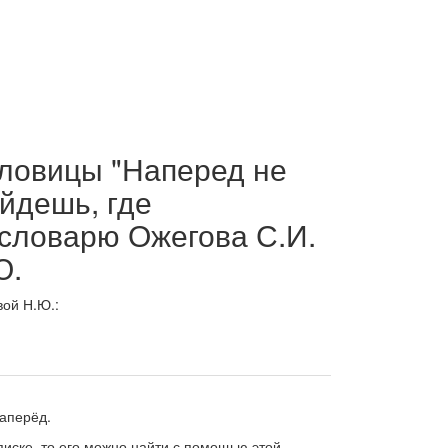
ловицы "Наперед не
айдешь, где
 словарю Ожегова С.И.
Ю.
ой Н.Ю.:
наперёд.
писке, то его можно найти с помощью этой