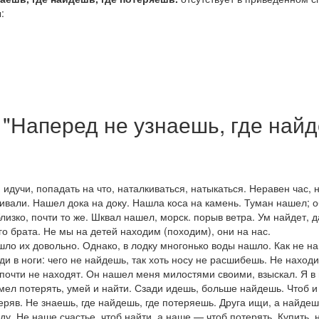
:
"Наперед не узнаешь, где найд
о, идучи, попадать на что, наталкиваться, натыкаться.
Неравен час, 
ивали. Нашел дока на доку. Нашла коса на камень. Туман нашел; о
близко, почти то же.
Шквал нашел,
морск. порыв ветра.
Ум найдет, д
го брата. Не мы на детей находим
(
походим), они на нас.
шло их довольно. Однако, в лодку многонько воды нашло. Как не на
ди в ноги: чего не найдешь, так хоть носу не расшибешь. Не находи
е почти не находят. Он нашел меня милостями своими
, взыскал.
Я в
мел потерять, умей и найти. Сзади идешь, больше найдешь. Чтоб и з
ряв. Не знаешь, где найдешь, где потеряешь. Друга ищи, а найдеш
йду. Не наше счастье, чтоб найти, а наше — чтоб потерять. Купить,