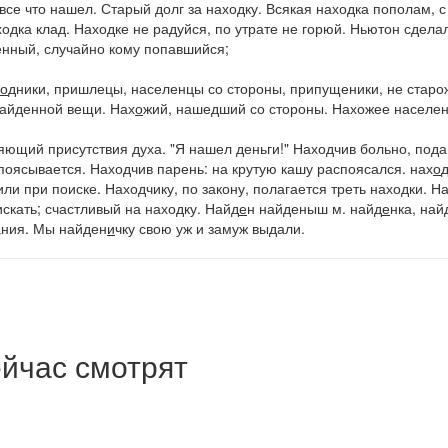
 все что нашел.
Старый долг за находку. Всякая находка пополам
, 
ходка клад. Находке не радуйся, по утрате не горюй. Ньютон сдела
енный, случайно кому попавшийся;
о
дники
, пришлецы, населенцы со стороны, припущеники, не стар
 найденной вещи.
Нах
о
жий
, нашедший со стороны.
Нахожее населе
яющий присутствия духа.
"Я нашел деньги!" Находчив больно, пода
поясывается. Находчив парень: на крутую кашу распоясался.
нах
о
или при поиске.
Находчику, по закону, полагается треть находки.
На
искать; счастливый на находку.
Найд
е
н
найденыш
м.
найд
е
нка, най
ания.
Мы найден
и
чку свою уж и замуж выдали.
йчас смотрят