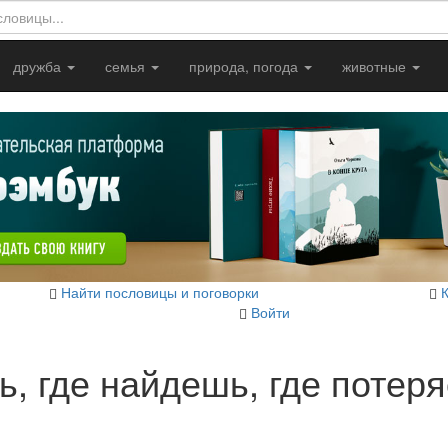
дружба
семья
природа, погода
животные
Найти пословицы и поговорки
Войти
, где найдешь, где потер