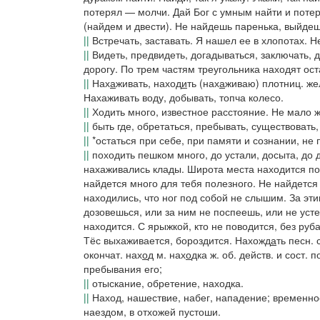
потерял — молчи. Дай Бог с умным найти и потер
(
найдем и двести). Не найдешь паренька, выйдешь
||
Встречать, заставать.
Я нашел ее в хлопотах. Н
||
Видеть, предвидеть, догадываться, заключать, 
дорогу. По трем частям треугольника находят ост
||
Нах
а
живать, наход
и
ть
(нах
а
живаю) плотниц. же
Нахаживать воду
, добывать, топча колесо.
||
Ходить много, известное расстояние.
Не мало ж
||
быть где, обретаться, пребывать, существовать, 
||
*остаться при себе, при памяти и сознании, не 
||
походить пешком много, до устали, досыта, до 
нахаживались клады. Широта места находится по 
найдется много для тебя полезного. Не найдется 
находились, что ног под собой не слышим. За э
дозовешься, или за ним не поспеешь, или не уст
находится. С ярыжкой, кто не поводится, без ру
Тёс выхаживается
, бороздится.
Нахожд
а
ть
песн. 
окончат.
нах
о
д
м.
нах
о
дка
ж. об. действ. и сост. п
пребывания его;
||
отыскание, обретение, находка.
||
Наход
, нашествие, набег, нападение; временн
наездом, в отхожей пустоши.