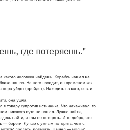
ешь, где потеряешь."
на какого человека найдешь. Корабль нашел на
блако нашло. На него находит
, он временем как
а пора уйдет
(
пройдет). Находить
на кого,
сев.
и
йти, она ушла
.
л я товару супротив истинника. Что нахаживал, то
 нем никакого пути не нашел. Лучше найти,
десь найти, и там не потерять. И то добро, что
ь — береги. Лучше с умным потерять, чем с
 найтить; продать, потерять. Нашел — молчи: