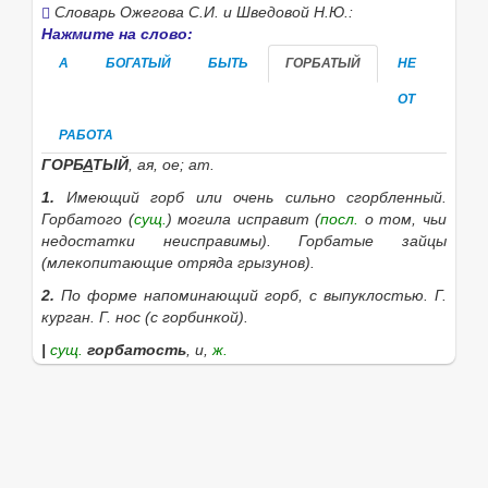
Словарь Ожегова С.И. и Шведовой Н.Ю.:
Нажмите на слово:
А
БОГАТЫЙ
БЫТЬ
ГОРБАТЫЙ
НЕ
ОТ
РАБОТА
ГОРБ
А
ТЫЙ
, ая, ое; ат.
1.
Имеющий горб или очень сильно сгорбленный.
Горбатого
(
сущ.
)
могила исправит
(
посл.
о том, чьи
недостатки неисправимы).
Горбатые зайцы
(млекопитающие отряда грызунов).
2.
По форме напоминающий горб, с выпуклостью.
Г.
курган. Г. нос
(с горбинкой).
|
сущ.
горбатость
, и,
ж.
Если нужное слово из пословицы
От работы не
будешь богат, а будешь горбат.
отсутствует в
приведённом списке, то его можно найти с помощью
этой формы: