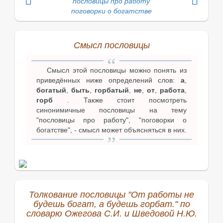
пословицы про работу
поговорки о богатстве
Смысл пословицы
Смысл этой пословицы можно понять из
приведённых ниже определений слов:
а
,
богатый
,
быть
,
горбатый
,
не
,
от
,
работа
,
горб
. Также стоит посмотреть
синонимичные пословицы на тему
"пословицы про работу", "поговорки о
богатстве", - смысл может объясняться в них.
Толкование пословицы "От работы не
будешь богат, а будешь горбат." по
словарю Ожегова С.И. и Шведовой Н.Ю.