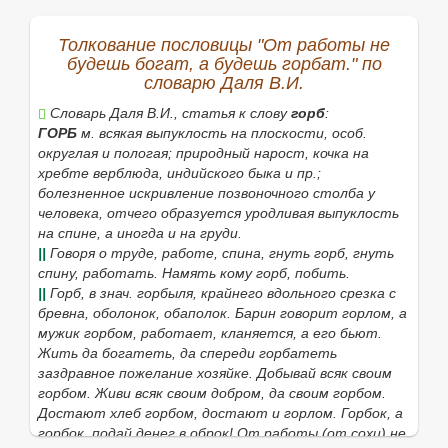
Найти
Толкование пословицы "От работы не
будешь богат, а будешь горбат." по
словарю Даля В.И.
Словарь Даля В.И., статья к слову
горб
:
ГОРБ
м. всякая выпуклость на плоскости, особ.
округлая и пологая; природный нарост, кочка на
хребте верблюда, индийского быка и пр.;
болезненное искривление позвоночного столба у
человека, отчего образуется уродливая выпуклость
на спине, а иногда и на груди.
||
Говоря о труде, работе, спина,
гнуть горб,
гнуть
спину, работать.
Намять кому горб,
побить.
||
Горб,
в знач. горбыля, крайнего вдольного срезка с
бревна, оболонок, обаполок.
Барин говорит горлом, а
мужик горбом,
работает, кланяется, а его бьют.
Жить да богатеть, да спереди горбатеть
заздравное пожелание хозяйке.
Добывай всяк своим
горбом. Живи всяк своим добром, да своим горбом.
Достают хлеб горбом, достают и горлом. Горбок, а
горбок, подай денег в оброк! От работы
(
от сохи
)
не