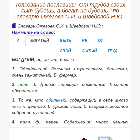
наживешь у нас палат каменных.. . Это и слепцы нам
Толкование пословицы "От трудов своих
в песнях поют...
сыт будешь, а богат не будешь." по
Данилевский. Новые места. 1, 6.
словарю Ожегова С.И. и Шведовой Н.Ю.
Ср. La rivière ne grossit pas sans être trouble.
Словарь Ожегова С.И. и Шведовой Н.Ю.:
Ср. Qui ne robe ne fait robe.
Нажмите на слово:
Ср. Nunquam vir aequus divus evasit cito.
Справедливый человек никогда быстро не богател.
А
БОГАТЫЙ
БЫТЬ
НЕ
ОТ
Menander.
См. доход нечистый.
СВОЙ
СЫТЫЙ
ТРУД
См. от работы не будешь богат, а будешь горбат.
БОГ
А
ТЫЙ
, ая, ое; ат; богаче.
См. черный день.
1.
Обладающий большим имуществом, деньгами,
очень зажиточный.
Б. фермер.
2.
полн. ф.
Дорого стоящий, роскошный.
Богатая
обстановка.
3.
То же, что
обильный
; содержащий в себе много
чего-н.
ценного.
Б. урожай. Край, б. озёрами. Богатое
собрание рукописей.
4.
полн. ф., перен.
Содержащий много ценных
качеств.
Б. голос.
|
сущ.
богатство
, а,
ср.