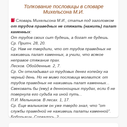
Толкование пословицы в словаре
Михельсона М.И.
Словарь Михельсона М.И., статья под заголовком
от трудов праведных не стяжать (нажить) палат
каменных
:
От трудов своих сыт будешь, а богат не будешь.
Ср. Притч. 28, 20.
Ср. Нам не твердили, что от трудов праведных не
наживешь палат каменных, а учили, что всякое
неправое стяжание прах.
Лесков. Обойденные. 2, 7.
Ср. Он откладывал из трудовых денег копейку на
черный день. Но не мимо пословица молвится: от
трудов праведных не наживешь палат каменных...
Свековать бы (ему) в деннонощных трудах, если б не
повернула его судьба на иной путь...
П.И. Мельников. В лесах. 1, 17.
Ср. Еще мальчиком он уже твердо знал, что "от
службы праведной не наживешь палаты каменной".
Боборыкин. Сорвалось. 2.
Ср. Волка ноги кормят!.. От трудов праведных не