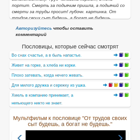
портит. Смерть за подьячим пришла, а подьячий со
смерти за труды просит!
лубочн. картинка.
От
трудов своих сыт будешь,
а
богат не будешь.
Терпенье и труд все перетрут.
Авторизуйтесь
чтобы оставить
||
Последствие работы, старанья, напряженья,
комментарий
сделанная вещь.
Вековой труд мой спеет,
печатается. Труды ученого общества,
книги им
Пословицы, которые сейчас смотрят
писанные.
Белые ручки
чужие
труды любят.
Во снах счастье, а в быль напастье.
||
Труд,
церк. стар. болезнь, боль, бол
я
, б
о
лесть,
хворь, хворость, хвороба, нед
у
г, недужина, н
е
мощь
Живет на горке, а хлеба ни корки.
или н
е
мочь, немогут
а
, скорбь, хиль, хил
и
на, вообще
нездоровье.
В
о
дный труд,
водян
а
я, водянка.
Труд
бол.
Плохо затевать, когда нечего жевать.
говор. о длительных, затяжных болезнях.
Родильница
Для милого дружка и сережку из ушка.
в труде, в трудах,
в муках, в родах.
Труд
и
ть
кого,
труж
а
ти
стар.
тружд
а
ть
церк. утруждать,
Хмель в компанию принимает, а
налагать труд, работу, заставлять что делать;
непьющего никто не знает.
||
беспокоить, тревожить, докучать.
Не трудил бы я
тебя, кабы можно обойтись. Докуками своими
Мультфильм к пословице "От трудов своих
напрасно людей трудишь. Что труждаете жену,
сыт будешь, а богат не будешь."
дело бо добро соделала о Мне
, Матф.
Трудящий
человек
,
сев.
трудящийся, трудолюбивый.
Трудиться
, работать, стараться у чего-либо,