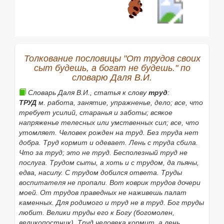
Если нужное слово из пословицы
От трудов своих
сыт будешь, а богат не будешь.
отсутствует в
приведённом списке, то его можно найти с помощью
этой формы:
Толкование пословицы "От трудов своих
сыт будешь, а богат не будешь." по
Найти
словарю Даля В.И.
Словарь Даля В.И., статья к слову
труд
:
ТРУД
м. работа, занятие, упражненье, дело; все, что
требует усилий, старанья и заботы; всякое
напряженье телесных или умственных сил; все, что
утомляет.
Человек рожден на труд. Без труда нет
добра. Труд кормит и одевает
.
Лень с труда сбила.
Что за труд; это не труд. Бесполезный труд не
послуга. Трудом сыты, а хоть и с трудом, да пьяны,
едва, насилу.
С трудом добился ответа
.
Труды
воспитателя не пропали. Вот коврик трудов дочери
моей. От трудов праведных не наживешь палат
каменных. Для родимого и труд не в труд. Бог труды
любит. Велики труды его к Богу
(богомолен,
великопостник).
Труд
человека
кормит, а
лень