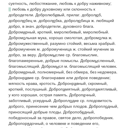
суетность, любостяжание, любовь к добру наживному;
||
любовь к добру духовному или склонность к
добродетели.
Добролюб
и
вый
, прилаг.
доброл
ю
б,
доброл
ю
бец
м.
доброл
ю
бка, доброл
ю
бица
ж. любящий
добро, в знач. добродетели, духовного блага.
Добром
и
рный
, кроткий, миролюбивый, миролюбный.
Добром
о
льная
мука,
хорошо смолотая,
добром
о
лка
ж.
Добром
у
жественный
, разумно стойкий, весьма храбрый.
Добром
у
ченик
м.
добромученица
ж. стойкий мученик за
добро, за веру.
Добром
ы
слие
ср. благомыслие,
благопамеренные, добрые помыслы.
Добром
ы
сленный
,
благомыслящий.
Добром
ы
сл
м. благомыслящий человек.
Добром
е
рный
, полномерный, без обмера, без недомера.
Добронр
а
вие
ср. благонравие или доброе поведение;
мягкость нрава, кротость.
Добронр
а
вный
, скромный,
кроткий, послушный.
Доброп
а
мятный, доброп
а
мятливый
,
у кого хорошая, острая память.
Доброп
е
чный
,
заботливый, усердный.
Добропл
о
дие
ср. плодовитость
доброго, принесение чем добрых плодов.
Добропл
о
дный
,
приносящий добрые плоды.
Добропоб
е
дный
,
победоносный за правое, святое дело,
добропобедник
.
Добропор
я
дочный
, о человеке и поведении его,