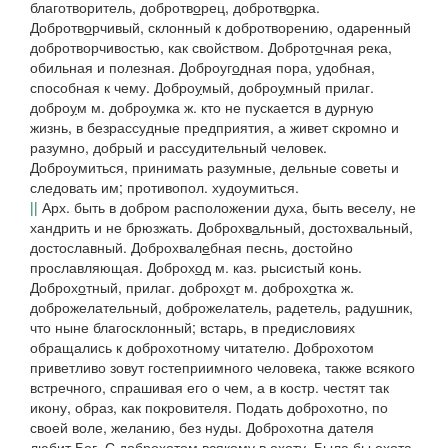
благотворитель,
добротв
о
рец, добротв
о
рка
.
Добротв
о
рчивый
, склонный к добротворению, одаренный
добротворчивостью
, как свойством.
Доброт
о
чная
река,
обильная и полезная.
Доброуг
о
дная
пора,
удобная,
способная к чему.
Добро
у
мый, добро
у
мный
прилаг.
добро
у
м
м.
добро
у
мка
ж. кто не пускается в дурную
жизнь, в безрассудные предприятия, а живет скромно и
разумно, добрый и рассудительный человек.
Доброумиться
, принимать разумные, дельные советы и
следовать им; противопол.
худоумиться
.
||
Арх.
быть в добром расположении духа, быть веселу, не
хандрить и не брюзжать.
Доброхв
а
льный
, достохвальный,
достославный.
Доброхвал
е
бная
песнь,
достойно
прославляющая.
Доброх
о
д
м.
каз.
рысистый конь.
Доброх
о
тный
, прилаг.
доброх
о
т
м.
доброх
о
тка
ж.
доброжелательный, доброжелатель, радетель, радушник,
что ныне благосклонный; встарь, в предисловиях
обращались к
доброхотному читателю. Доброхотом
приветливо зовут гостеприимного человека, также всякого
встречного, спрашивая его о чем, а в
костр.
честят так
икону, образ, как покровителя.
Подать доброхотно,
по
своей воле, желанию, без нуды.
Доброхотна дателя
любит Бог. С доброхотом всякому в охоту. Была бы охота,