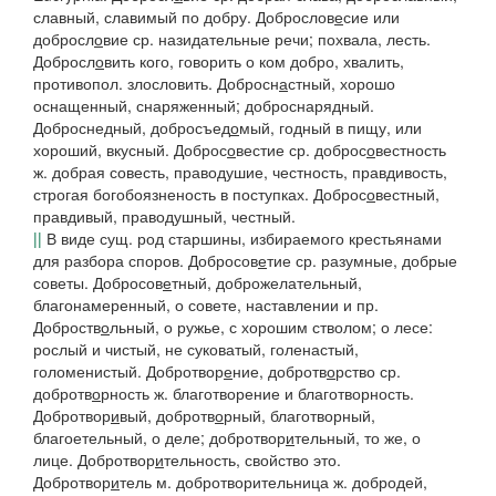
славный, славимый по добру.
Доброслов
е
сие
или
добросл
о
вие
ср. назидательные речи; похвала, лесть.
Добросл
о
вить
кого, говорить о ком добро, хвалить,
противопол.
злословить.
Добросн
а
стный
, хорошо
оснащенный, снаряженный; доброснарядный.
Доброснедный, добросъед
о
мый
, годный в пищу, или
хороший, вкусный.
Доброс
о
вестие
ср.
доброс
о
вестность
ж. добрая совесть, праводушие, честность, правдивость,
строгая богобоязненость в поступках.
Доброс
о
вестный
,
правдивый, праводушный, честный.
||
В виде сущ. род старшины, избираемого крестьянами
для разбора споров.
Добросов
е
тие
ср. разумные, добрые
советы.
Добросов
е
тный
, доброжелательный,
благонамеренный, о совете, наставлении и пр.
Доброств
о
льный
, о ружье, с хорошим стволом; о лесе:
рослый и чистый, не суковатый, голенастый,
голоменистый.
Добротвор
е
ние, добротв
о
рство
ср.
добротв
о
рность
ж. благотворение и благотворность.
Добротвор
и
вый, добротв
о
рный
, благотворный,
благоетельный, о деле;
добротвор
и
тельный
, то же, о
лице.
Добротвор
и
тельность
, свойство это.
Добротвор
и
тель
м.
добротворительница
ж. добродей,