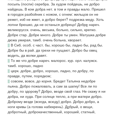
посыпь
(
поспи
)
серебра. За худом пойдешь, не добро
найдешь. В ком добра нет. в том и правды мало. Пришел
в городок разбойник с ножом, с огнем: жильцов он не
режет, изб не жжет, а добро берет?
подрезка меду.
Хоть
лопни брюшко, да не останься добрецо!
Добр
е
нареч.
великорусск. очень, весьма, больно, сильно, крепко.
Добре
стар.
Добре много. Добре ты умен. Матушка добре
дюжа умирая, тамб.
очень больна, хворает.
||
В Сиб
. особ. с част.
бы,
хорошо бы, ладно бы, рад бы.
Добре бы в рай. да грехи не пущают. Добро бы овец
водить, да волки давят.
||
То же что
добре
нареч.
малорос. кур. орл. калужск.
тамб.
хорошо, ладно
||
церк. добре, добро, хорошо, ладно, по добру, по
правде, путем, порядком;
||
совсем, вовсе, до корня.
Бредет Татьяна недобре
пьяна. Добро пожаловать, а сам за шапку! Все ли по
добру, по здорову? Добро, везде свой глаз. Не скажу я ни
добра, ни худа. При солнце тепло, а при матери добро.
Доброму везде
(
всегда, всюду
)
добро. Добро добро, а
ноги кривы
(
а голова набекрень
).
Д
о
брый
, о вещи,
добротный, доброкачественный, хороший, статный,