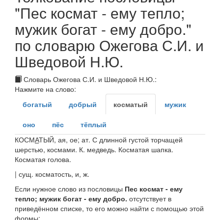
"Пес космат - ему тепло;
мужик богат - ему добро."
по словарю Ожегова С.И. и
Шведовой Н.Ю.
Словарь Ожегова С.И. и Шведовой Н.Ю.:
Нажмите на слово:
богатый
добрый
косматый
мужик
оно
пёс
тёплый
КОСМ
А
ТЫЙ
, ая, ое; ат. С длинной густой торчащей
шерстью, космами.
К. медведь. Косматая шапка.
Косматая голова.
|
сущ.
косматость
, и,
ж.
Если нужное слово из пословицы
Пес космат - ему
тепло; мужик богат - ему добро.
отсутствует в
приведённом списке, то его можно найти с помощью этой
формы: