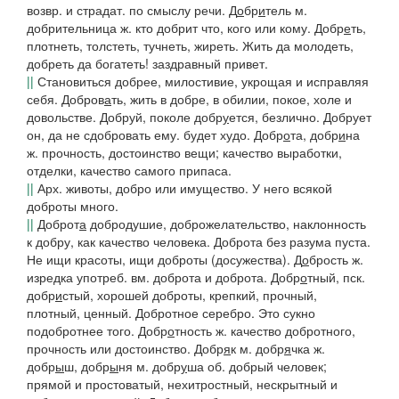
возвр. и страдат. по смыслу речи.
Д
о
бр
и
тель
м.
добрительница
ж. кто добрит что, кого или кому.
Добр
е
ть
,
плотнеть, толстеть, тучнеть, жиреть.
Жить да молодеть,
добреть да богатеть!
заздравный привет.
||
Становиться добрее, милостивие, укрощая и исправляя
себя.
Добров
а
ть
, жить в добре, в обилии, покое, холе и
довольстве.
Добруй, поколе
добр
у
ется
, безлично.
Добрует
он, да не сдобровать ему.
будет худо.
Добр
о
та, добр
и
на
ж. прочность, достоинство вещи; качество выработки,
отделки, качество самого припаса.
||
Арх.
животы, добро или имущество.
У него всякой
доброты много.
||
Доброт
а
добродушие, доброжелательство, наклонность
к добру, как качество человека.
Доброта без разума пуста.
Не ищи красоты, ищи доброты
(
досужества).
Д
о
брость
ж.
изредка употреб. вм. доброта и доброта.
Добр
о
тный
,
пск.
добр
и
стый
, хорошей доброты, крепкий, прочный,
плотный, ценный.
Добротное серебро. Это сукно
подобротнее того.
Добр
о
тность
ж. качество добротного,
прочность или достоинство.
Добр
я
к
м.
добр
я
чка
ж.
добр
ы
ш, добр
ы
ня
м.
добр
у
ша
об. добрый человек;
прямой и простоватый, нехитростный, нескрытный и