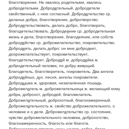
благотворение.
Не хвались родительми, хвались
добродетельми.
Доброд
е
тельный
, добродетели
свойственный, с нею согласный.
Доброд
е
тельство
ср.
деланье добра, благотворение, добротворство.
Доброд
е
тельствовать
, делать добро, благотворить,
благодетельствовать.
Доброде
я
ние
ср. добродетельная
жизнь и дела; благотворение, благодеяние, или собств.
доброд
е
йство
ср. доброжелательство, покровительство.
Доброд
е
ять
, делать добро: он мне
добродеет,
доорожелательствует, покровительствует,
благодетельствует.
Доброд
е
й
м.
доброд
е
йка
ж.
добродетельный человек, по добру живущий.
Благодетель, благотворитель, покровитель.
Два ангела
доброд
е
йных
, дух. песня, ангелы покровители.
Доброд
ы
шка
ж. здоровая, незапаленная лошадь.
Доброжел
а
тель
м.
доброжелательница
ж. желающий кому
добра, доброхот, добродей, благожелатель.
Доброжел
а
тельный
, доброхотный, благонамеренный.
Доброжел
а
тельность
ж. свойство доброжелательного, о
человеке и о деле.
Доброжел
а
тельство
ср. состояние,
чувство доброжелательного человека, доброхотство,
благонамеренность, благость или благота.
Доброжел
а
тельствовать
кому, желать добра, блага.