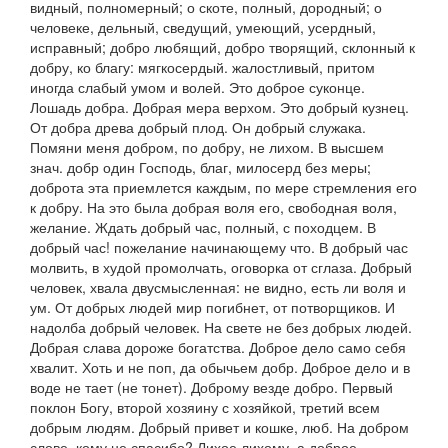
видный, полномерный; о скоте, полный, дородный; о
человеке, дельный, сведущий, умеющий, усердный,
исправный; добро любящий, добро творящий, склонный к
добру, ко благу: мягкосердый. жалостливый, притом
иногда слабый умом и волей.
Это доброе суконце.
Лошадь добра. Добрая мера верхом. Это добрый кузнец.
От добра древа добрый плод. Он добрый служака.
Помяни меня добром, по добру,
не лихом. В высшем
знач.
добр один Господь
, благ, милосерд без меры;
доброта эта приемлется каждым, по мере стремления его
к добру.
На это была добрая воля его,
свободная воля,
желание.
Ждать добрый час,
полный, с походцем.
В
добрый час!
пожелание начинающему что.
В добрый час
молвить, в худой промолчать,
оговорка от сглаза.
Добрый
человек,
хвала двусмысленная: не видно, есть ли воля и
ум.
От добрых людей мир погибнет
, от потворщиков.
И
надолба добрый человек. На свете не без добрых людей.
Добрая слава дороже богатства. Доброе дело само себя
хвалит. Хоть и не поп, да обычьем добр. Доброе дело и в
воде не тает
(
не тонет). Доброму везде добро. Первый
поклон Богу, второй хозяину с хозяйкой, третий всем
добрым людям. Добрый привет и кошке, люб. На добром
слове. кому не спасибо? Лихое лихому, а доброе