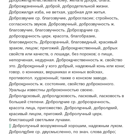
Доброж
и
зненный
, доброй, добродетельной жизни.
Доброжил
а
я
изба,
не ветхая, удобная для житья.
Доброзв
у
чие
ср. благозвучие, доброгласие; стройность,
согласность звуков.
Доброзв
у
чный, доброзв
у
чность
ж.
благозвучие, благозвучность.
Доброзр
а
чие
ср.
доброзр
а
чность
церк. красота, благобразие,
благовидность. Доброзрачный, благовидный, красивый
зраком, лицом; пригожий.
Доброк
а
чественный
, добрых
свойств или качеств, о лошади, без пороков; о пище,
непорченая, недурная.
Доброк
а
чественность
ж. свойство
это.
Доброк
о
нный
у кого добрый, надежный конь или кони;
говор. о конниках, вершниках и конных войсках,
противопол.
худоконный;
также о конском заводе.
Доброк
о
нность
ж. состояние, свойство доброконного.
Уральцы известны доброконностью своею.
Доброл
а
сковый, доброл
а
сковость
, ласковый, ласковость в
большей степени.
Доброл
и
чие
ср. доброзрачность,
красота лица, пригожество.
Доброл
и
чный, доброл
и
кий
,
красивый лицом, пригожий.
Добролучный
церк.
блистающий светлыми лучами.
||
Доброл
у
чный
вооруженный хорошим, надежным луком.
Доброл
ю
бие
ср. двусмысленно, по знач. слова
добро
;