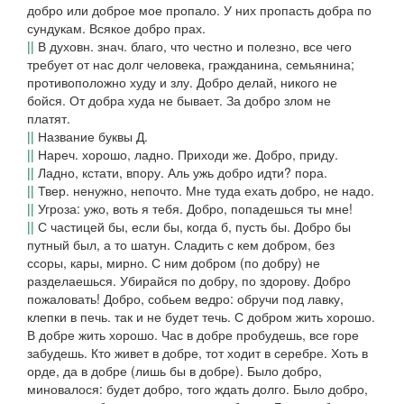
добро
или
доброе мое пропало. У них пропасть добра по
сундукам. Всякое добро прах.
||
В духовн. знач. благо, что честно и полезно, все чего
требует от нас долг человека, гражданина, семьянина;
противоположно
худу
и
злу. Добро делай, никого
не
бойся. От добра худа не бывает. За добро злом не
платят.
||
Название буквы
Д.
||
Нареч. хорошо, ладно.
Приходи же. Добро, приду.
||
Ладно, кстати, впору.
Аль ужь добро идти?
пора.
||
Твер
. ненужно, непочто.
Мне туда ехать добро,
не надо.
||
Угроза: ужо, воть я тебя.
Добро, попадешься ты мне!
||
С частицей
бы
, если бы, когда б, пусть бы.
Добро бы
путный был, а то шатун. Сладить с кем добром
, без
ссоры, кары, мирно.
С ним добром
(
по добру
)
не
разделаешься. Убирайся по добру, по здорову. Добро
пожаловать! Добро, собьем ведро: обручи под лавку,
клепки в печь. так и не будет течь. С добром жить хорошо.
В добре жить хорошо. Час в добре пробудешь, все горе
забудешь. Кто живет в добре, тот ходит в серебре
.
Хоть в
орде, да в добре
(
лишь бы в добре). Было добро,
миновалося: будет добро, того ждать долго. Было добро,