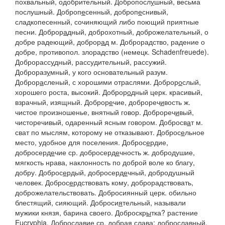
похвальный, одобрительный.
Добропосл
у
шный
, весьма
послушный.
Доброп
е
сенный, доброп
е
снивый
,
сладкопесенный, сочиняющий либо поющий приятные
песни.
Доброр
а
дный
, доброхотный, доброжелательный, о
добре радеющий,
доброр
а
д
м.
Доброрадство
, радение о
добре, противопол.
злорадство
(немецк. Schadenfreuede).
Доброрасс
у
дный
, рассудительный, рассужий.
Доброраз
у
мный
, у кого основательный разум.
Доброр
а
сленый
, с хорошими отраслями.
Доброр
о
слый
,
хорошего роста, высокий.
Доброр
о
дный
церк. красивый,
взрачный, изящный.
Доброр
е
чие, доброреч
и
вость
ж.
чистое произношенье, внятный говор.
Доброреч
и
вый
,
чисторечивый, одаренный ясным говором.
Добросв
а
т
м.
сват по мыслям, которому не отказывают.
Доброс
е
льное
место, удобное для поселения.
Доброс
е
рдие,
добросерд
е
чие
ср.
добросерд
е
чность
ж. добродушие,
мягкость нрава, наклонность по доброй воле ко благу,
добру.
Доброс
е
рдый, добросерд
е
чный
, добродушный
человек.
Доброс
е
рдствовать
кому, доброрадствовать,
доброжелательствовать.
Добросиянный
церк. обильно
блестящий, сияющий.
Доброси
я
тельный
, называли
мужики князя, барина своего.
Доброскр
ы
тка?
растение
Eucryphia.
Добросл
а
вие
ср. добрая слава; доброславный,