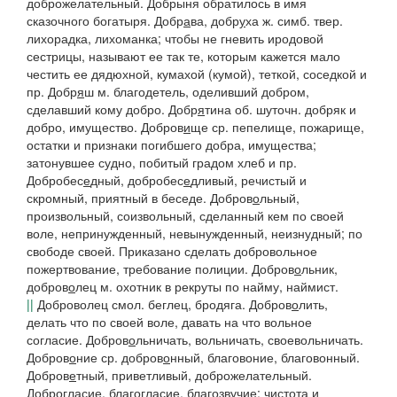
доброжелательный.
Добрыня
обратилось в имя
сказочного богатыря.
Добр
а
ва, добр
у
ха
ж.
симб. твер.
лихорадка, лихоманка; чтобы не гневить
иродовой
сестрицы,
называют ее так те, которым кажется мало
честить ее дядюхной, кумахой (кумой), теткой, соседкой и
пр.
Добр
я
ш
м. благодетель, оделивший добром,
сделавший кому добро.
Добр
я
тина
об. шуточн. добряк и
добро, имущество.
Добров
и
ще
ср. пепелище, пожарище,
остатки и признаки погибшего добра, имущества;
затонувшее судно, побитый градом хлеб и пр.
Добробес
е
дный, добробес
е
дливый
, речистый и
скромный, приятный в беседе.
Добров
о
льный
,
произвольный, соизвольный, сделанный кем по своей
воле, непринужденный, невынужденный, неизнудный; по
свободе своей.
Приказано сделать добровольное
пожертвование,
требование полиции.
Добров
о
льник,
добров
о
лец
м. охотник в рекруты по найму, наймист.
||
Доброволец смол.
беглец, бродяга.
Добров
о
лить
,
делать что по своей воле, давать на что вольное
согласие.
Добров
о
льничать
, вольничать, своевольничать.
Добров
о
ние
ср.
добров
о
нный
, благовоние, благовонный.
Добров
е
тный
, приветливый, доброжелательный.
Доброгл
а
сие
, благогласие, благозвучие: чистота и