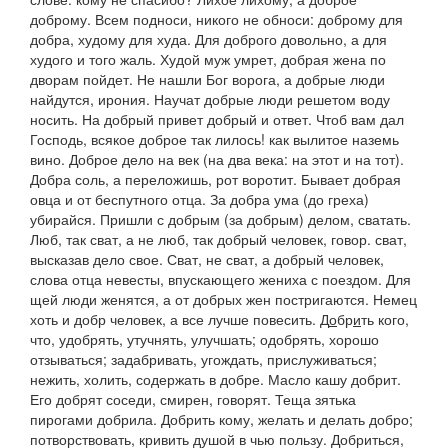
доброму. Всем подноси, никого не обноси: доброму для
добра, худому для худа. Для доброго довольно, а для
худого и того жаль. Худой муж умрет, добрая жена по
дворам пойдет. Не нашли Бог ворога, а добрые люди
найдутся,
ирония.
Научат добрые люди решетом воду
носить. На добрый привет добрый и ответ. Чтоб вам дал
Господь, всякое доброе так лилось!
как вылитое наземь
вино.
Доброе дело на век
(
на два века: на этот и на тот).
Добра соль, а переложишь, рот воротит. Бывает добрая
овца и от беспутного отца. За добра ума
(
до греха
)
убирайся. Пришли с добрым
(
за добрым
)
делом,
сватать.
Люб, так сват, а не люб, так добрый человек,
говор. сват,
высказав дело свое.
Сват, не сват, а добрый человек,
слова отца невесты, впускающего жениха с поездом.
Для
щей люди женятся, а от добрых жен постригаются. Немец
хоть и добр человек, а все лучше повесить.
Д
о
бр
и
ть
кого,
что, удобрять, утучнять, улучшать; одобрять, хорошо
отзываться; задабривать, угождать, прислуживаться;
нежить, холить, содержать в добре.
Масло кашу добрит.
Его добрят соседи, смирен, говорят. Теща зятька
пирогами добрила. Добрить кому,
желать и делать добро;
потворствовать, кривить душой в чью пользу.
Добриться
,