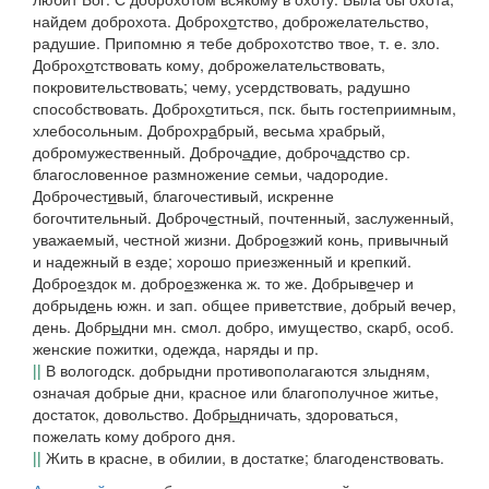
найдем доброхота.
Доброх
о
тство
, доброжелательство,
радушие.
Припомню я тебе доброхотство твое,
т. е. зло.
Доброх
о
тствовать
кому, доброжелательствовать,
покровительствовать; чему, усердствовать, радушно
способствовать.
Доброх
о
титься
,
пск.
быть гостеприимным,
хлебосольным.
Доброхр
а
брый
, весьма храбрый,
добромужественный.
Доброч
а
дие, доброч
а
дство
ср.
благословенное размножение семьи, чадородие.
Доброчест
и
вый
, благочестивый, искренне
богочтительный.
Доброч
е
стный
, почтенный, заслуженный,
уважаемый, честной жизни.
Добро
е
зжий
конь
, привычный
и надежный в езде; хорошо приезженный и крепкий.
Добро
е
здок
м.
добро
е
зженка
ж. то же.
Добрыв
е
чер
и
добрыд
е
нь
южн.
и
зап.
общее приветствие, добрый вечер,
день.
Добр
ы
дни
мн.
смол.
добро, имущество, скарб, особ.
женские пожитки, одежда, наряды и пр.
||
В
вологодск. добрыдни
противополагаются
злыдням
,
означая добрые дни, красное или благополучное житье,
достаток, довольство.
Добр
ы
дничать
, здороваться,
пожелать кому доброго дня.
||
Жить в красне, в обилии, в достатке; благоденствовать.