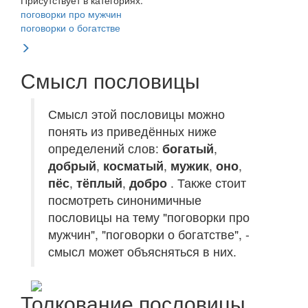
Присутствует в категориях:
поговорки про мужчин
поговорки о богатстве
Смысл пословицы
Смысл этой пословицы можно
понять из приведённых ниже
определений слов:
богатый
,
добрый
,
косматый
,
мужик
,
оно
,
пёс
,
тёплый
,
добро
. Также стоит
посмотреть синонимичные
пословицы на тему "поговорки про
мужчин", "поговорки о богатстве", -
смысл может объясняться в них.
Толкование пословицы