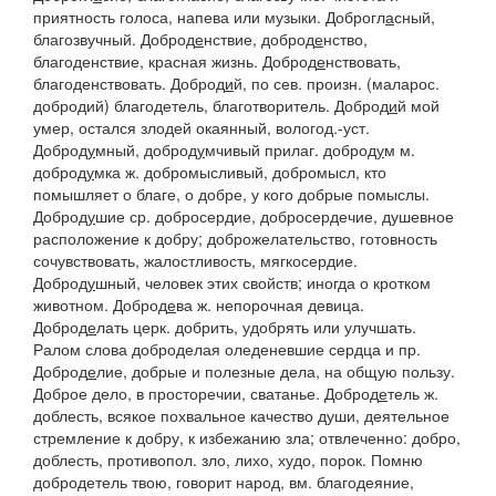
приятность голоса, напева или музыки.
Доброгл
а
сный
,
благозвучный.
Доброд
е
нствие, доброд
е
нство
,
благоденствие, красная жизнь.
Доброд
е
нствовать
,
благоденствовать.
Доброд
и
й
, по
сев.
произн. (маларос.
добродий
) благодетель, благотворитель.
Доброд
и
й мой
умер, остался злодей окаянный, вологод.-уст.
Доброд
у
мный, доброд
у
мчивый
прилаг.
доброд
у
м
м.
доброд
у
мка
ж. добромысливый, добромысл, кто
помышляет о благе, о добре, у кого добрые помыслы.
Доброд
у
шие
ср. добросердие, добросердечие, душевное
расположение к добру; доброжелательство, готовность
сочувствовать, жалостливость, мягкосердие.
Доброд
у
шный
, человек этих свойств; иногда о кротком
животном.
Доброд
е
ва
ж. непорочная девица.
Доброд
е
лать
церк. добрить, удобрять или улучшать.
Ралом слова доброделая оледеневшие сердца
и пр.
Доброд
е
лие
, добрые и полезные дела, на общую пользу.
Доброе дело
, в просторечии, сватанье.
Доброд
е
тель
ж.
доблесть, всякое похвальное качество души, деятельное
стремление к добру, к избежанию зла; отвлеченно: добро,
доблесть, противопол.
зло, лихо, худо, порок. Помню
добродетель твою,
говорит народ, вм. благодеяние,