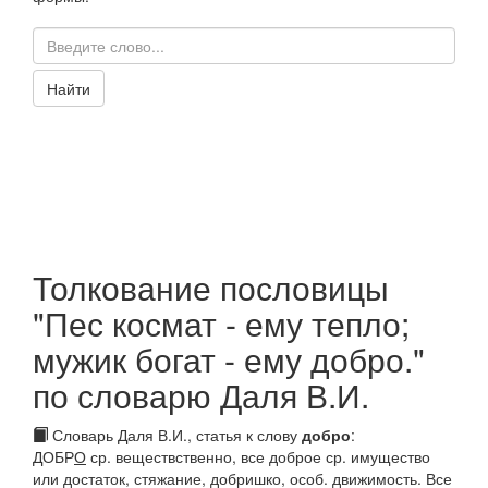
Найти
Толкование пословицы
"Пес космат - ему тепло;
мужик богат - ему добро."
по словарю Даля В.И.
Словарь Даля В.И., статья к слову
добро
:
ДОБР
О
ср. веществственно, все доброе ср. имущество
или достаток, стяжание,
добришко,
особ. движимость.
Все