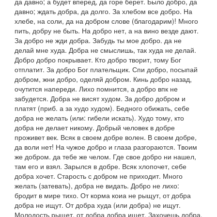
да давно; а будет вперед, да горе берет. Было добро, да
давно; ждать добра, да долго. За хлебом все добро. На
хлебе, на соли, да на добром слове
(
благодарим)! Много
пить, добру не быть. На добро нет, а на вино везде дают.
За добро не жди добра. Забудь ты мое добро. да не
делай мне худа
.
Добра не смыслишь, так худа не делай
.
Добро добро покрывает. Кто добро творит, тому Бог
отплатит. За добро Бог плательщик. Спи добро, посыпай
добром, жни добро, оделяй добром. Кинь добро назад,
очутится напереди. Лихо помнится, а добро впк не
забудется. Добра не висят худом. За добро добром и
платят
(приб.
а за худо худом). Бедного обижать, себе
добра не желать
(или:
гибели искать). Худо тому, кто
добра не делает никому. Добрый человек в добре
проживет век. Всяк в своем добре волен. В своем добре,
да воли нет! На чужое добро и глаза разгораются. Твоим
же добром. да тебе же челом. Где свое добро ни нашел,
там его и взял
.
Зарылся в добре. Всяк хлопочет, себе
добра хочет. Старость с добром не приходит. Много
желать
(
затевать), добра не видать. Добро не лихо:
бродит в мире тихо. От корма коиа не рыщут, от добра
добра не ищут. От добра худа
(или
добра
)
не ищут.
Молодость рыщет, от добра добра ищет. Захочешь добра,