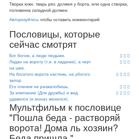
Творка
южн. тварь ряз.
должея у борта, или одна створка,
половинка складной должеи.
Авторизуйтесь
чтобы оставить комментарий
Пословицы, которые
сейчас смотрят
Бог богом, а люди людьми.
Ладан на вороту (т.е. в ладанке), а черт
на шее.
На богатого ворота настежь, на убогого
запор.
Его плачем не разжалобишь.
За компанию (Для дружбы) и жид
удавился (и монах женился).
Мультфильм к пословице
"Пошла беда - растворяй
ворота! Дома ль хозяин?
Беда пришла."