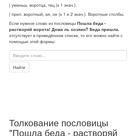
|
уменьш.
воротца
, тец (к 1
знач.
).
|
прил.
воротный
, ая, ое (к 1 и 2
знач.
).
Воротные столбы.
Если нужное слово из пословицы
Пошла беда -
растворяй ворота! Дома ль хозяин? Беда пришла.
отсутствует в приведённом списке, то его можно найти с
помощью этой формы:
Найти
Толкование пословицы
"Пошла беда - растворяй