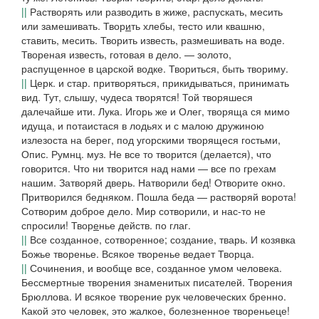
||
Растворять или разводить в жиже, распускать, месить
или замешивать.
Твор
и
ть хлебы, тесто
или
квашню,
ставить, месить.
Творить известь,
размешивать на воде.
Твореная известь,
готовая в дело. —
золото,
распущенное в царской водке.
Твориться
, быть твориму.
||
Церк. и стар. притворяться, прикидываться, принимать
вид.
Тут, слышу, чудеса творятся! Той творяшеся
далечайше ити.
Лука.
Игорь же и Олег, творяща ся мимо
идуща, и потаистася в лодьях и с малою дружиною
излезоста на берег, под угорскими творящеся гостьми,
Опис. Румнц. муз.
Не все то творится
(
делается), что
говорится. Что ни творится над нами — все по грехам
нашим. Затворяй дверь. Натворили бед! Отворите окно.
Притворился бедняком. Пошла беда — растворяй ворота!
Сотворим доброе дело. Мир сотворили, и нас-то не
спросили!
Твор
е
нье
действ. по глаг.
||
Все созданное, сотворенное; создание, тварь.
И козявка
Божье творенье. Всякое творенье ведает Творца.
||
Сочинения, и вообще все, созданное умом человека.
Бессмертные творения знаменитых писателей. Творения
Брюллова. И всякое творение рук человеческих бренно.
Какой это человек
,
это жалкое, болезненное твореньеце!