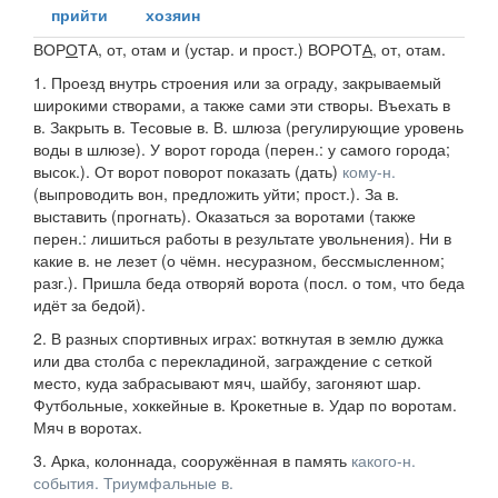
прийти
хозяин
ВОР
О
ТА
, от, отам и (
устар.
и
прост.
)
ВОРОТ
А
, от, отам.
1.
Проезд внутрь строения или за ограду, закрываемый
широкими створами, а также сами эти створы.
Въехать в
в. Закрыть в. Тесовые в. В. шлюза
(регулирующие уровень
воды в шлюзе).
У ворот города
(
перен.
: у самого города;
высок.
).
От ворот поворот показать (дать)
кому-н.
(выпроводить вон, предложить уйти; прост.). За в.
выставить (прогнать). Оказаться за воротами (также
перен.: лишиться работы в результате увольнения). Ни в
какие в. не лезет (о чёмн. несуразном, бессмысленном;
разг.). Пришла беда отворяй ворота (посл. о том, что беда
идёт за бедой).
2.
В разных спортивных играх: воткнутая в землю дужка
или два столба с перекладиной, заграждение с сеткой
место, куда забрасывают мяч, шайбу, загоняют шар.
Футбольные, хоккейные в. Крокетные в. Удар по воротам.
Мяч в воротах.
3.
Арка, колоннада, сооружённая в память
какого-н.
события.
Триумфальные в.