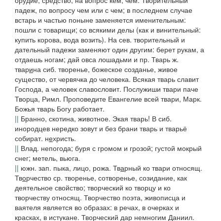
орудие, средство, на вопрос кем, чем.
Творительный
падеж,
по вопросу
чем
или
с чем;
в последнем случае
встарь и частью поныне заменяется именительным:
пошли с товарищи; со всякими делы
(как и винительный:
купить корова, вода возить). На сев.
творительный и
дательный падежи заменяют один другим:
берет рукам, а
отдаешь ногам; дай овса лошадьми
и пр.
Тварь
ж.
твар
и
на
сиб.
творенье, божеское созданье, живое
существо, от червячка до человека.
Всякая тварь славит
Господа, а человек славословит. Послужиши твари паче
Творца,
Римл.
Проповедите Евангелие всей твари,
Марк.
Божья тварь Богу работает.
||
Бранно, скотина, животное.
Экая тварь!
В
сиб.
инородцев нередко зовут и без брани
тварь
и
тварьё
собират. н
е
христь.
||
Влад.
непогода; буря с громом и грозой; густой мокрый
снег; метель, вьюга.
||
южн. зап.
пыка, лицо, рожа.
Тв
а
рный
ко твари относящ.
Тв
о
рчество
ср. творенье, сотворенье, созидание, как
деятельное свойство;
творческий
ко творцу и ко
творчеству относящ.
Творчество поэта, живописца и
ваятеля является во образах: в речах, в очерках и
красках, в истукане. Творческий дар немногим
Даниил.