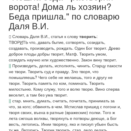
ворота! Дома ль хозяин?
Беда пришла." по словарю
Даля В.И.
Словарь Даля В.И., статья к слову
творить
:
ТВОР
И
ТЬ
что, давать бытие, сотворять, созидать,
создавать, производить, рождать.
Один Бог творит. Древо
доброе плоды добры творит,
Матф.
Творить умом,
созидать научно или художественно.
Закон вину творит.
||
Производить, делать, исполнять, чинить.
Старцу пакости
не твори. Творить суд и правду. Зло творя, что
помышляешь? Чего себе не желаешь, того и другу не
твори. Творить память по ком,
поминать.
Творить
милостыню. Кому служу, того и волю творю. Вино сперва
веселит, а там без ума творит.
||
стар. мнить, думать, считать, почитать, принимать за
что, за кого; обвинять в чем.
Мстислав пришед с погони и,
творя своих, въеха в ратные
(вражеские)
полки. Того ж
лета сжгоша волхвы, творяхуть е потворы деюще, а Бог
весть,
летопись.
Инии творяху, яко и пискуп убьен бысть
ту же.
Летопись.
Творки творить,
стар. дело делать.