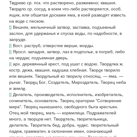
Тв
о
рево
ср. пск. что растворено, разжижено; квашня.
Твор
и
ло
ср. сосуд, в коем что-либо растворяется, особ.
ящик, или обшитая досками яма, в коей разводят известь
на воде с песком.
||
Вешняк, мельничный затвор, заставка, подъемный
заслон, для удержанья и спуска воды, по надобности, в
запруде.
||
Вост
. раструб, отверстие верши, морды.
||
Яросл.
западня, затвор, лаз в подполье, в погреб, либо
на чердак; подъемная дверь.
||
арх.
деревянный крест, под ушат с водою.
Твор
и
лка
ж.
костр.
дежа, квашня, кадушка хлебная.
Твор
о
к
творило
или вешняк.
Твор
и
льный
ко творилу относящ. —
яма. —
рычаг.
Твор
е
ц
Бог, Создатель, Мироздатель.
Творец неба
и земл
и
.
||
Делатель, производитель, исполнитель, изобретатель,
сочинитель, основатель.
Творец оратории "Сотворение
мира". Творец нынешнего, свободного быта крестьян.
Отец мой творец, мать — кормилица. Подражателей
много, а творцов нет.
Твор
и
тель, творительница,
делатель.
Творитель бед, добра, чудес. творительный
падеж, грамматич.
в склонении имен, означающий