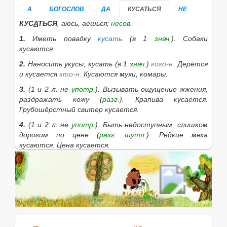
А
БОГОСЛОВ
ДА
КУСАТЬСЯ
НЕ
КУС
А
ТЬСЯ
, аюсь, аешься;
несов.
1.
Иметь повадку
кусать
(в 1
знач.
).
Собаки
кусаются.
2.
Наносить укусы, кусать (в 1
знач.
)
кого-н.
Дерётся
и кусается
кто-н.
Кусаются мухи, комары.
3.
(1 и 2 л. не
употр.
). Вызывать ощущение жжения,
раздражать кожу (
разг.
).
Крапива кусается.
Грубошёрстный свитер кусается.
4.
(1 и 2 л. не
употр.
). Быть недоступным, слишком
дорогим по цене (
разг.
шутл.
).
Редкие меха
кусаются. Цена кусается.
|
сов.
покусаться
(аюсь, аешься, 1 и 2 л.
ед.
не
употр.
), аемся, аетесь (ко 2
знач.
: нанести укусы
друг другу;
разг.
).
Если нужное слово из пословицы
Спасается, а
кусается. Богослов, да не однослов.
отсутствует
в приведённом списке, то его можно найти с
помощью этой формы: