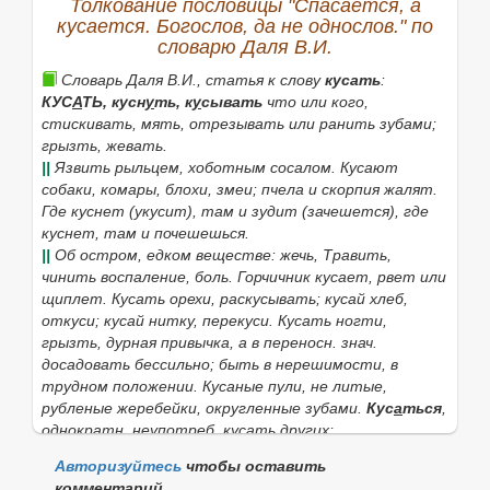
Толкование пословицы "Спасается, а
кусается. Богослов, да не однослов." по
словарю Даля В.И.
Найти
Словарь Даля В.И., статья к слову
кусать
:
КУС
А
ТЬ,
кусн
у
ть, к
у
сывать
что или кого,
стискивать, мять, отрезывать или ранить зубами;
грызть, жевать.
||
Язвить рыльцем, хоботным сосалом.
Кусают
собаки, комары, блохи, змеи
; пчела и скорпия жалят.
Где куснет
(
укусит), там и зудит
(
зачешется), где
куснет, там и почешешься
.
||
Об остром, едком веществе: жечь, Травить,
чинить воспаление, боль.
Горчичник кусает
, рвет или
щиплет.
Кусать орехи,
раскусывать;
кусай хлеб
,
откуси;
кусай нитку
, перекуси.
Кусать ногти
,
грызть, дурная привычка, а в переносн. знач.
досадовать бессильно; быть в нерешимости, в
трудном положении.
Кусаные пули
, не литые,
рубленые жеребейки, округленные зубами.
Кус
а
ться
,
однократн. неупотреб. кусать других;
||
грызться, кусать друг друга;
Авторизуйтесь
чтобы оставить
||
кусать людей и животных, язвить, по природе
комментарий