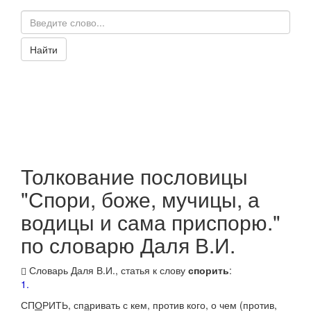
Найти
Толкование пословицы
"Спори, боже, мучицы, а
водицы и сама приспорю."
по словарю Даля В.И.
Словарь Даля В.И., статья к слову
спорить
:
1.
СП
О
РИТЬ,
сп
а
ривать
с кем, против кого, о чем (против,