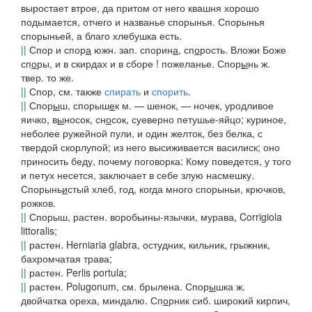
выростает втрое, да притом от него квашня хорошо
подымается, отчего и названье
спорынья
.
Спорынья
спорыньей
,
а благо хлебушка есть
.
||
Спор
и
спор
а
южн. зап.
спорин
а
, сп
о
рость.
Вложи Боже
сп
о
ры, и в скирдах и в сборе !
пожеланье.
Спор
ы
нь
ж.
твер.
то же.
||
Спор,
см. также
спирать
и
спорить
.
||
Спор
ы
ш
,
спорыш
е
к
м. —
шенок, — ночек,
уродливое
яичко, в
ы
носок, сн
о
сок, суеверно петушье-яйцо; куриное,
неболее ружейной пули, и один желток, без белка, с
твердой скорлупой; из него высиживается василиск; оно
приносить беду, почему поговорка:
Кому поведется, у того
и петух несется,
заключает в себе злую насмешку.
Спорынь
и
стый
хлеб, год,
когда много спорыньи, крючков,
рожков.
||
Спорыш,
растен. воробьины-язычки, мурава, Corrigiola
littoralis;
||
растен. Herniaria glabra, остудник, кильник, грыжник,
бахромчатая трава;
||
растен. Perlis portula;
||
растен. Polugonum, см.
брылена.
Спор
ы
шка
ж.
двойчатка ореха, миндалю.
Сп
о
рник
сиб.
широкий кирпич,