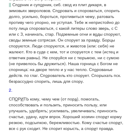
||
Сп
о
рник
и
суп
о
рник
,
сиб.
свод из плит дикаря, в
зимовьях звероловов.
Сп
о
ровать
и
спороваться
, спорить
долго, усильно, бороться, противиться чему, ратовать
противу чего упорно, не уступая.
Тебе ж непристойно до
поту лица спороваться, с какой литеры слово зверь
,
с С
или с З
,
начинать,
стар.
Подземные огни и в
о
ды споруют,
своды земные сотрясая. Он спорует за правду. Борцы
споруются. Люди споруются, и животов
(или:
себя
)
не
жалеют
.
Кто в суде с кем, тот и споруется с тем
(истец и
ответчик равны).
Не споруйся ни с тюрьмою, ни с сумою
(
не привелось бы дружиться). Наша горница с Богом не
спорница: на дворе тепло и у нас тепло.
Сп
о
рованье
действ. по глаг.
Сп
о
рователь
кто спорует.
Спорыхать
пск.
безрассудно спорить, лишь для спору.
2.
СП
О
Р
И
ТЬ
кому, чему чем (от пор
а
), помогать,
способствовать и пользить, приносить пользу, или
улучшать, удобрять; усиливать, увеличивать; приносить
счастье, удачу, идти впрок.
Хороший хозяин спор
и
т корму
резкою
,
подсыпкою, бережливостью. Кому счастье спор
и
т,
все с рук сходит. Не спорит корысть, а спор
и
т правда.