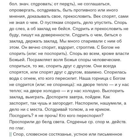
бол. знач.
сп
о
ровать
; от
пер
е
ть
), не соглашаться,
опровергать, осп
а
ривать, быть противного или иного
мнения, доказывать свое, прекословить.
Век спорят, сами
не зная о чем. О пустякам спорить, дело упустить. Спорь
до слез, а об заклад не бейся. Сп
о
рить и прекословить не
буду,
пишут на доверенности.
Сп
о
рить
о чем, биться о
заклад, держать заклад.
Мы много спаривали с ним об
этом
.
Он вечно спорит,
вздорит, строптив.
С Богом не
спорить
(или:
не поспорить). Спорь во всем, кроме власти
Божьей. Посрамляет воля Божья споры человеческие
.
спориться
, то же, спорить друг с другом.
Они всегда
спорятся,
или
спорят
друг с другом, взаимно.
Спорилась
вода с огнем,
кто кого пересилит.
Наша горница с Богом
не сп
о
рится
(или:
не спорница): на дворе тепло — и у нас
тепло; на дворе холодно — и у нас холодно. Выспорить
заклад,
выиграть.
Доспорите завтра, пойдем. Как
заспорит, так чушь и загородит. Наспорили, нашумели
,
а
дело ни с места
.
Осп
а
ривай толком, а не криком.
Посп
о
рить? я не прочь! Кто кого переспорил?
Проспорили до бел
а
света
.
Сп
о
ренье
ср.
спор
м. действ.
по глаг.
||
Спор,
словесное состязанье, устное или письменное