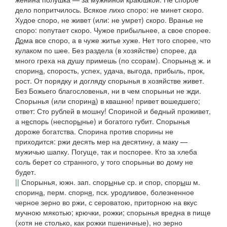
дело попритчилось. Всякое лихо споро: не минет скоро.
Худое споро, не живет
(или:
не умрет
)
скоро. Вранье не
споро: попутает скоро. Чужое прибыльнее, а свое спорее
.
Д
о
ма все споро, а в чуже житье хуже. Нет того спорее, что
кулаком по шее
.
Без раздела
(в хозяйстве)
спорее
,
да
много греха на душу примешь
(по ссорам).
Спорынь
я
ж. и
спорин
а
, спорость
, успех, удача, выгода, прибыль, прок,
рост.
От порядку и догляду спорынья в хозяйстве живет.
Без Божьего благословенья, ни в чем спорыньи не жди.
Спорынья
(или
спорин
а
)
в квашню!
привет вошедшего;
ответ:
Сто рублей в мошну! Спориной и бедный проживет,
а н
е
спорь
(
неспор
ы
нье
)
и богатого губит. Спорынья
дороже богатства. Спорина против спорины не
приходится: ржи десять мер на десятину, а маку —
мужичью шапку. Погуще, так и поспорее
.
Кто за хлеба
соль берет со странного, у того спорыньи во дому не
будет.
||
Спорынья, южн. зап.
спор
ы
нье
ср. и
спор, спор
ы
ш
м.
спорин
а
, перм. спорн
я
, пск.
уродливое, болезненное
черное зерно во ржи, с сероватою, приторною на вкус
мучною мякотью; крючки, рожки;
спорынья
вредна в пище
(хотя не столько, как рожки пшеничные), но зерно