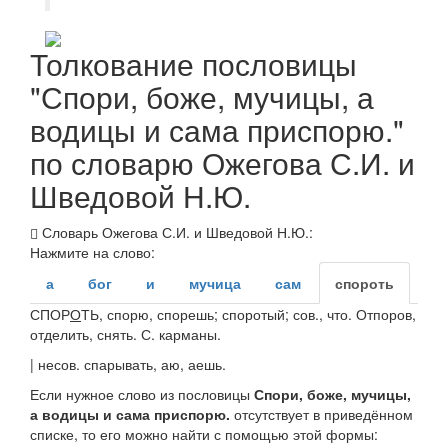
Толкование пословицы
"Спори, боже, мучицы, а
водицы и сама приспорю."
по словарю Ожегова С.И. и
Шведовой Н.Ю.
Словарь Ожегова С.И. и Шведовой Н.Ю.:
Нажмите на слово:
а
бог
и
мучица
сам
спороть
СПОР
О
ТЬ
, спорю, спорешь; споротый;
сов., что.
Отпоров,
отделить, снять.
С. карманы.
|
несов.
спарывать
, аю, аешь.
Если нужное слово из пословицы
Спори, боже, мучицы,
а водицы и сама приспорю.
отсутствует в приведённом
списке, то его можно найти с помощью этой формы: