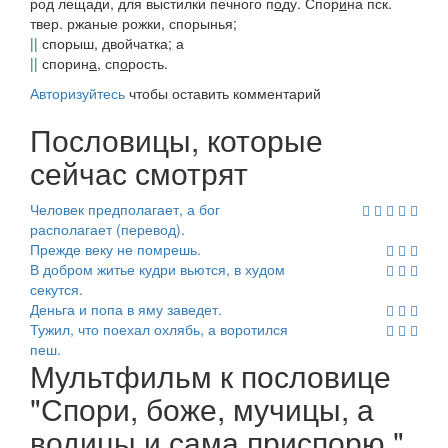
род лещади, для выстилки печного п
о
ду.
Спор
и
на
пск.
твер.
ржаные рожки, спорынья;
||
спорыш, двойчатка; а
||
спорин
а
, сп
о
рость
.
Авторизуйтесь
чтобы оставить комментарий
Пословицы, которые
сейчас смотрят
Человек предполагает, а бог
располагает (перевод).
Прежде веку не помрешь.
В добром житье кудри вьются, в худом
секутся.
Деньга и попа в яму заведет.
Тужил, что поехал охлябь, а воротился
пеш.
Мультфильм к пословице
"Спори, боже, мучицы, а
водицы и сама приспорю."