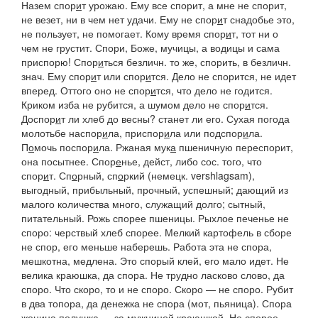
Назем спор
и
т урожаю. Ему все спорит, а мне не спорит
,
не везет, ни в чем нет удачи.
Ему не спор
и
т снадобье это,
не пользует, не помогает.
Кому время спор
и
т, тот ни о
чем не грустит. Спори, Боже, мучицы, а водицы и сама
приспорю!
Спор
и
ться
безличн. то же, спорить, в безличн.
знач.
Ему спор
и
т
или
спор
и
тся. Дело не спорится,
не идет
вперед.
Оттого оно не спор
и
тся, что дело не годится.
Криком изба не рубится, а шумом дело не спор
и
тся.
Доспор
и
т ли хлеб до весны?
станет ли его.
Сухая погода
молотьбе наспор
и
ла, приспор
и
ла
или
подспор
и
ла.
П
о
мочь поспор
и
ла. Ржаная мук
а
пшеничную переспорит,
она посытнее.
Спор
е
нье
, дейст, либо сос. того, что
спор
и
т.
Сп
о
рный, сп
о
ркий
(немецк. vershlagsam),
выгодный, прибыльный, прочный, успешный; дающий из
малого количества много, служащий долго; сытный,
питательный.
Рожь спорее пшеницы. Рыхлое печенье не
споро: черствый хлеб спорее
.
Мелкий картофель в сборе
не спор,
его меньше наберешь.
Работа эта не спора,
мешкотна, медлена.
Это спорый клей,
его мало идет.
Не
велика краюшка, да спора. Не трудно ласково слово, да
споро. Что скоро, то и не споро. Скоро — не споро. Рубит
в два топора, да денежка не спора
(мот, пьяница).
Спора
женина полушка — за мужниной краюшкой. Не спорое