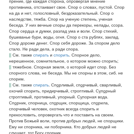
прение, где каждая сторона, опровергая мнение
противника, отстаивает свое.
Спор о словах,
пустой.
Спор
на да и нет,
голословный, бездоказательный.
Спор о
наследстве
, тяжба.
Спор на ученую степень,
ученая
беседа.
У них вечные споры да перекоры,
нелады, ссора.
Спор сердца и думки,
разлад ума и воли.
Спор стихий,
бушеванье бури, воды, огня.
Спор о ста рублях,
заклад.
Спор дороже денег. Спор себя дороже. За спором дело
стало. Не ради дела
,
а ради спора
.
||
См. также
спирать
и
спорить
.
Спорное
дело
,
нерешенное, сомнительное, о котором можно спорить;
||
тяжебное.
Спорная земля,
о которой идет спор.
Без
спорного слова, не беседа
.
Мы не спорны в этом, сиб.
не
спорим.
||
См. также
спирать
.
Сп
о
рливый, сп
о
рчивый,
сварливый,
охочий спорить, придирчивый, строптивый.
С
у
п
о
рный
строптивый, противный, упорный.
С
у
порная вода.
Сп
о
рник, спорница, сп
о
рщик, спорщица, сп
о
рила
,
спорчивый человек, охотник всегда спорить и
прекословить, опровергать что и поставить на своем.
Против Божьей воли, против добрых людей, не спорщики.
Ему ни спорника, ни поборника. Кто добрых людей не
слушает, тот Богу спорник.