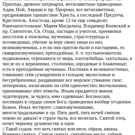
Праотцы,
древние патриархи, ветхозаветные праведники:
Адам, Ной, Авраам и пр.
Пророки,
все ветхозаветные,
предрекавшие пришествие Христа, а последний Предтеча,
Креститель.
Апостолы,
кроме 12-ти еще семьдесят;
Равноапостольные
: Мария Магдалина, Владимир Киевский и
пр.
Святители, Св. Отцы,
пастыри и учители, преемники
апостолов и епископы;
мученики, страстотерпцы и
исповедники,
убитые за веру свою; иные из них
великомученики,
а если они притом были и пастырями, то
священномученики; преподобные,
б. ч. пустынножители,
подвижники, отрекшиеся от мира,
плотоубийцы, скитальцы,
в
числе их и
верижники, столпники, юродивые
и
блаженные;
есть и
преподобные мученики. Постники
и
великопостники,
томившие себя сухоядением и голодом;
милостивые и
бессребренники,
раздававшие все мирское стяжание свое;
затворники,
налагавшие на себя одиночество;
молчальники,
принимавшие обет немоты. Иным придаются звания
чудотворцев,
за чудеса, ими содеянные;
Богоносцев,
носивших в сердце своем Бога;
праведники
вообще угодники
Божии. Иных чествуют:
славномучениками,
многострадальными
и пр.
Пять дней, пять ночей святым
покою не давала!
в страхе была, все молилась.
Святой отец,
почет черному духовенству и папе.
||
Такой содом, что хоть святых вон неси,
образа, иконы.
Наменял святых. Святая святых,
святейшее место, тайник