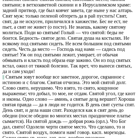
святыни; в ветхозаветной скинии и в Иерусалимском храме:
задний притвор, где был ковчег завета, где ныне у нас алтарь.
Свят муж: только пеленой обтереть да в рай пустить! Свят,
свят, да не искусен,
приличился в ханжестве.
Бес не ест, не
пьет, а свят не живет
(о посте).
Не знаешь, какому святому
молиться. Поди ко святым! Голый — что святой: беды не
боится. Бедность- святое дело. Святая душа на костылях. Не
всякому под святыми сидеть. Не всем большим под святыми
сидеть. Честь да место — Господь над нами — садись под
святые! Уж он под святыми лежит,
умирает, от обычая
обмывать и класть под образа еще заживо.
Он из под святых
встал,
ожил от тяжкой болезни.
Так врет, что вынеси святых,
да и сам уходи!
||
Святым
зовут вообще все заветное, дорогое, св
я
занное с
истиною и с благом.
Святая отчизна. Это мой святой долг.
Слово свято,
нерушимо.
Что взято, то свято,
кощунное
выраженье; что добыл, то мое, не отдам.
Святой угол,
где киот
и иконы.
Одно слово — аминь, а святые дел
а
вершит! Хороша
святая правда — да в люди не годится. В день свят суеты спят.
День свят, и дела наши спят. Разоделся как в свят день до
обедни
(после обедни во многих местах праздничное платье
сымается).
На святой дождь — добрая рожь
(
орл.). Что Бог
дал, свято! Одолели черти святое место. Что сделано, то и
свято. Святой воздух, помоги нам!
говор.
касп.
мореходы.
Седни
свято
ср.
южн. зап. пск.
вообще праздник.