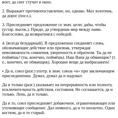
воет, да снег стучит в окно.
2.
Выражает противопоставление, но, однако.
Мал золотник,
да дорог
(
посл.
).
3.
Присоединяет предложение со
знач.
цели: дабы, чтобы
(
устар.
высок.
).
Приди, да утвердишь мир между нами.
Благослови, да возвратимся с победой.
4.
[
всегда безударный
]. В предложении соединяет слова,
обозначающие действие или признак, утверждая
невозможность сомнения, уверенность в обратном.
Ты да не
поймёшь?
(ты, конечно, поймёшь).
Наш Ваня да обманщик?
(т.
е., конечно, не обманщик).
Хорошие вещи да выбрасывать!
•
Да и
,
союз
(
разг.
)
употр.
в
знач.
союза «и» при заключающем
присоединении.
Думал, думал да и надумал.
Да и только
(
разг.
) указывает на непрерывность или полноту,
исключительность действия, состояния.
Не соглашается, да и
только. Лень, да и только.
Да и то
,
союз
присоединяет добавочное, ограничивающее или
уточняющее сообщение.
Дал немного, да и то неохотно. Один
костюм, да и то старый.