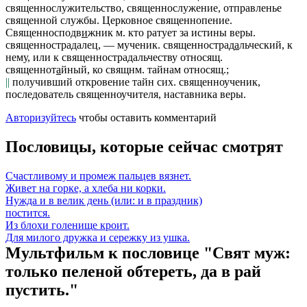
священнослужительство, священнослужение
, отправленье
священной службы.
Церковное
священнопение
.
Священносподв
и
жник
м. кто ратует за истины веры.
священнострадалец
, — мученик.
священнострад
а
льческий
, к
нему, или к
священнострадальчеству
относящ.
священнот
а
йный
, ко свящнм. тайнам относящ.;
||
получивший откровение тайн сих.
священноученик
,
последователь
священноучителя
, наставника веры.
Авторизуйтесь
чтобы оставить комментарий
Пословицы, которые сейчас смотрят
Счастливому и промеж пальцев вязнет.
Живет на горке, а хлеба ни корки.
Нужда и в велик день (или: и в праздник)
постится.
Из блохи голенище кроит.
Для милого дружка и сережку из ушка.
Мультфильм к пословице "Свят муж:
только пеленой обтереть, да в рай
пустить."