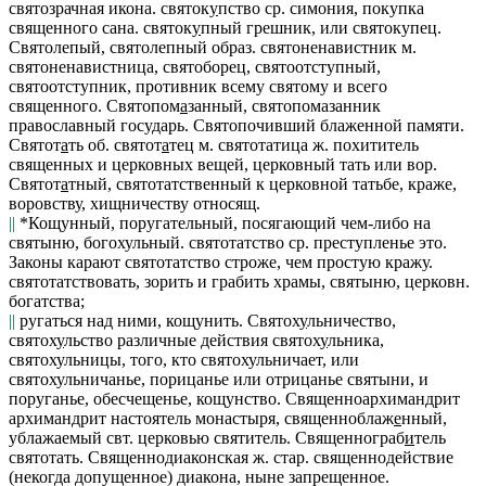
святозрачная
икона
.
святок
у
пство
ср. симония, покупка
священного сана.
святок
у
пный
грешник
, или
святокупец
.
Святолепый, святолепный
образ
.
святоненавистник
м.
святоненавистница, святоборец, святоотступный,
святоотступник
, противник всему святому и всего
священного.
Святопом
а
занный, святопомазанник
православный государь.
Святопочивший
блаженной памяти.
Святот
а
ть
об.
святот
а
тец
м.
святотатица
ж. похититель
священных и церковных вещей, церковный тать или
вор.
Святот
а
тный, святотатственный
к церковной татьбе, краже,
воровству, хищничеству относящ.
||
*Кощунный, поругательный, посягающий чем-либо на
святыню, богохульный.
святотатство
ср. преступленье это.
Законы карают святотатство строже, чем простую кражу
.
святотатствовать
, зорить и грабить храмы, святыню, церковн.
богатства;
||
ругаться над ними, кощунить.
Святох
у
льничество,
святох
у
льство
различные действия
святох
у
льника,
святохульницы
, того, кто
святохульничает
, или
святохульничанье
, порицанье или отрицанье святыни, и
поруганье, обесчещенье, кощунство.
Священноархимандрит
архимандрит настоятель монастыря,
священноблаж
е
нный
,
ублажаемый свт. церковью святитель.
Священнограб
и
тель
святотать.
Священнодиаконская
ж. стар. священнодействие
(некогда допущенное) диакона, ныне запрещенное.