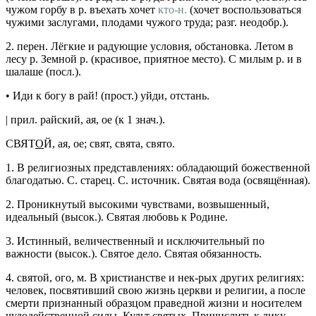
чужом горбу в р. въехать хочет
кто-н.
(хочет воспользоваться
чужими заслугами, плодами чужого труда; разг. неодобр.).
2.
перен.
Лёгкие и радующие условия, обстановка.
Летом в
лесу р. Земной р.
(красивое, приятное место).
С милым р. и в
шалаше
(
посл.
).
•
Иди к богу в рай!
(
прост.
) уйди, отстань.
|
прил.
райский
, ая, ое (к 1
знач.
).
СВЯТ
О
Й
, ая, ое; свят, свята, свято.
1.
В религиозных представлениях: обладающий божественной
благодатью.
С. старец. С. источник. Святая вода
(освящённая).
2.
Проникнутый высокими чувствами, возвышенный,
идеальный (
высок.
).
Святая любовь к Родине.
3.
Истинный, величественный и исключительный по
важности (
высок.
).
Святое дело. Святая обязанность.
4.
святой
, ого,
м.
В христианстве и нек-рых других религиях:
человек, посвятивший свою жизнь церкви и религии, а после
смерти признанный образцом праведной жизни и носителем
чудодейственной силы.
Культ святых. Причислить к лику