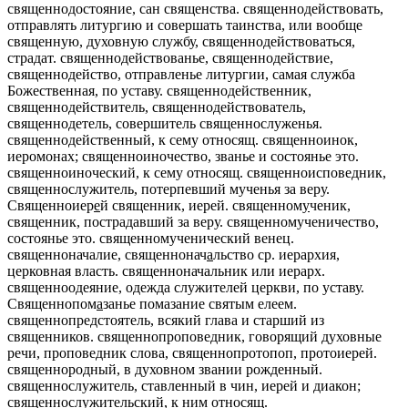
священнодостояние
, сан священства.
священнодействовать
,
отправлять литургию и совершать таинства, или вообще
священную, духовную службу,
священнодействоваться,
страдат.
священнодействованье, священнодействие,
священнодейство
, отправленье литургии, самая служба
Божественная, по уставу.
священнодейственник,
священнодействитель, священнодействователь,
священнодетель
, совершитель священнослуженья.
священнодейственный
, к сему относящ.
священноинок
,
иеромонах;
священноиночество
, званье и состоянье это.
священноиноческий
, к сему относящ.
священноисповедник
,
священнослужитель, потерпевший мученья за веру.
Священноиер
е
й
священник, иерей.
священном
у
ченик
,
священник, пострадавший за веру.
священномученичество,
состоянье это.
священномученический
венец.
священноначалие, священнонач
а
льство
ср. иерархия,
церковная власть.
священноначальник
или иерарх.
священноодеяние
, одежда служителей церкви, по уставу.
Священнопом
а
занье
помазание святым елеем.
священнопредстоятель
, всякий глава и старший из
священников.
священнопроповедник
, говорящий духовные
речи, проповедник слова,
священнопротопоп
, протоиерей.
священнородный
, в духовном звании рожденный.
священнослужитель
, ставленный в чин, иерей и диакон;
священнослужительский
, к ним относящ.