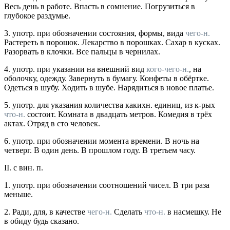
Весь день в работе. Впасть в сомнение. Погрузиться в
глубокое раздумье.
3.
употр.
при обозначении состояния, формы, вида
чего-н.
Растереть в порошок. Лекарство в порошках. Сахар в кусках.
Разорвать в клочки. Все пальцы в чернилах.
4.
употр.
при указании на внешний вид
кого-чего-н.
, на
оболочку, одежду. Завернуть в бумагу. Конфеты в обёртке.
Одеться в шубу. Ходить в шубе. Нарядиться в новое платье.
5.
употр.
для указания количества какихн. единиц, из к-рых
что-н.
состоит. Комната в двадцать метров. Комедия в трёх
актах. Отряд в сто человек.
6.
употр.
при обозначении момента времени. В ночь на
четверг. В один день. В прошлом году. В третьем часу.
II.
с вин. п.
1.
употр.
при обозначении соотношений чисел.
В три раза
меньше.
2.
Ради, для, в качестве
чего-н.
Сделать
что-н.
в насмешку. Не
в обиду будь сказано.