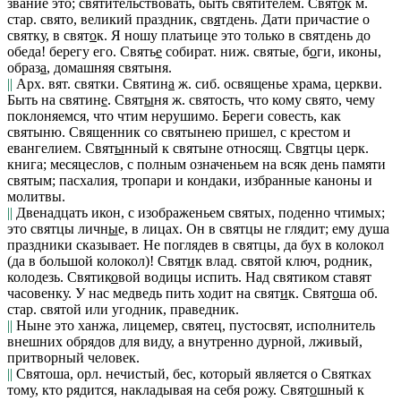
звание это;
святительствовать
, быть святителем.
Свят
о
к
м.
стар. свято, великий праздник,
св
я
тдень
.
Дати причастие о
святку,
в свят
о
к.
Я ношу платьице это только в святдень до
обеда!
берегу его.
Свять
е
собират.
ниж.
святые, б
о
ги, иконы,
образ
а
, домашняя святыня.
||
Арх. вят.
святки.
Святин
а
ж.
сиб.
освященье храма, церкви.
Быть на святин
е
.
Свят
ы
ня
ж. святость, что кому свято, чему
поклоняемся, что чтим нерушимо.
Береги совесть, как
святыню. Священник со святынею пришел,
с крестом и
евангелием.
Свят
ы
нный
к святыне относящ.
Св
я
тцы
церк.
книга; месяцеслов, с полным означеньем на всяк день памяти
святым; пасхалия, тропари и кондаки, избранные каноны и
молитвы.
||
Двенадцать икон, с изображеньем святых, поденно чтимых;
это
святцы личн
ы
е,
в лицах.
Он в святцы не глядит; ему душа
праздники сказывает. Не поглядев в святцы, да бух в колокол
(
да в большой колокол)!
Свят
и
к
влад.
святой ключ, родник,
колодезь.
Святик
о
вой
водицы испить.
Над
святиком
ставят
часовенку.
У нас медведь пить ходит на свят
и
к.
Свят
о
ша
об.
стар. святой или угодник, праведник.
||
Ныне это ханжа, лицемер, святец, пустосвят, исполнитель
внешних обрядов для виду, а внутренно дурной, лживый,
притворный человек.
||
Святоша, орл.
нечистый, бес, который является о Святках
тому, кто рядится, накладывая на себя рожу.
Свят
о
шный
к