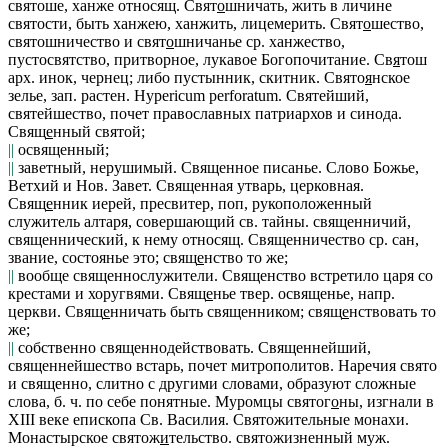
святоше, ханже относящ.
Свят
о
шничать
, жить в личине
святости, быть ханжею, ханжить, лицемерить.
Свят
о
шество,
святошничество
и
свят
о
шничанье
ср. ханжество,
пустосвятство, притворное, лукавое Богопочитание.
Св
я
тош
арх.
инок, чернец; либо пустынник, скитник.
Свято
я
нское
зелье, зап. растен. Hypericum perforatum.
Святейший,
святейшество,
почет православных патриархов и синода.
Свящ
е
нный
святой;
||
освященный;
||
заветный, нерушимый.
Священное писанье.
Слово Божье,
Ветхий и Нов. Завет.
Священная утварь,
церковная.
Свящ
е
нник
иерей, пресвитер, поп, рукоположенный
служитель алтаря, совершающий св. тайны.
священничий,
священнический
, к нему относящ.
Священничество
ср. сан,
звание, состоянье это;
свящ
е
нство
то же;
||
вообще священнослужители.
Священство встретило царя со
крестами и хоругвями
.
Свящ
е
нье
твер.
освященье, напр.
церкви.
Свящ
е
нничать
быть священником;
свящ
е
нствовать
то
же;
||
собственно священнодействовать.
Священнейший,
священнейшество
встарь, почет митрополитов. Наречия
свято
и
священно
, слитно с другими словами, образуют сложные
слова, б. ч. по себе понятные.
Муромцы святог
о
ны
, изгнали в
XIII веке епископа Св. Василия.
Святожительные
монахи.
Монастырское
святож
и
тельство
.
святожизненный
муж.