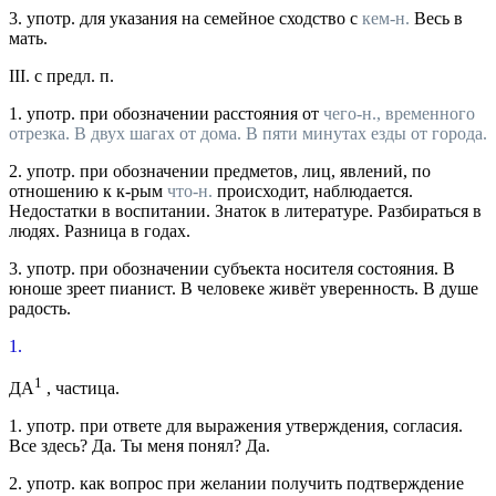
3.
употр.
для указания на семейное сходство с
кем-н.
Весь в
мать.
III.
с предл. п.
1.
употр.
при обозначении расстояния от
чего-н., временного
отрезка.
В двух шагах от дома. В пяти минутах езды от города.
2.
употр.
при обозначении предметов, лиц, явлений, по
отношению к к-рым
что-н.
происходит, наблюдается.
Недостатки в воспитании. Знаток в литературе. Разбираться в
людях. Разница в годах.
3.
употр.
при обозначении субъекта носителя состояния.
В
юноше зреет пианист. В человеке живёт уверенность. В душе
радость.
1.
1
ДА
, частица.
1.
употр.
при ответе для выражения утверждения, согласия.
Все здесь? Да. Ты меня понял? Да.
2.
употр.
как вопрос при желании получить подтверждение