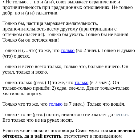
•
Не только…, но и (а и)
,
союз
выражает ограничение и
противительность при градационных отношениях.
Не только
добр, но и (а и) талантлив.
Только бы
,
частица
выражает желательность,
предпочтительность всему другому (при отрицании с
оттенком опасения).
Только бы уехать. Только бы не война!
Только бы он остался жив!
Только и (…что)
то же, что
только
(во 2
знач.
).
Только и думаю
(что) о детях.
Только и всего
всего только, только это, больше ничего.
Он
устал, только и всего.
Только-только
(
разг.
) 1) то же, что
только
(в 7
знач.
).
Он
только-только пришёл;
2) едва, еле-еле.
Денег только-только
хватило на дорогу.
Только что
то же, что
только
(в 7
знач.
).
Только что вошёл.
Только что не
(
разг.
) почти, немногого не хватает до
чего-н.
Его только что не на руках носят.
Если нужное слово из пословицы
Свят муж: только пеленой
обтереть, да в рай пустить.
отсутствует в приведённом