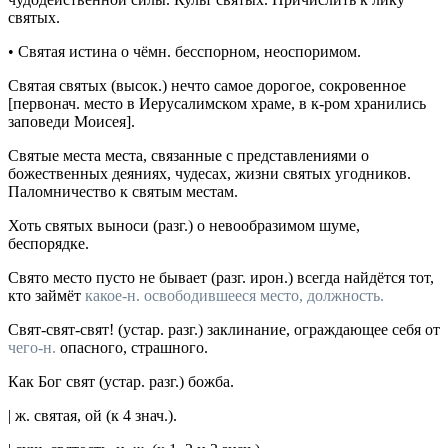
святых.
•
Святая истина
о чёмн. бесспорном, неоспоримом.
Святая святых
(
высок.
) нечто самое дорогое, сокровенное
[
первонач.
место в Иерусалимском храме, в к-ром хранились
заповеди Моисея].
Святые места
места, связанные с представлениями о
божественных деяниях, чудесах, жизни святых угодников.
Паломничество к святым местам.
Хоть святых выноси
(
разг.
) о невообразимом шуме,
беспорядке.
Свято место пусто не бывает
(
разг.
ирон.
) всегда найдётся тот,
кто займёт
какое-н. освободившееся место, должность.
Свят-свят-свят!
(
устар.
разг.
) заклинание, ограждающее себя от
чего-н.
опасного, страшного.
Как Бог свят
(
устар.
разг.
) божба.
|
ж.
святая
, ой (к 4
знач.
).