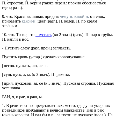
П. отросток. П. корни
(также
перен.
: прочно обосноваться
гден.;
разг.
).
9.
что.
Крася, вышивая, придать
чему-н.
какой-н.
оттенок,
прибавить
какой-н.
цвет (
разг.
).
П. колер. П. по краям
зелёным.
10.
что.
То же, что
впустить
(во 2
знач.
) (
разг.
).
П. пар в трубы.
П. капли в нос.
•
Пустить слезу
(
разг.
ирон.
) заплакать.
Пустить кровь
(
устар.
) сделать кровопускание.
|
несов.
пускать
, аю, аешь.
|
сущ.
пуск
, а,
м.
(к 3
знач.
).
П. ракеты.
|
прил.
пусковой
, ая, ое (к 3
знач.
).
Пусковая стройка. Пусковая
установка.
РАЙ
, я, о рае, в раю,
м.
1.
В религиозных представлениях: место, где души умерших
праведников пребывают в вечном блаженстве.
Как в раю
(очень хорошо).
И рад бы в р., да грехи не пускают
(
посл.
).
На