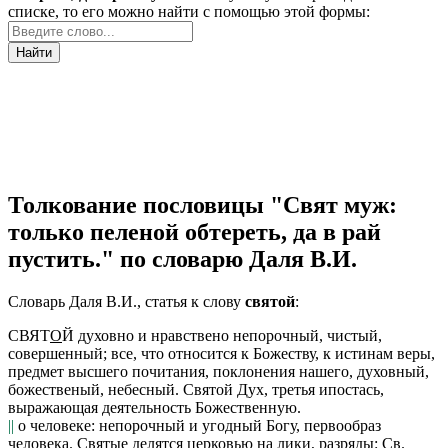
списке, то его можно найти с помощью этой формы:
Найти
Толкование пословицы "Свят муж:
только пеленой обтереть, да в рай
пустить." по словарю Даля В.И.
Словарь Даля В.И., статья к слову
святой
:
СВЯТ
О
Й
духовно и нравствено непорочный, чистый,
совершенный; все, что относится к Божеству, к истинам веры,
предмет высшего почитания, поклонения нашего, духовный,
божественый, небесный.
Святой Дух
, третья ипостась,
выражающая деятельность Божественную.
||
о человеке: непорочный и угодный Богу, первообраз
человека.
Святые
делятся церковью на
лики,
разряды:
Св.