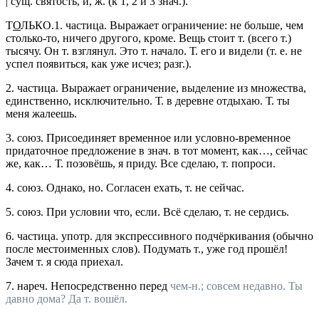
|
сущ.
святость
, и,
ж.
(к 1, 2 и 3
знач.
).
Т
О
ЛЬКО.
1.
частица.
Выражает ограничение: не больше, чем
столько-то, ничего другого, кроме.
Вещь стоит т. (всего т.)
тысячу. Он т. взглянул. Это т. начало. Т. его и видели
(т. е. не
успел появиться, как уже исчез;
разг.
).
2.
частица.
Выражает ограничение, выделение из множества,
единственно, исключительно.
Т. в деревне отдыхаю. Т. ты
меня жалеешь.
3.
союз.
Присоединяет временное или условно-временное
придаточное предложение в
знач.
в тот момент, как…, сейчас
же, как…
Т. позовёшь, я приду. Все сделаю, т. попроси.
4.
союз.
Однако, но.
Согласен ехать, т. не сейчас.
5.
союз.
При условии что, если.
Всё сделаю, т. не сердись.
6.
частица.
употр.
для экспрессивного подчёркивания (обычно
после местоименных слов).
Подумать т., уже год прошёл!
Зачем т. я сюда приехал.
7.
нареч.
Непосредственно перед
чем-н.; совсем недавно.
Ты
давно дома? Да т. вошёл.