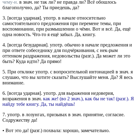
чему-н.
в
знач.
не так ли? не правда ли?
Всё обошлось
благополучно, да? Ты приедешь, да?
3.
[
всегда ударная
].
употр.
в начале относительно
самостоятельного предложения при перемене темы, при
воспоминании, при размышлении о чёмн.
Вот и всё. Да, ещё
одна новость. Что-то я ещё забыл. Да, книгу.
4.
[
всегда безударная
].
употр.
обычно в начале предложения и
при ответе собеседнику для подчёркивания, с нек-рым
оттенком раздражения, недовольства (
разг.
).
Да может ли это
быть? Куда идти? Да прямо!
5.
При отклике
употр.
с вопросительной интонацией в
знач.
я
слушаю, что вы хотите сказать?
Выслушайте меня. Да? Я весь
внимание.
6.
[
всегда ударная
].
употр.
для выражения недоверия,
возражения в
знач.
как же! (во 2
знач.
), как бы не так! (
разг.
).
Я
найду тебе книгу. Да, ты найдёшь!
7.
употр.
в лозунгах, призывах в
знач.
принятие, согласие.
Содружеству да!
•
Вот это да!
(
разг.
) похвала: хорошо, замечательно.