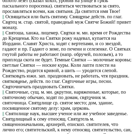
болото лезет
(сказал хохол, уронив на улице в грязь
пасхального поросенка).
святиться
чествоваться за свято,
прославляться всеми, как святыня.
Да святится имя Твое!
||
Освящаться или быть святиму.
Свящ
е
нье
действ. по глаг.
Св
я
тец
м. стар. святой, праведный муж
Святче Божий!
привет
монаху.
||
Святоша, ханжа, лицемер.
Св
я
тки
м. мн. время от Рождества
до Крещенья.
Кто на Святки рожу надевал, купается на
Иордани. Славят Христа, ходят с вертепами, и со звездой,
гадают
и пр.
Гадают о зиме, по печени и селезенке. О Святках
гнутой работы не работают
(напр. обручей, полозьев),
а то
приплода скота не будет. Темные Святки — молочные коровы;
светлые Святки — ноские куры. Коли лапти плести на
Рождество, родится кривой, а шить — уродится слепой.
Святков
а
ть
южн. зап.
праздновать, не работать, чтя праздник.
святков
а
нье,
действ. по глаг.
Св
я
точные
игры, песни.
Св
я
точничать
праздновать Святки.
||
Святочные, сущ.
м. мн.
о
крутни, наряженные, которые, по
святочному обычаю, ходят по домам,
св
я
т
о
чник
м.
святочница.
Свят
и
лище
ср. святое место; дом, здание,
посвященное святому делу: храм, церковь.
||
Святилище наук,
высшее ученое или же учебное заведенье.
Свят
и
лищный
к сему относящ.
Свят
и
тель
м.
священноначальник, архиерей, епископ.
святителев
, что
лично его;
святительский
, к нему относящ.
святительство
, сан,