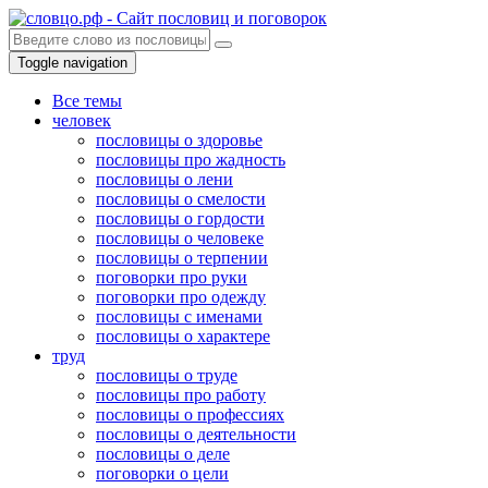
Toggle navigation
Все темы
человек
пословицы о здоровье
пословицы про жадность
пословицы о лени
пословицы о смелости
пословицы о гордости
пословицы о человеке
пословицы о терпении
поговорки про руки
поговорки про одежду
пословицы с именами
пословицы о характере
труд
пословицы о труде
пословицы про работу
пословицы о профессиях
пословицы о деятельности
пословицы о деле
поговорки о цели