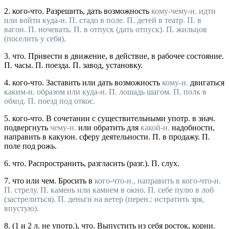
2.
кого-что.
Разрешить, дать возможность
кому-чему-н. идти
или войти куда-н.
П. стадо в поле. П. детей в театр. П. в
вагон. П. ночевать. П. в отпуск
(дать отпуск).
П. жильцов
(поселить у себя).
3.
что.
Привести в движение, в действие, в рабочее состояние.
П. часы. П. поезда. П. завод, установку.
4.
кого-что.
Заставить или дать возможность
кому-н.
двигаться
каким-н. образом или куда-н.
П. лошадь шагом. П. полк в
обход. П. поезд под откос.
5.
кого-что.
В сочетании с существительными
употр.
в
знач.
подвергнуть
чему-н.
или обратить для
какой-н.
надобности,
направить в какуюн. сферу деятельности.
П. в продажу. П.
поле под рожь.
6.
что.
Распространить, разгласить (
разг.
).
П. слух.
7.
что
или
чем.
Бросить в
кого-что-н., направить в
кого-что-н.
П. стрелу. П. камень
или
камнем в окно. П. себе пулю в лоб
(застрелиться).
П. деньги на ветер
(
перен.
: истратить зря,
впустую).
8.
(1 и 2 л. не
употр.
),
что.
Выпустить из себя росток, корни.