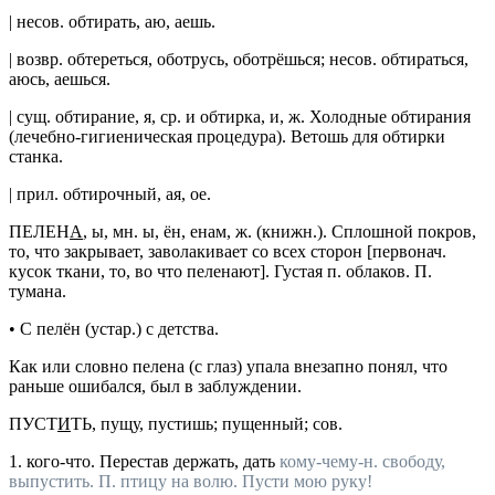
|
несов.
обтирать
, аю, аешь.
|
возвр.
обтереться
, оботрусь, оботрёшься;
несов.
обтираться
,
аюсь, аешься.
|
сущ.
обтирание
, я,
ср. и
обтирка
, и,
ж. Холодные обтирания
(лечебно-гигиеническая процедура).
Ветошь для обтирки
станка.
|
прил.
обтирочный
, ая, ое.
ПЕЛЕН
А
, ы,
мн.
ы, ён, енам,
ж.
(
книжн.
). Сплошной покров,
то, что закрывает, заволакивает со всех сторон [
первонач.
кусок ткани, то, во что пеленают].
Густая п. облаков. П.
тумана.
•
С пелён
(
устар.
) с детства.
Как
или
словно пелена (с глаз) упала
внезапно понял, что
раньше ошибался, был в заблуждении.
ПУСТ
И
ТЬ
, пущу, пустишь; пущенный;
сов.
1.
кого-что.
Перестав держать, дать
кому-чему-н. свободу,
выпустить.
П. птицу на волю. Пусти мою руку!