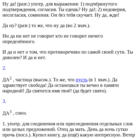
Ну да!
(
разг.
)
употр.
для выражения: 1) подчёркнутого
подтверждения, согласия.
Ты едешь? Ну да!;
2) недоверия,
несогласия, сомнения.
Он без тебя скучает. Ну да, жди!
Да ну?
(
разг.
) то же, что ну да (во 2
знач.
).
Ни да ни нет не говорит
кто
не говорит ничего
определённого.
И да и нет
о том, что противоречиво по самой своей сути.
Ты
доволен? И да и нет.
2.
2
ДА
, частица
(
высок.
). То же, что
пусть
(в 1
знач.
).
Да
здравствует свобода! Да останешься ты вечно в памяти
народной! Да святится имя твоё!
(да будет свято).
3.
3
ДА
, союз.
1.
употр.
для соединения или присоединения отдельных слов
или целых предложений.
Отец да мать. День да ночь сутки
прочь
(
посл.
).
Купил книгу, да (ещё) какую интересную. Ветер