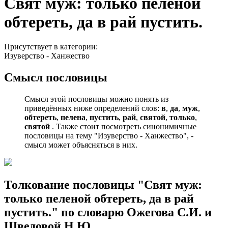
Свят муж: только пеленой
обтереть, да в рай пустить.
Присутствует в категории:
Изуверство - Ханжество
Смысл пословицы
Смысл этой пословицы можно понять из
приведённых ниже определений слов:
в
,
да
,
муж
,
обтереть
,
пелена
,
пустить
,
рай
,
святой
,
только
,
святой
. Также стоит посмотреть синонимичные
пословицы на тему "Изуверство - Ханжество", -
смысл может объясняться в них.
Толкование пословицы "Свят муж:
только пеленой обтереть, да в рай
пустить." по словарю Ожегова С.И. и
Шведовой Н.Ю.