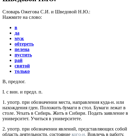
Словарь Ожегова С.И. и Шведовой Н.Ю.:
Нажмите на слово:
в
да
муж
обтереть
пелена
пустить
рай
святой
только
В
,
предлог.
I.
с вин.
и
предл. п.
1.
употр.
при обозначении места, направления куда-н. или
нахождения гден. Положить бумаги в стол. Бумаги лежат в
столе. Уехать в Сибирь. Жить в Сибири. Подать заявление в
университет. Учиться в университете.
2.
употр.
при обозначении явлений, представляющих собой
область деятельности, состояние
кого-н.
Вовлечь в работу.