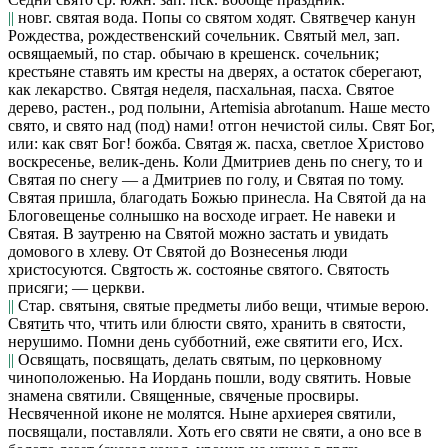
||
новг. святая вода.
Попы со святом ходят.
Святв
е
чер
канун
Рождества, рождественский сочельник.
Святый мел
, зап.
освящаемый, по стар. обычаю в крешенск. сочельник;
крестьяне ставять им кресты на дверях, а остаток сберегают,
как лекарство.
Свят
а
я неделя,
пасхальная, пасха.
Святое
дерево
, растен., род полыни, Artemisia abrotanum.
Наше место
свято, и свято над
(
под
)
нами!
отгон нечистой силы.
Свят Бог,
или:
как свят Бог!
божба.
Свят
а
я
ж. пасха, светлое Христово
воскресенье, велик-день.
Коли Дмитриев день по снегу, то и
Святая по снегу — а Дмитриев по голу, и Святая по тому.
Святая пришла, благодать Божью принесла. На Святой да на
Блоговещенье солнышко на восходе играет. Не навеки и
Святая. В заутреню на Святой можно застать и увидать
домового в хлеву. От Святой до Вознесенья люди
христосуются.
Св
я
тость
ж. состоянье святого.
Святость
присяги; — церкви.
||
Стар. святыня, святые предметы либо вещи, чтимые верою.
Свят
и
ть
что, чтить или блюсти свято, хранить в святости,
нерушимо.
Помни день субботний, еже святити его,
Исх.
||
Освящать, посвящать, делать святым, по церковному
чиноположенью.
На Иордань пошли, воду святить. Новые
знамена святили. Свящ
е
нные
,
свяч
е
ные
просвиры.
Несвяченной иконе не молятся. Ныне архиерея святили,
посвящали, поставляли.
Хоть его святи не святи, а оно все в