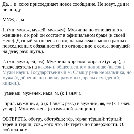
Да… и
,
союз
присоединяет новое сообщение.
Не зовут, да я и
не пойду.
МУЖ
, а,
м.
1.
(мн. мужья, мужей, мужьям). Мужчина по отношению к
женщине, с к-рой он состоит в официальном браке (к своей
жене).
Дачный м.
(
перен.
: о том, на ком лежит много разных
повседневных обязанностей по отношению к семье, живущей
на даче;
разг.
шутл.
).
2.
(мн. мужи, ей, ам). Мужчина в зрелом возрасте (
устар.
), а
также деятель на
каком-н. общественном поприще (
высок.
).
Мужи науки. Государственный м. Слышу речь не мальчика, но
мужа
(одобрение по поводу разумных, зрелых суждений;
книжн.
).
|
уменьш.
муженёк
, нька,
м.
(к 1
знач.
).
|
прил.
мужнин
, а, о (к 1
знач.
;
разг.
)
и
мужний
, яя, ее (к 1
знач.
;
устар.
).
Мужняя жена
(о замужней женщине).
ОБТЕР
Е
ТЬ
, оботру, оботрёшь; тёр, тёрла; тёрший; тёртый;
терев
и
тёрши;
сов., кого-что.
Вытереть по поверхности.
О.
лоб платком.