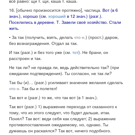
всё равно: щи т. щи, каша т. каша.
16.
[
обычно произносится протяжно
],
частица.
Вот (в 6
знач.
), хорошо (
см.
хороший
в 12
знач.
) (
разг.
).
Поселились в деревне. Т. Завели своё хозяйство. Стали
жить.
•
За так
(получить, взять, делать
что-н.
) (
прост.
) даром,
без вознаграждения.
Отдал за так.
И так
(
разг.
) и без того уже (
см.
тот
).
Не брани, он
расстроен и так.
Не так ли?
не правда ли, ведь действительно так? (при
ожидании подтверждения).
Ты согласен, не так ли?
Так бы (и)…
(
разг.
) усиливает значение желания сделать
что-н.
Так бы и полетел!
Так вот и
(
разг.
) то же, что так вот (в 1
знач.
).
Так вот
(
разг.
) 1) выражение перехода от сказанного к
тому, что из этого следует, что будет дальше, итак.
Понял? Так вот: веди себя как следует;
2) выражение
противопоставления ожидаемому, но, однако.
Ты
думаешь он раскаялся? Так вот, ничего подобного.