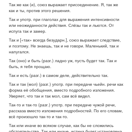
Так же как (и)
,
союз
выражает присоединение.
Я, так же
как и ты, против этого решения.
Так и
употр.
при глаголах для выражения интенсивности
или неожиданности действия.
Слёзы так и льются. От
испуга так и замер.
Так и
[
«так» всегда безударн.
],
союз
выражает следствие,
и поэтому.
Не знаешь, так и не говори. Маленький, так и
напугался.
Так (оно) и быть
(
разг.
) ладно уж, пусть будет так.
Так и
быть, я тебя прощаю.
Так и есть
(
разг.
) в самом деле, действительно так.
Так и так (мол)
(
разг.
)
употр.
при передаче чьейн. речи как
форма её обобщения, вместо подробного изложения.
Уверяет, что так и так мол, сам всё видел.
Так-то и так-то
(
разг.
)
употр.
при передаче чужой речи,
рассказа вместо изложения подробностей.
По его словам,
всё произошло так-то и так-то.
Так или иначе
во всяком случае, как бы не сложились
обстоятельства.
Так или иначе, истина будет установлена.