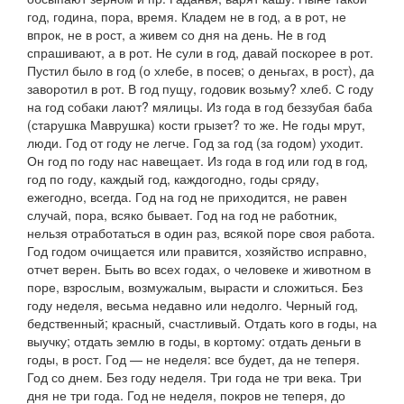
год,
година, пора, время.
Кладем не в год, а в рот
, не
впрок, не в рост, а живем со дня на день.
Не в год
спрашивают, а в рот
.
Не сули в год, давай поскорее в рот
.
Пустил было в год
(о хлебе,
в посев
; о деньгах,
в рост
),
да
заворотил в рот. В год пущу, годовик возьму?
хлеб.
С году
на год собаки лают?
мялицы.
Из года в год беззубая баба
(
старушка Маврушка
)
кости грызет?
то же.
Не годы мрут,
люди. Год от году не легче. Год за год
(
за годом
)
уходит.
Он год по году нас навещает. Из года в год
или
год в год,
год по году,
каждый год, каждогодно, годы сряду,
ежегодно, всегда.
Год на год не приходится,
не равен
случай, пора, всяко бывает.
Год на год не работник,
нельзя отработаться в один раз, всякой поре своя работа.
Год годом очищается
или
правится,
хозяйство исправно,
отчет верен.
Быть во всех годах
, о человеке и животном в
поре, взрослым, возмужалым, вырасти и сложиться.
Без
году неделя
, весьма недавно или недолго.
Черный год,
бедственный;
красный,
счастливый.
Отдать кого в годы
, на
выучку;
отдать землю в годы,
в кортому:
отдать деньги в
годы
, в рост.
Год — не неделя: все будет, да не теперя.
Год со днем. Без году неделя. Три года не три века. Три
дня не три года. Год не неделя, покров не теперя, до