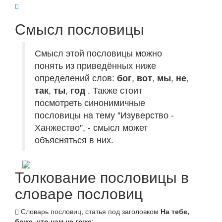
Смысл пословицы
Смысл этой пословицы можно
понять из приведённых ниже
определений слов:
бог
,
вот
,
мы
,
не
,
так
,
ты
,
год
. Также стоит
посмотреть синонимичные
пословицы на тему "Изуверство -
Ханжество", - смысл может
объясняться в них.
Толкование пословицы в
словаре пословиц
Словарь пословиц, статья под заголовком
На тебе,
боже, что нам не гоже
: