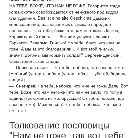
НА ТЕБЕ, БОЖЕ, ЧТО НАМ НЕ ГОЖЕ. Говорится тогда,
когда охотно освобождаются от ненужного под видом
благодеяния. Das ist eine alte Geschichte дамских
коловращений, разрешаемых в смысле народной
пословицы: <на тебе, боже, что нам не гоже». Лесков,
Карикатурный идеал. — Вот чем удружил, значит,
Горчаков! Завалью! Гнилью! На тебе, боже, что нам не
гоже! А мы за это благодарили!.. И вот этой гнилью,
значит, должны мы кормить солдат? Сергеев-Ценский,
Севастопольская страда.
— Первоначально — На тебе, небоже, что нам не гоже.
[Небогий (устар.), небога (устар., обл.) — убогий, бедняк,
нищий.]
— Снегирев: На тебе, небоже, что мне не гоже; Даль: Вот
тебе, Боже, что нам негоже (что нам не мило, то попу в
кадило) (искажена из малорусской: От тоби, небоже, що
нам не гоже); Михель-сон: На тебе небоже, что мне
не гоже.
Толкование пословицы
"Нам не гоже, так вот тебе,