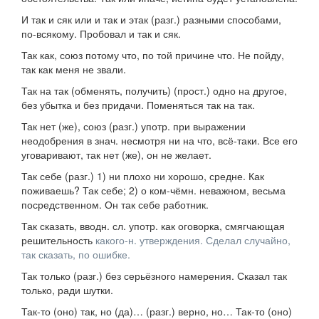
И так и сяк
или
и так и этак
(
разг.
) разными способами,
по-всякому.
Пробовал и так и сяк.
Так как
,
союз
потому что, по той причине что.
Не пойду,
так как меня не звали.
Так на так
(обменять, получить) (
прост.
) одно на другое,
без убытка и без придачи.
Поменяться так на так.
Так нет (же)
,
союз
(
разг.
)
употр.
при выражении
неодобрения в
знач.
несмотря ни на что, всё-таки.
Все его
уговаривают, так нет (же), он не желает.
Так себе
(
разг.
) 1) ни плохо ни хорошо, средне.
Как
поживаешь? Так себе;
2) о ком-чёмн. неважном, весьма
посредственном.
Он так себе работник.
Так сказать
,
вводн. сл.
употр.
как оговорка, смягчающая
решительность
какого-н. утверждения.
Сделал случайно,
так сказать, по ошибке.
Так только
(
разг.
) без серьёзного намерения.
Сказал так
только, ради шутки.
Так-то (оно) так, но (да)…
(
разг.
) верно, но…
Так-то (оно)