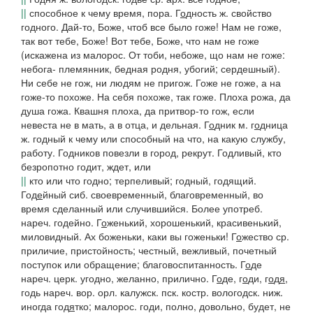
||
способное к чему время, пора.
Г
о
дность
ж. свойство
годного.
Дай-то, Боже, чтоб все было гоже! Нам не гоже,
так вот тебе, Боже! Вот тебе, Боже, что нам не гоже
(искажена из
малорос. От тоби, небоже, що нам не гоже:
небога- племянник, бедная родня, убогий; сердешный).
Ни себе не гож, ни людям не пригож. Гоже не гоже, а на
гоже-то похоже. На себя похоже, так гоже. Плоха рожа, да
душа гожа. Квашня плоха, да притвор-то гож
, если
невеста не в мать, а в отца, и дельная.
Г
о
дник
м.
г
о
дница
ж. годный к чему или способный на что, на какую службу,
работу.
Годников повезли в город,
рекрут.
Годливый,
кто
безропотно годит, ждет, или
||
кто или что годно; терпеливый; годный, годящий.
Год
е
йный
сиб.
своевременный, благовременный, во
время сделанный или случившийся. Более употреб.
нареч.
годейно
.
Г
о
женький
, хорошенький, красивенький,
миловидный.
Ах боженьки, каки вы гоженьки!
Г
о
жество
ср.
приличие, пристойность; честный, вежливый, почетный
поступок или обращение; благовоспитанность.
Г
о
де
нареч. церк. угодно, желанно, прилично.
Г
о
де, г
о
ди, г
о
д
я
,
годь
нареч.
вор. орл. калужск. пск. костр. вологодск. ниж.
иногда
год
я
тко
;
малорос. годи
, полно, довольно, будет, не