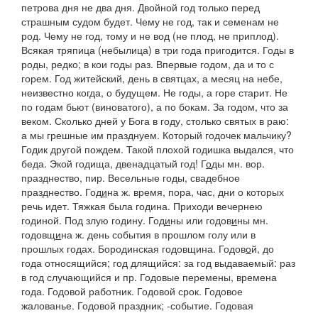
петрова дня не два дня. Двойной год только перед
страшным судом будет. Чему не год, так и семенам не
род. Чему не год, тому и не вод
(
не плод, не приплод).
Всякая тряпица
(
небылица
)
в три года пригодится. Годы в
роды
, редко;
в кои годы раз
.
Впервые годом, да и то с
горем. Год житейский, день в святцах, а месяц на небе,
неизвестно когда, о будущем.
Не годы, а горе старит. Не
по годам бьют
(
виноватого), а по бокам. За годом, что за
веком. Сколько дней у Бога в году, столько святых в раю:
а мы грешные им празднуем. Который годочек мальчику?
Годик другой пождем. Такой плохой годишка выдался, что
беда. Экой годища, двенадцатый год!
Г
о
ды
мн.
вор.
празднество, пир.
Весельные годы,
свадебное
празднество.
Год
и
на
ж. время, пора, час, дни о которых
речь идет.
Тяжкая была година. Приходи вечернею
годиной. Под злую годину.
Год
и
ны
или
годов
и
ны
мн.
годовщ
и
на
ж. день события в прошлом голу или в
прошлых годах.
Бородинская годовщина.
Годов
о
й
, до
года относящийся; год длящийся: за год выдаваемый: раз
в год случающийся и пр.
Годовые перемены,
времена
года.
Годовой работник. Годовой срок. Годовое
жалованье. Годовой праздник; -событие
.
Годовая