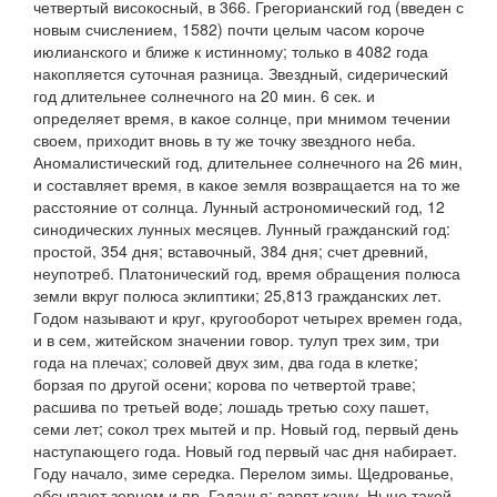
четвертый
високосный,
в 366.
Грегорианский
год (введен с
новым счислением, 1582) почти целым часом короче
июлианского и ближе к истинному; только в 4082 года
накопляется суточная разница.
Звездный, сидерический
год
длительнее солнечного на 20 мин. 6 сек. и
определяет время, в какое солнце, при мнимом течении
своем, приходит вновь в ту же точку звездного неба.
Аномалистический год
, длительнее солнечного на 26 мин,
и составляет время, в какое земля возвращается на то же
расстояние от солнца.
Лунный астрономический год
, 12
синодических лунных месяцев.
Лунный гражданский год:
простой,
354 дня;
вставочный,
384 дня; счет древний,
неупотреб.
Платонический год
, время обращения полюса
земли вкруг полюса эклиптики; 25,813 гражданских лет.
Годом
называют и круг, кругооборот четырех времен года,
и в сем, житейском значении говор.
тулуп трех зим
, три
года на плечах;
соловей двух зим
, два года в клетке;
борзая по другой осени
;
корова по четвертой траве;
расшива по третьей воде
;
лошадь третью соху пашет,
семи лет;
сокол трех мытей
и пр.
Новый год
, первый день
наступающего года.
Новый год первый час дня набирает.
Году начало, зиме середка. Перелом зимы. Щедрованье,
обсыпают зерном
и пр.
Гаданья
;
варят кашу. Ныне такой