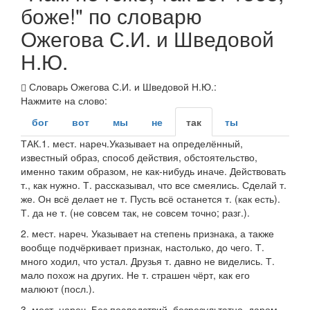
боже!" по словарю
Ожегова С.И. и Шведовой
Н.Ю.
Словарь Ожегова С.И. и Шведовой Н.Ю.:
Нажмите на слово:
бог
вот
мы
не
так
ты
ТАК.
1.
мест. нареч.
Указывает на определённый,
известный образ, способ действия, обстоятельство,
именно таким образом, не как-нибудь иначе.
Действовать
т., как нужно. Т. рассказывал, что все смеялись. Сделай т.
же. Он всё делает не т. Пусть всё останется т.
(как есть).
Т. да не т.
(не совсем так, не совсем точно;
разг.
).
2.
мест. нареч.
Указывает на степень признака, а также
вообще подчёркивает признак, настолько, до чего.
Т.
много ходил, что устал. Друзья т. давно не виделись. Т.
мало похож на других. Не т. страшен чёрт, как его
малюют
(
посл.
).
3.
мест. нареч.
Без последствий, безрезультатно, даром