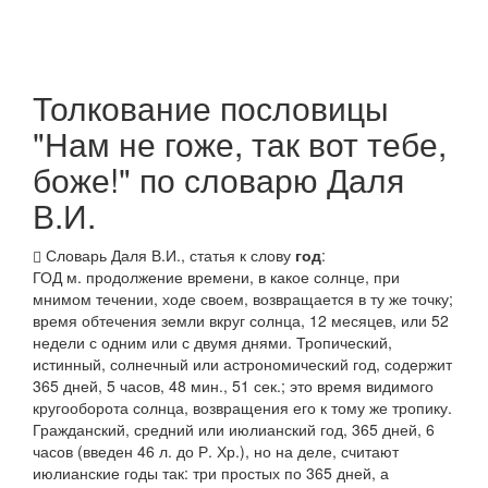
Толкование пословицы
"Нам не гоже, так вот тебе,
боже!" по словарю Даля
В.И.
Словарь Даля В.И., статья к слову
год
:
ГОД
м. продолжение времени, в какое солнце, при
мнимом течении, ходе своем, возвращается в ту же точку;
время обтечения земли вкруг солнца, 12 месяцев, или 52
недели с одним или с двумя днями.
Тропический
,
истинный, солнечный
или
астрономический год
, содержит
365 дней, 5 часов, 48 мин., 51 сек.; это время видимого
кругооборота солнца, возвращения его к тому же тропику.
Гражданский
,
средний
или
июлианский год
, 365 дней, 6
часов (введен 46 л. до Р. Хр.), но на деле, считают
июлианские годы так: три
простых
по 365 дней, а