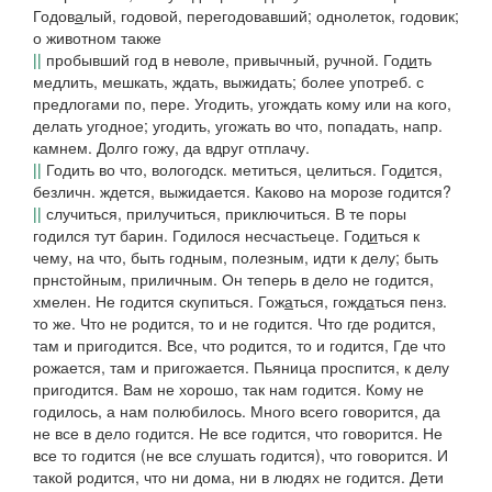
Годов
а
лый
, годовой, перегодовавший; однолеток, годовик;
о животном также
||
пробывший год в неволе, привычный, ручной.
Год
и
ть
медлить, мешкать, ждать, выжидать; более употреб. с
предлогами
по
,
пере
.
Угодить, угождать
кому или на кого,
делать угодное;
угодить, угожать
во что, попадать, напр.
камнем. Долго гожу, да вдруг отплачу.
||
Годить
во что,
вологодск.
метиться, целиться.
Год
и
тся
,
безличн. ждется, выжидается.
Каково на морозе годится?
||
случиться, прилучиться, приключиться.
В те поры
годился тут барин. Годилося несчастьеце.
Год
и
ться
к
чему, на что, быть годным, полезным, идти к делу; быть
прнстойным, приличным.
Он теперь в дело не годится,
хмелен.
Не годится скупиться.
Гож
а
ться, гожд
а
ться
пенз.
то же.
Что не родится, то и не годится. Что где родится,
там и пригодится. Все, что родится, то и годится, Где что
рожается, там и пригожается
.
Пьяница проспится, к делу
пригодится. Вам не хорошо, так нам годится. Кому не
годилось, а нам полюбилось. Много всего говорится, да
не все в дело годится. Не все годится, что говорится. Не
все то годится
(
не все слушать годится), что говорится. И
такой родится, что ни дома, ни в людях не годится. Дети