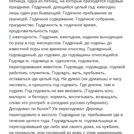
пятница,
одна из пятниц, на которые приходятся годовые
праздники.
Год
и
чный
, длящийся целый год: ежегодно
лишь один раз бывающий.
Годичное пребывание за
границей. Годичное содержание. Годичное собрание
,
празднество.
Год
и
чность
ж. годичное время,
продолжительность года;
||
ежегодность.
Год
и
чник
, ежегодник, издание выходящее
по разу в год; месяцеслов.
Год
и
нный
, до годины, до
известной поры или времени относящ.
Годов
и
нный,
годовщ
и
нный
, до годовин, до годовщины относящийся.
Годов
и
к
м.
годовица
ж. однолеток, годовалое,
перегодовавшее животное.
Годовщ
и
к, годовщ
и
ца
, годовой
работник, служитель.
Годов
а
ть
, жить, пребывать,
оставаться где целый год.
Не думал
(
не думаешь
)
и часу
часовать, а пришлось год годовать. Где днюем, там и
годуем. Год годовать не век вековать.
(
Годовать
кого,
малорос.
и
белорус.
кормить, воспитывать, возращать;
слово это употреб. в соседних русских губерниях).
Догодовал ли бычок? Уж перегодовал. Деревцо
перегодовало и засохло.
Годов
а
нье
ср. пребывание где в
течение целого года.
Годов
а
льщик
м.
годовальщица
ж.
перегодовавший где-либо вне своего дома, на чужбине,
на промысле, или уходящий из дому с этим намереньем.