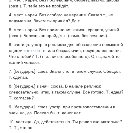
(
разг.
).
Т. тебе это не пройдёт.
4.
мест. нареч.
Без особого намерения.
Сказал т., не
подумавши. Зачем ты пришёл? Да т.
5.
мест. нареч.
Без применения какихн. средств, усилий
(
разг.
).
Болезнь не пройдёт т.
(сама, без лечения).
6.
частица.
употр.
в репликах для обозначения невысокой
оценки
кого-чего-н.
или безразличия, несущественности.
Что с тобой? Т.
(т. е. ничего особенного).
Он т., какой-то
жалкий человек.
7.
[
безударн.
],
союз.
Значит, то, в таком случае.
Обещал,
т. сделай.
8.
[
безударн.
]
в знач. союза.
В начале реплики:
следовательно, итак, в таком случае.
Всё готово. Т. едем?
Т. согласен?
9.
[
безударн.
],
союз.
употр.
при противопоставлении в
знач.
но, да.
Поехал бы, т. денег нет.
10.
частица.
Да, действительно.
Ты решил окончательно?
Т. Т., это он.