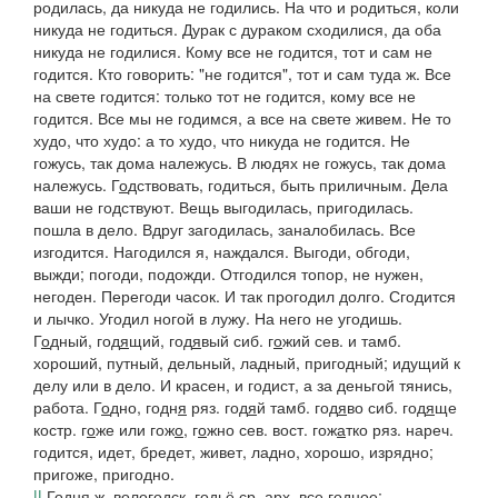
родилась, да никуда не годились. На что и родиться, коли
никуда не годиться. Дурак с дураком сходилися, да оба
никуда не годилися. Кому все не годится, тот и сам не
годится. Кто говорить: "не годится", тот и сам туда
ж.
Все
на
свете
годится: только тот не годится, кому все не
годится. Все мы не годимся, а все на свете живем
.
Не то
худо, что худо: а то худо, что никуда не годится. Не
гожусь, так дома належусь. В людях не гожусь, так дома
належусь.
Г
о
дствовать
, годиться, быть приличным.
Дела
ваши не годствуют
.
Вещь выгодилась, пригодилась.
пошла в дело.
Вдруг загодилась,
заналобилась.
Все
изгодится. Нагодился я,
наждался.
Выгоди, обгоди,
выжди;
погоди,
подожди.
Отгодился топор,
не нужен,
негоден.
Перегоди часок. И так прогодил долго. Сгодится
и лычко. Угодил ногой в лужу. На него не угодишь.
Г
о
дный, год
я
щий, год
я
вый
сиб.
г
о
жий
сев. и тамб.
хороший, путный, дельный, ладный, пригодный; идущий к
делу или в дело.
И красен, и годист, а за деньгой тянись,
работа.
Г
о
дно, годн
я
ряз.
год
я
й
тамб.
год
я
во
сиб.
год
я
ще
костр.
г
о
же
или
гож
о
,
г
о
жно
сев. вост.
гож
а
тко
ряз.
нареч.
годится, идет, бредет, живет, ладно, хорошо, изрядно;
пригоже, пригодно.
||
Годня
ж.
вологодск.
годьё
ср.
арх.
все годное;