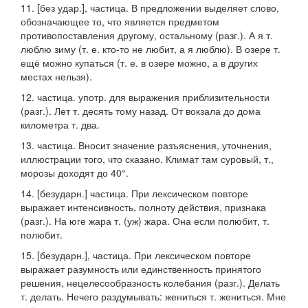
11.
[
без удар.
],
частица.
В предложении выделяет слово,
обозначающее то, что является предметом
противопоставления другому, остальному (
разг.
).
А я т.
люблю зиму
(т. е. кто-то не любит, а я люблю).
В озере т.
ещё можно купаться
(т. е. в озере можно, а в других
местах нельзя).
12.
частица.
употр.
для выражения приблизительности
(
разг.
).
Лет т. десять тому назад. От вокзала до дома
километра т. два.
13.
частица.
Вносит значение разъяснения, уточнения,
иллюстрации того, что сказано.
Климат там суровый, т.,
морозы доходят до 40°.
14.
[
безударн.
]
частица.
При лексическом повторе
выражает интенсивность, полноту действия, признака
(
разг.
).
На юге жара т. (уж) жара. Она если полюбит, т.
полюбит.
15.
[
безударн.
],
частица.
При лексическом повторе
выражает разумность или единственность принятого
решения, нецелесообразность колебания (
разг.
).
Делать
т. делать. Нечего раздумывать: жениться т. жениться. Мне