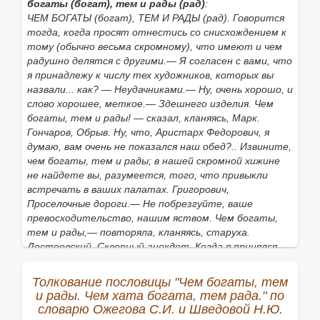
И различные заряды.
богаты (богат), тем и рады (рад)
:
Кн. П.А. Вяземский. Современные заметки (1854 г.).
ЧЕМ БОГАТЫ (богат), ТЕМ И РАДЫ (рад). Говорится
Ср. С древней масленицы (весеннего праздника
тогда, когда просят отнестись со снисхождением к
солнца) начиналось празднование Радуницы (рад -
тому (обычно весьма скромному), что имеют и чем
свет - radius, луч) - угощали покойников (весенние
радушно делятся с другими.— Я согласен с вами, что
поминки) приговаривая: чем хата богата, тем и
я принадлежу к числу тех художников, которых вы
рада.
назвали... как? — Неудачниками.— Ну, очень хорошо, и
С. Соловьев. Нравы славян (языческ.).
слово хорошее, меткое.— Здешнего изделия. Чем
богаты, тем и рады! — сказал, кланяясь, Марк.
Гончаров, Обрыв. Ну, что, Аристарх Федорович, я
думаю, вам очень не показался наш обед?.. Извините,
чем богаты, тем и рады; в нашей скромной хижине
не найдете вы, разумеется, того, что привыкли
встречать в ваших палатах. Григорович,
Проселочные дороги.— Не побрезгуйте, ваше
превосходительство, нашим яством. Чем богаты,
тем и рады,— повторяла, кланяясь, старуха.
Достоевский, Скверный анекдот. Когда я принялся
благодарить за этот ужин, раскольница опустила
глаза и скромно сказала: — Не обессудь, родимый.
Толкование пословицы "Чем богаты, тем
Чем богаты, тем и рады,— не взыщи с нас. Мамин-
и рады. Чем хата богата, тем рада." по
Сибиряк, В горах. Корнев, как знал, объяснял и
словарю Ожегова С.И. и Шведовой Н.Ю.
смущенно кончил: — Я, собственно, впрочем, не