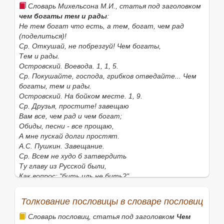
Словарь Михельсона М.И., статья под заголовком
чем богаты тем и рады
:
Не тем богат что есть, а тем, богат, чем рад
(поделиться)!
Ср. Откушай, не побрезгуй! Чем богаты,
Тем и рады.
Островский. Воевода. 1, 1, 5.
Ср. Покушайте, господа, грибков отведайте... Чем
богаты, тем и рады.
Островский. На бойком месте. 1, 9.
Ср. Друзья, простите! завещаю
Вам все, чем рад и чем богат;
Обиды, песни - все прощаю,
А мне пускай долги простят.
А.С. Пушкин. Завещание.
Ср. Всем не худо б затвердить
Ту главу из Русской были,
Как вопрос: "бить иль не бить?"
Мы по-своему решили...
Как подкладывали в печь,
Толкование пословицы в словаре пословиц
Чем богаты, тем и рады -
Дров ли мало, так картечь
Словарь пословиц, статья под заголовком
Чем