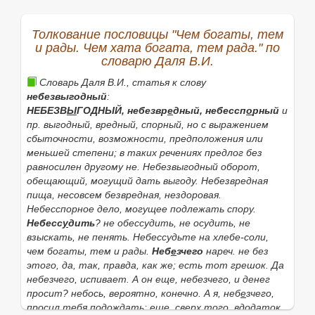
Снегирев: Чем богат, тем и рад; Даль: Чем
этой формы:
богаты, тем и рады; Рыбникова: Ч е м богаты,
Толкование пословицы "Чем богаты, тем
тем и рады.
и рады. Чем хата богата, тем рада." по
Найти
словарю Даля В.И.
Словарь Даля В.И., статья к слову
небезвыгодный
:
НЕБЕЗВ
Ы
ГОДНЫЙ,
небезвр
е
дный, небессп
о
рный
и
пр. выгодный, вредный, спорный, но с выражением
сбыточности, возможности, предположения или
меньшей степени; в таких речениях предлог
без
равносилен другому
не
.
Небезвыгодный оборот
,
обещающий, могущий дать выгоду.
Небезвредная
пища
, несовсем безвредная, нездоровая.
Небесспорное дело
, могущее подлежать спору.
Небесс
у
дить
? не обессудить, не осудить, не
взыскать, не пенять.
Небессудьте на хлебе-соли,
чем богаты, тем и рады.
Неб
е
зчего
нареч. не без
этого, да, так, правда, как же; есть тот грешок.
Да
небезчего, испивает. А он еще, небезчего, и денег
просит?
небось, вероятно, конечно.
А я, неб
е
зчего,
просил тебя подождать;
еще, сверх того, вдодаток.