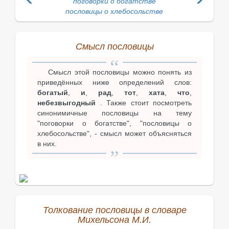
поговорки о богатстве
пословицы о хлебосольстве
Смысл пословицы
Смысл этой пословицы можно понять из
приведённых ниже определений слов:
богатый
,
и
,
рад
,
тот
,
хата
,
что
,
небезвыгодный
. Также стоит посмотреть
синонимичные пословицы на тему
"поговорки о богатстве", "пословицы о
хлебосольстве", - смысл может объясняться
в них.
Толкование пословицы в словаре
Михельсона М.И.