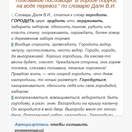
Толкование пословицы "В городе порука,
на воде перевоз." по словарю Даля В.И.
Словарь Даля В.И., статья к слову
городить
:
ГОРОД
И
ТЬ
церк.
гр
а
дить
что,
гор
а
живать
,
забирать забором, обносить тыном, рубить или
класть стену; огораживать, ограждать, более говор.
о деревянном заборе торчмя.
||
Вообще строить, громоздить.
Городить вздор,
чепуху,
пустословить, нести вздор.
Городи, городи,
да выгораживай. Хорошо городишь, да какова-то
весна будет
, снесет.
Чужедальня сторона, она горем
посеяна, слезами поливана, печалью горожена!
Правдою жить — что огород городить: что днем
нагородишь, то ночью размечут.
Город
и
ться
,
загораживаться, обносить себя или свое городьбой,
забором;
||
взгораживаться, взмащиваться, взбираться; быть
городиму, в разн. знач.
Взгородили на крышу каланчу.
Он вгородился в мой двор. Выгороди меня от этого
дела. Догораживай забор, загородись. Загородили
чушь. Изгородили все поле. Нагородили конурок.
Авторизуйтесь
чтобы оставить
Надгородить забор,
поднять.
Огради меня от обид.
комментарий