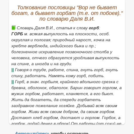
Толкование пословицы "Вор не бывает
богат, а бывает горбат (т.е. от побоев)."
по словарю Даля В.И.
Словарь Даля В.И., статья к слову
горб
:
ГОРБ
м. всякая выпуклость на плоскости, особ.
округлая и пологая; природный нарост, кочка на
хребте верблюда, индийского быка и пр.;
болезненное искривление позвоночного столба у
человека, отчего образуется уродливая выпуклость
на спине, а иногда и на груди.
||
Говоря о труде, работе, спина,
гнуть горб,
гнуть
спину, работать.
Намять кому горб,
побить.
||
Горб,
в знач. горбыля, крайнего вдольного срезка с
бревна, оболонок, обаполок.
Барин говорит горлом, а
мужик горбом,
работает, кланяется, а его бьют.
Жить да богатеть, да спереди горбатеть
заздравное пожелание хозяйке.
Добывай всяк своим
горбом. Живи всяк своим добром, да своим горбом.
Достают хлеб горбом, достают и горлом. Горбок, а
горбок, подай денег в оброк! От работы
(
от сохи
)
не
будешь богат, а будешь горбат. Мужик не живет
Авторизуйтесь
чтобы оставить