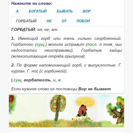
Нажмите на слово:
А
БОГАТЫЙ
БЫВАТЬ
ВОР
ГОРБАТЫЙ
НЕ
ОТ
ПОБОИ
ГОРБ
А
ТЫЙ
, ая, ое; ат.
1.
Имеющий горб или очень сильно сгорбленный.
Горбатого
(
сущ.
)
могила исправит
(
посл.
о том, чьи
недостатки неисправимы).
Горбатые зайцы
(млекопитающие отряда грызунов).
2.
По форме напоминающий горб, с выпуклостью.
Г.
курган. Г. нос
(с горбинкой).
|
сущ.
горбатость
, и,
ж.
Если нужное слово из пословицы
Вор не бывает
богат, а бывает горбат (т.е. от побоев).
отсутствует в приведённом списке, то его можно
найти с помощью этой формы:
Найти