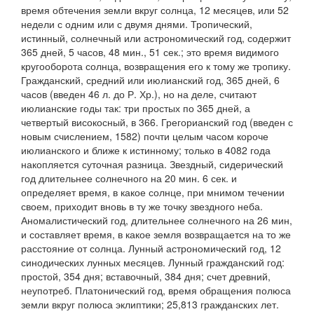
время обтечения земли вкруг солнца, 12 месяцев, или 52
недели с одним или с двумя днями.
Тропический
,
истинный, солнечный
или
астрономический год
, содержит
365 дней, 5 часов, 48 мин., 51 сек.; это время видимого
кругооборота солнца, возвращения его к тому же тропику.
Гражданский
,
средний
или
июлианский год
, 365 дней, 6
часов (введен 46 л. до Р. Хр.), но на деле, считают
июлианские годы так: три
простых
по 365 дней, а
четвертый
високосный,
в 366.
Грегорианский
год (введен с
новым счислением, 1582) почти целым часом короче
июлианского и ближе к истинному; только в 4082 года
накопляется суточная разница.
Звездный, сидерический
год
длительнее солнечного на 20 мин. 6 сек. и
определяет время, в какое солнце, при мнимом течении
своем, приходит вновь в ту же точку звездного неба.
Аномалистический год
, длительнее солнечного на 26 мин,
и составляет время, в какое земля возвращается на то же
расстояние от солнца.
Лунный астрономический год
, 12
синодических лунных месяцев.
Лунный гражданский год:
простой,
354 дня;
вставочный,
384 дня; счет древний,
неупотреб.
Платонический год
, время обращения полюса
земли вкруг полюса эклиптики; 25,813 гражданских лет.