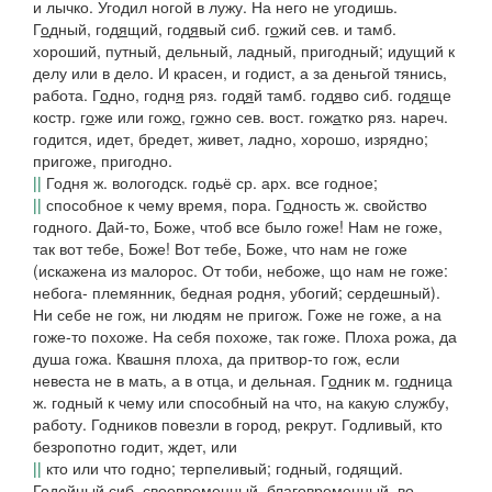
и лычко. Угодил ногой в лужу. На него не угодишь.
Г
о
дный, год
я
щий, год
я
вый
сиб.
г
о
жий
сев. и тамб.
хороший, путный, дельный, ладный, пригодный; идущий к
делу или в дело.
И красен, и годист, а за деньгой тянись,
работа.
Г
о
дно, годн
я
ряз.
год
я
й
тамб.
год
я
во
сиб.
год
я
ще
костр.
г
о
же
или
гож
о
,
г
о
жно
сев. вост.
гож
а
тко
ряз.
нареч.
годится, идет, бредет, живет, ладно, хорошо, изрядно;
пригоже, пригодно.
||
Годня
ж.
вологодск.
годьё
ср.
арх.
все годное;
||
способное к чему время, пора.
Г
о
дность
ж. свойство
годного.
Дай-то, Боже, чтоб все было гоже! Нам не гоже,
так вот тебе, Боже! Вот тебе, Боже, что нам не гоже
(искажена из
малорос. От тоби, небоже, що нам не гоже:
небога- племянник, бедная родня, убогий; сердешный).
Ни себе не гож, ни людям не пригож. Гоже не гоже, а на
гоже-то похоже. На себя похоже, так гоже. Плоха рожа, да
душа гожа. Квашня плоха, да притвор-то гож
, если
невеста не в мать, а в отца, и дельная.
Г
о
дник
м.
г
о
дница
ж. годный к чему или способный на что, на какую службу,
работу.
Годников повезли в город,
рекрут.
Годливый,
кто
безропотно годит, ждет, или
||
кто или что годно; терпеливый; годный, годящий.
Год
е
йный
сиб.
своевременный, благовременный, во