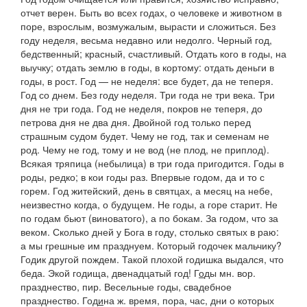
отчет верен.
Быть во всех годах
, о человеке и животном в
поре, взрослым, возмужалым, вырасти и сложиться.
Без
году неделя
, весьма недавно или недолго.
Черный год,
бедственный;
красный,
счастливый.
Отдать кого в годы
, на
выучку;
отдать землю в годы,
в кортому:
отдать деньги в
годы
, в рост.
Год — не неделя: все будет, да не теперя.
Год со днем. Без году неделя. Три года не три века. Три
дня не три года. Год не неделя, покров не теперя, до
петрова дня не два дня. Двойной год только перед
страшным судом будет. Чему не год, так и семенам не
род. Чему не год, тому и не вод
(
не плод, не приплод).
Всякая тряпица
(
небылица
)
в три года пригодится. Годы в
роды
, редко;
в кои годы раз
.
Впервые годом, да и то с
горем. Год житейский, день в святцах, а месяц на небе,
неизвестно когда, о будущем.
Не годы, а горе старит. Не
по годам бьют
(
виноватого), а по бокам. За годом, что за
веком. Сколько дней у Бога в году, столько святых в раю:
а мы грешные им празднуем. Который годочек мальчику?
Годик другой пождем. Такой плохой годишка выдался, что
беда. Экой годища, двенадцатый год!
Г
о
ды
мн.
вор.
празднество, пир.
Весельные годы,
свадебное
празднество.
Год
и
на
ж. время, пора, час, дни о которых