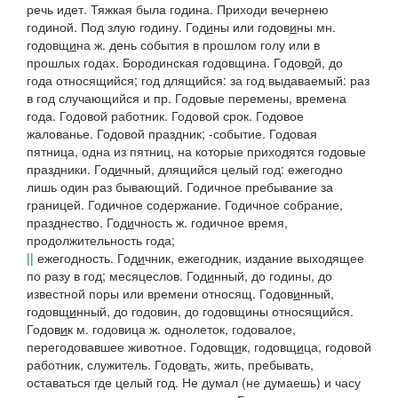
речь идет.
Тяжкая была година. Приходи вечернею
годиной. Под злую годину.
Год
и
ны
или
годов
и
ны
мн.
годовщ
и
на
ж. день события в прошлом голу или в
прошлых годах.
Бородинская годовщина.
Годов
о
й
, до
года относящийся; год длящийся: за год выдаваемый: раз
в год случающийся и пр.
Годовые перемены,
времена
года.
Годовой работник. Годовой срок. Годовое
жалованье. Годовой праздник; -событие
.
Годовая
пятница,
одна из пятниц, на которые приходятся годовые
праздники.
Год
и
чный
, длящийся целый год: ежегодно
лишь один раз бывающий.
Годичное пребывание за
границей. Годичное содержание. Годичное собрание
,
празднество.
Год
и
чность
ж. годичное время,
продолжительность года;
||
ежегодность.
Год
и
чник
, ежегодник, издание выходящее
по разу в год; месяцеслов.
Год
и
нный
, до годины, до
известной поры или времени относящ.
Годов
и
нный,
годовщ
и
нный
, до годовин, до годовщины относящийся.
Годов
и
к
м.
годовица
ж. однолеток, годовалое,
перегодовавшее животное.
Годовщ
и
к, годовщ
и
ца
, годовой
работник, служитель.
Годов
а
ть
, жить, пребывать,
оставаться где целый год.
Не думал
(
не думаешь
)
и часу