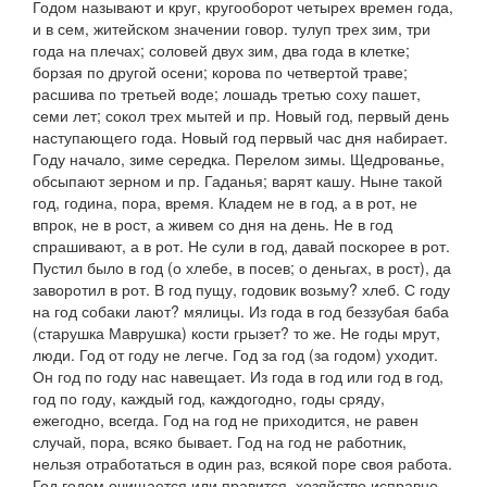
Годом
называют и круг, кругооборот четырех времен года,
и в сем, житейском значении говор.
тулуп трех зим
, три
года на плечах;
соловей двух зим
, два года в клетке;
борзая по другой осени
;
корова по четвертой траве;
расшива по третьей воде
;
лошадь третью соху пашет,
семи лет;
сокол трех мытей
и пр.
Новый год
, первый день
наступающего года.
Новый год первый час дня набирает.
Году начало, зиме середка. Перелом зимы. Щедрованье,
обсыпают зерном
и пр.
Гаданья
;
варят кашу. Ныне такой
год,
година, пора, время.
Кладем не в год, а в рот
, не
впрок, не в рост, а живем со дня на день.
Не в год
спрашивают, а в рот
.
Не сули в год, давай поскорее в рот
.
Пустил было в год
(о хлебе,
в посев
; о деньгах,
в рост
),
да
заворотил в рот. В год пущу, годовик возьму?
хлеб.
С году
на год собаки лают?
мялицы.
Из года в год беззубая баба
(
старушка Маврушка
)
кости грызет?
то же.
Не годы мрут,
люди. Год от году не легче. Год за год
(
за годом
)
уходит.
Он год по году нас навещает. Из года в год
или
год в год,
год по году,
каждый год, каждогодно, годы сряду,
ежегодно, всегда.
Год на год не приходится,
не равен
случай, пора, всяко бывает.
Год на год не работник,
нельзя отработаться в один раз, всякой поре своя работа.
Год годом очищается
или
правится,
хозяйство исправно,