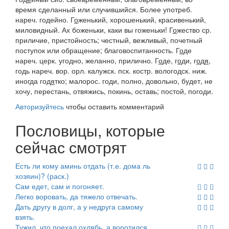
время сделанный или случившийся. Более употреб.
нареч.
годейно
.
Г
о
женький
, хорошенький, красивенький,
миловидный.
Ах боженьки, каки вы гоженьки!
Г
о
жество
ср.
приличие, пристойность; честный, вежливый, почетный
поступок или обращение; благовоспитанность.
Г
о
де
нареч. церк. угодно, желанно, прилично.
Г
о
де, г
о
ди, г
о
д
я
,
годь
нареч.
вор. орл. калужск. пск. костр. вологодск. ниж.
иногда
год
я
тко
;
малорос. годи
, полно, довольно, будет, не
хочу, перестань, отвяжись, покинь, оставь; постой, погоди.
Авторизуйтесь
чтобы оставить комментарий
Пословицы, которые
сейчас смотрят
Есть ли кому аминь отдать (т.е. дома ль
хозяин)? (раск.)
Сам едет, сам и погоняет.
Легко воровать, да тяжело отвечать.
Дать другу в долг, а у недруга самому
взять.
Тужил, что поехал охлябь, а воротился