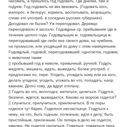
часовать, а пришлось год годовать. Где днюем, там и
годуем. Год годовать не век вековать.
(
Годовать
кого,
малорос.
и
белорус.
кормить, воспитывать, возращать;
слово это употреб. в соседних русских губерниях).
Догодовал ли бычок? Уж перегодовал. Деревцо
перегодовало и засохло.
Годов
а
нье
ср. пребывание где в
течение целого года.
Годов
а
льщик
м.
годовальщица
ж.
перегодовавший где-либо вне своего дома, на чужбине,
на промысле, или уходящий из дому с этим намереньем.
Годов
а
лый
, годовой, перегодовавший; однолеток, годовик;
о животном также
||
пробывший год в неволе, привычный, ручной.
Год
и
ть
медлить, мешкать, ждать, выжидать; более употреб. с
предлогами
по
,
пере
.
Угодить, угождать
кому или на кого,
делать угодное;
угодить, угожать
во что, попадать, напр.
камнем. Долго гожу, да вдруг отплачу.
||
Годить
во что,
вологодск.
метиться, целиться.
Год
и
тся
,
безличн. ждется, выжидается.
Каково на морозе годится?
||
случиться, прилучиться, приключиться.
В те поры
годился тут барин. Годилося несчастьеце.
Год
и
ться
к
чему, на что, быть годным, полезным, идти к делу; быть
прнстойным, приличным.
Он теперь в дело не годится,
хмелен.
Не годится скупиться.
Гож
а
ться, гожд
а
ться
пенз.