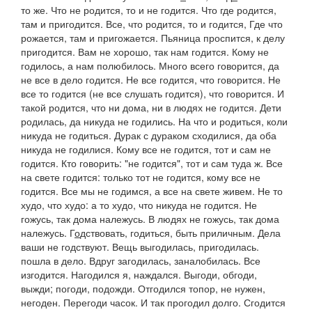
то же.
Что не родится, то и не годится. Что где родится,
там и пригодится. Все, что родится, то и годится, Где что
рожается, там и пригожается
.
Пьяница проспится, к делу
пригодится. Вам не хорошо, так нам годится. Кому не
годилось, а нам полюбилось. Много всего говорится, да
не все в дело годится. Не все годится, что говорится. Не
все то годится
(
не все слушать годится), что говорится. И
такой родится, что ни дома, ни в людях не годится. Дети
родилась, да никуда не годились. На что и родиться, коли
никуда не годиться. Дурак с дураком сходилися, да оба
никуда не годилися. Кому все не годится, тот и сам не
годится. Кто говорить: "не годится", тот и сам туда
ж.
Все
на
свете
годится: только тот не годится, кому все не
годится. Все мы не годимся, а все на свете живем
.
Не то
худо, что худо: а то худо, что никуда не годится. Не
гожусь, так дома належусь. В людях не гожусь, так дома
належусь.
Г
о
дствовать
, годиться, быть приличным.
Дела
ваши не годствуют
.
Вещь выгодилась, пригодилась.
пошла в дело.
Вдруг загодилась,
заналобилась.
Все
изгодится. Нагодился я,
наждался.
Выгоди, обгоди,
выжди;
погоди,
подожди.
Отгодился топор,
не нужен,
негоден.
Перегоди часок. И так прогодил долго. Сгодится