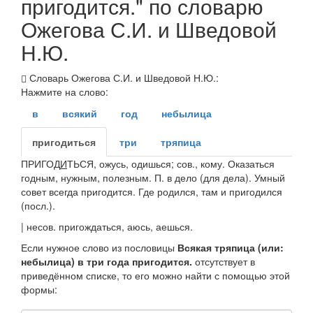
пригодится." по словарю
Ожегова С.И. и Шведовой
Н.Ю.
Словарь Ожегова С.И. и Шведовой Н.Ю.:
Нажмите на слово:
в
всякий
год
небылица
пригодиться
три
тряпица
ПРИГОД
И
ТЬСЯ
, ожусь, одишься;
сов., кому.
Оказаться
годным, нужным, полезным.
П. в дело (для дела). Умный
совет всегда пригодится. Где родился, там и пригодился
(
посл.
).
|
несов.
пригождаться
, аюсь, аешься.
Если нужное слово из пословицы
Всякая тряпица (или:
небылица) в три года пригодится.
отсутствует в
приведённом списке, то его можно найти с помощью этой
формы: