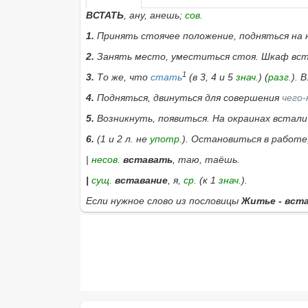
ВСТАТЬ
, ану, анешь;
сов.
1.
Принять стоячее положение, подняться на 
2.
Занять место, уместиться стоя.
Шкаф вст
1
3.
То же, что
стать
(в 3, 4 и 5
знач.
) (
разг.
).
В
4.
Подняться, двинуться для совершения
чего-
5.
Возникнуть, появиться.
На окраинах встали
6.
(1 и 2 л. не
употр.
). Остановиться в работ
|
несов.
вставать
, таю, таёшь.
|
сущ.
вставание
, я,
ср.
(к 1
знач.
).
Если нужное слово из пословицы
Житье - вста
Найти