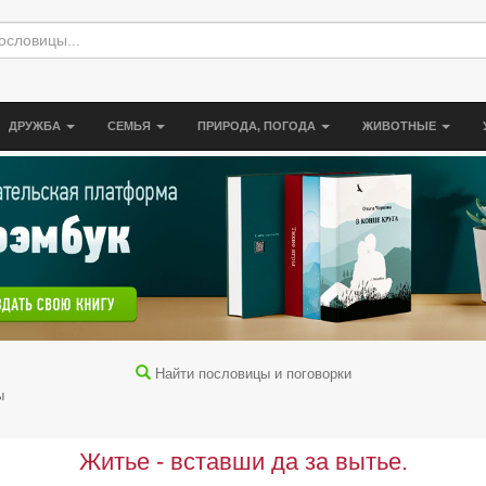
ДРУЖБА
СЕМЬЯ
ПРИРОДА, ПОГОДА
ЖИВОТНЫЕ
Найти пословицы и поговорки
ы
Житье - вставши да за вытье.