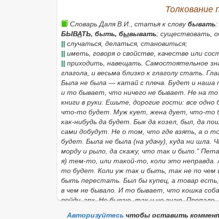
Толкование 
Словарь Даля В.И., статья к слову
бывать
:
БЫВ
А
ТЬ,
быть, б
ы
вывать
; существовать, 
||
случаться, делаться, становиться;
||
иметь, говоря о свойстве, качестве или сос
||
приходить, навещать. Самостоятельное зна
глагола, и весьма близко к глаголу
стать.
Гла
Была не была — катай с плеча. Будет и наша п
и то бывает, что ничего не бывает. Не на то 
книги в руки. Ешьте, дорогие гости: все одно
что-то будет. Муж кует, жена дует, что-то бу
как-нибудь да будет. Бык да козел, был, да по
сами добудут. Не о том, что где взять, а о т
будет. Была не была
(на удачу),
куда ни шла. 
морду и рыло, да скажу, что так и было." Пета
я
)
тем-то,
или
такой-то, коли это неправда. 
то будет. Коли уж так и быть, так не по чем 
быть перестать. Был бы купец, а товар есть,
в чем не бывало. И то бывает, что кошка соб
пойду,
арх. Не бываю, так и не знаю. Пропало,
теперь с нами будет? Что было, то прошло
(
Авторизуйтесь
чтобы оставить коммен