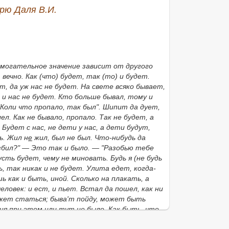
рю Даля В.И.
могательное значение зависит от другого
 вечно. Как
(
что
)
будет, так
(
то
)
и будет.
т, да уж нас не будет. На свете всяко бывает,
 и нас не будет. Кто больше бывал, тому и
Коли что пропало, так был". Шипит да дует,
ел. Как не бывало,
пропало.
Так не будет, а
 Будет с нас, не дети у нас, а дети будут,
ь.
Жил н
е
жил, был не был. Что-нибудь да
азбил?" — Это так и было. — "Разобью тебе
усть будет, чему не миновать. Будь я
(
не будь
, так никак и не будет. Улита едет, когда-
шь как и быть,
иной.
Сколько на плакать, а
ловек: и ест, и пьет. Встал да пошел, как ни
жет статься;
быва'т пойду,
может быть
ня при этом
или
тут не было. Как быть, что
новать. Быть козе на бузе. Быть беде. Я в