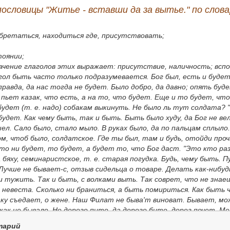
пословицы "Житье - вставши да за вытье." по слова
обретаться, находиться где, присутствовать;
тоянии;
чение глаголов этих выражает: присутствие, наличность; вспо
гол
быть
часто только подразумевается.
Бог был, есть и будет
равда, да нас тогда не будет. Было добро, да давно; опять буде
пьет казак, что есть, а на то, что будет. Еще и то будет, что
 будет
(т. е. надо)
собакам выкинуть. Не было ль тут солдата? "
дет. Как чему быть, так и быть. Быть было худу, да Бог не вел
шел. Сало было, стало мыло. В руках было, да по пальцам сплыло.
ом, чтоб было,
солдатское.
Где ты был, там и будь,
отойди проч
Что ни будет, то будет, а будет то, что Бог даст. "Это кто р
 бяху,
семинаристское, т. е. старая погудка.
Будь, чему быть. П
Лучше не бывает-с,
отзыв сидельца о товаре.
Делать как-нибудь
и тужить. Так и быть, с волками выть. Так соврет, что не знае
невеста.
Сколько ни браниться, а быть помириться. Как быть че
аку съедает,
о жене.
Наш Филат не быва'т виноват. Бывает,
мо
 как не бывало. Не дорого пито, да дорого бито,
дорог почет.
Ме
то видели), что будет, не ушло
(
увидим). Чему быть, того не ми
тарий