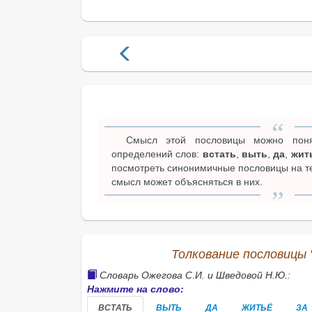
Смысл этой пословицы можно поня
определений слов:
встать
,
выть
,
да
,
жит
посмотреть синонимичные пословицы на тем
смысл может объясняться в них.
Толкование пословицы 
Словарь Ожегова С.И. и Шведовой Н.Ю.:
Нажмите на слово:
ВСТАТЬ
ВЫТЬ
ДА
ЖИТЬЁ
ЗА