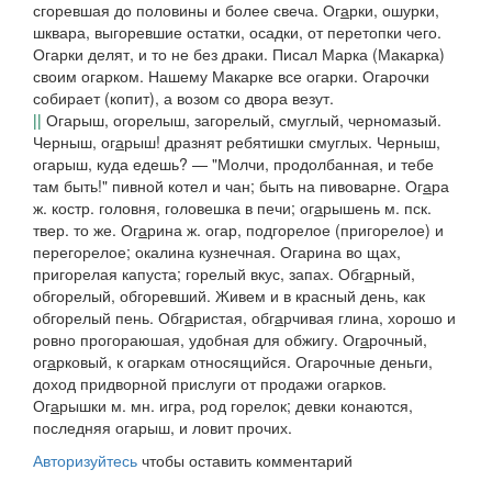
сгоревшая до половины и более свеча.
Ог
а
рки,
ошурки,
шквара, выгоревшие остатки, осадки, от перетопки чего.
Огарки делят, и то не без драки. Писал Марка
(
Макарка
)
своим огарком. Нашему Макарке все огарки. Огарочки
собирает
(
копит), а возом со двора везут.
||
Огарыш,
огорелыш
, загорелый, смуглый, черномазый.
Черныш, ог
а
рыш!
дразнят ребятишки смуглых.
Черныш,
огарыш, куда едешь? — "Молчи, продолбанная, и тебе
там быть!"
пивной котел и чан; быть на пивоварне.
Ог
а
ра
ж.
костр.
головня, головешка в печи;
ог
а
рышень
м.
пск.
твер.
то же.
Ог
а
рина
ж. огар, подгорелое (пригорелое) и
перегорелое; окалина кузнечная.
Огарина во щах,
пригорелая капуста; горелый вкус, запах.
Обг
а
рный,
обгорелый
, обгоревший.
Живем и в красный день, как
обгорелый пень.
Обг
а
ристая, обг
а
рчивая
глина,
хорошо и
ровно прогораюшая, удобная для обжигу.
Ог
а
рочный,
ог
а
рковый
, к огаркам относящийся.
Огарочные деньги,
доход придворной прислуги от продажи огарков.
Ог
а
рышки
м. мн. игра, род горелок; девки конаются,
последняя
огарыш
, и ловит прочих.
Авторизуйтесь
чтобы оставить комментарий