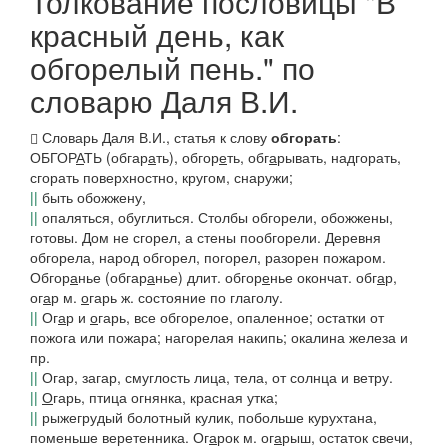
Толкование пословицы "В
красный день, как
обгорелый пень." по
словарю Даля В.И.
Словарь Даля В.И., статья к слову
обгорать
:
ОБГОР
А
ТЬ (
обгар
а
ть), обгор
е
ть, обг
а
рывать
, надгорать,
сгорать поверхностно, кругом, снаружи;
||
быть обожжену,
||
опаляться, обуглиться.
Столбы обгорели,
обожжены,
готовы.
Дом не сгорел, а стены пообгорели. Деревня
обгорела, народ обгорел,
погорел, разорен пожаром.
Обгор
а
нье
(
обгар
а
нье
) длит.
обгор
е
нье
окончат.
обг
а
р,
ог
а
р
м.
о
гарь
ж. состояние по глаголу.
||
Ог
а
р
и
о
гарь,
все обгорелое, опаленное; остатки от
пожога или пожара; нагорелая накипь; окалина железа и
пр.
||
Огар,
загар, смуглость лица, тела, от солнца и ветру.
||
О
гарь,
птица огнянка, красная утка;
||
рыжегрудый болотный кулик, побольше курухтана,
поменьше веретенника.
Ог
а
рок
м.
ог
а
рыш
, остаток свечи,