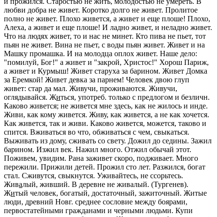
и прожился. Старостью не жить, молодостью не умереть. В
любви добра не живет. Коротко долго не живет. Пролитое
полно не живет. Плохо живется, а живет и еще плоше! Плохо,
Алеха, а живет и еще плоше! И ладно живет, и неладно живет.
Что на людях живет, то и нас не минет. Кто пива не пьет, тот
пьян не живет. Вина не пьет, с воды пьян живет. Живет и на
Машку промашка. И на молодца оплох живет. Наше дело:
"помилуй, Бог!" а живет и "закрой, Христос!" Хорош Париж,
а живет и Курмыш! Живет старуха за барином. Живет Домка
за Еремкой! Живет девка за парнем! Человек двою глуп
живет: стар да мал. Живучи, проживаются. Живучи,
оглядывайся.
Ж
и
ться
, употреб. только с предлогом и безличн.
Каково живется; не живется мне здесь, как не жилось и инде.
Живи, как кому живется. Живу, как живется, а не как хочется.
Как живется, так и живи. Каково живется, можется, таково и
спится. Вживаться во что, обживаться с чем,
свыкаться.
Выживать из дому, сживать со свету. Дожил до седины. Зажил
барином. Изжил век. Нажил много. Отжил обычай этот.
Поживем, увидим. Рана заживет скоро, подживает. Много
пережили. Прижили детей. Прожил сто лет. Разжился,
богат
стал.
Сживутся, свыкнутся. Уживайтесь,
не ссорьтесь.
Жив
а
лый
, живший.
В деревне не живалый.
(Тургенев).
Ж
и
тый
человек,
богатый, достаточный, зажиточный.
Житые
люди, древний Новг.
среднее сословие между боярами,
первостатейными гражданами и черными людьми.
Купи