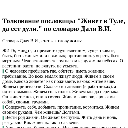
Толкование пословицы "Живет в Туле,
да ест дули." по словарю Даля В.И.
Словарь Даля В.И., статья к слову
жить
:
ЖИТЬ,
жив
а
ть
, о предмете одушевленном, существовать,
быть, быть живым или в живых; противопол.
умереть, быть
мертвым. Человек живет телом на земле, духом на небесах.
О
растении: расти, не вянуть, не усыхать.
||
О человеке пребывать где, обитать, иметь жилище,
пребывание.
Во всех землях живут люди. Живем в своем
доме. Каково живете?
как поживаете, каково житье ваше.
Живем припеваючи. Сколько ни жимши
(в работниках),
а
идти завымши. Живем голь голью. Живем кол да перетыка.
Он живет с нею,
они в связях.
Живем головою, арх.
сами
собой, своими трудами.
||
Содержать себя, добывать пропитание, кормиться.
Живем
своими руками. Чем живешь? Долгами.
||
Вести род жизни.
Он живет беспутно. Жить день и ночь,
разгульно.
Как живешь, так и слывешь.
||
Арх.
не спать, бодрствовать.
Мы еще жили,
еще не спали, не