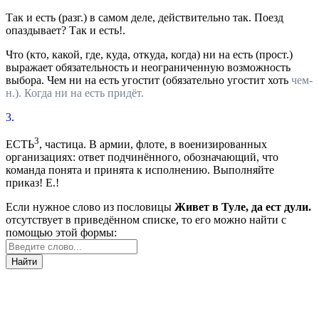
Так и есть
(
разг.
) в самом деле, действительно так.
Поезд
опаздывает? Так и есть!.
Что (кто, какой, где, куда, откуда, когда) ни на есть
(
прост.
)
выражает обязательность и неограниченную возможность
выбора.
Чем ни на есть угостит
(обязательно угостит хоть
чем-
н.).
Когда ни на есть придёт.
3.
3
ЕСТЬ
,
частица.
В армии, флоте, в военизированных
организациях: ответ подчинённого, обозначающий, что
команда понята и принята к исполнению.
Выполняйте
приказ! Е.!
Если нужное слово из пословицы
Живет в Туле, да ест дули.
отсутствует в приведённом списке, то его можно найти с
помощью этой формы:
Найти