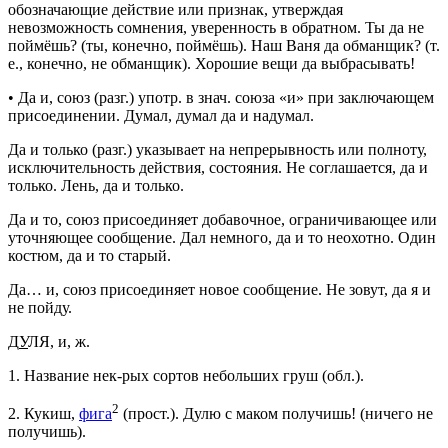
обозначающие действие или признак, утверждая
невозможность сомнения, уверенность в обратном.
Ты да не
поймёшь?
(ты, конечно, поймёшь).
Наш Ваня да обманщик?
(т.
е., конечно, не обманщик).
Хорошие вещи да выбрасывать!
•
Да и
,
союз
(
разг.
)
употр.
в
знач.
союза «и» при заключающем
присоединении.
Думал, думал да и надумал.
Да и только
(
разг.
) указывает на непрерывность или полноту,
исключительность действия, состояния.
Не соглашается, да и
только. Лень, да и только.
Да и то
,
союз
присоединяет добавочное, ограничивающее или
уточняющее сообщение.
Дал немного, да и то неохотно. Один
костюм, да и то старый.
Да… и
,
союз
присоединяет новое сообщение.
Не зовут, да я и
не пойду.
Д
У
ЛЯ
, и,
ж.
1.
Название нек-рых сортов небольших груш (
обл.
).
2
2.
Кукиш,
фига
(
прост.
).
Дулю с маком получишь!
(ничего не
получишь).