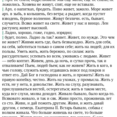
ложились.
Хозяева не живут,
спят, еще не вставали.
||
Арх. о напитках, бродить.
Пиво живет,
зажило.
Море живет
арх.
в зыбь, в колышень, без ветра;
а рыдает,
когда пустит
взводень, бурное волнение.
Жив
е
т
безличн. есть, бывает,
случается.
Всяко живет на свете. Живет у нас и винцо. Лен
растунец живет высокий.
||
Ладно, хорошо, гоже, годно, изрядно;
||
будет, полно.
Ладно ль так? живет. Живет, по нужде. Это чем
не живет? Живмя жить где,
быть безвыходно.
Жить для себя,
на себя,
заботиться только о самом себе;
жить на людей;
для их
пользы.
Уметь жить,
жить бережно, по силам: жить
рассудительно; успевать во всем, уживаясь с людьми.
Живет
— небо коптит. Живем, день да ночь, и сутки прочь, так и
отваливаем! Пьем, людей бьем; как не живем? Жить в кого, в
чью голову,
служить кому, отдавшись вовсе под покров и
ответ его.
Дай Бог в господина и жить, и прожить! Жить на
правую копейку,
честно.
Жить на ухожах,
у промысла.
Жить у
естя, не у нета,
в довольстве.
Жить на слуху,
разузнавать,
прислушиваться вестей, остерегаться; жить в таком месте,
куда все слухи, молва доходит.
Живало бывало,
было когда-то.
Всяковато живало,
и так и сяк.
Живи просто, проживешь лет
со сто. Живи, и дай пожить другим. Живи, и жить давай
другим,
с немецк. Екатерина II.
Встарь бывало, собака с
волком живала. Что больше живешь на свете, то больше