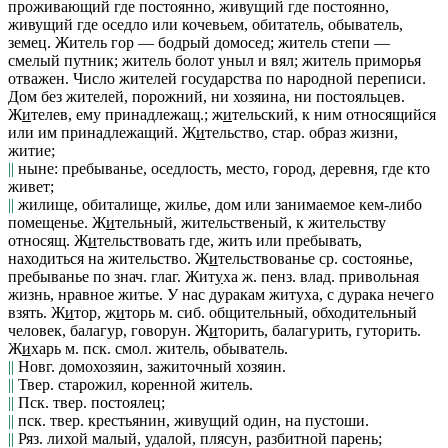
проживающий где постоянно, живущий где постоянно,
живущий где оседло или кочевьем, обитатель, обыватель,
земец.
Житель гор — бодрый домосед; житель степи —
смелый путник; житель болот уныл и вял; житель приморья
отважен. Число жителей государства по народной переписи.
Дом без жителей,
порожний, ни хозяина, ни постояльцев.
Ж
и
телев
, ему принадлежащ.;
ж
и
тельский
, к ним относящийся
или им принадлежащий.
Ж
и
тельство
, стар. образ жизни,
житие;
||
ныне: пребыванье, оседлость, место, город, деревня, где кто
живет;
||
жилище, обиталище, жилье, дом или занимаемое кем-либо
помещенье.
Ж
и
тельный, жительственый
, к жительству
относящ.
Ж
и
тельствовать
где, жить или пребывать,
находиться на жительство.
Ж
и
тельствованье
ср. состоянье,
пребыванье по знач. глаг.
Жит
у
ха
ж.
пенз. влад.
привольная
жизнь, нравное житье.
У нас дуракам житуха, с дурака нечего
взять.
Ж
и
тор, ж
и
торь
м.
сиб.
общительный, обходительный
человек, балагур, говорун.
Ж
и
торить
, балагурить, гуторить.
Ж
и
харь
м.
пск. смол.
житель, обыватель.
||
Новг.
домохозяин, зажиточный хозяин.
||
Твер.
старожил, коренной житель.
||
Пск. твер.
постоялец;
||
пск. твер.
крестьянин, живущий один, на пустоши.
||
Ряз.
лихой малый, удалой, плясун, разбитной парень;