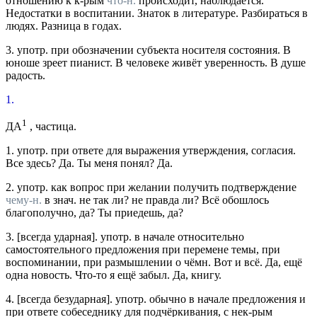
отношению к к-рым
что-н.
происходит, наблюдается.
Недостатки в воспитании. Знаток в литературе. Разбираться в
людях. Разница в годах.
3.
употр.
при обозначении субъекта носителя состояния.
В
юноше зреет пианист. В человеке живёт уверенность. В душе
радость.
1.
1
ДА
, частица.
1.
употр.
при ответе для выражения утверждения, согласия.
Все здесь? Да. Ты меня понял? Да.
2.
употр.
как вопрос при желании получить подтверждение
чему-н.
в
знач.
не так ли? не правда ли?
Всё обошлось
благополучно, да? Ты приедешь, да?
3.
[
всегда ударная
].
употр.
в начале относительно
самостоятельного предложения при перемене темы, при
воспоминании, при размышлении о чёмн.
Вот и всё. Да, ещё
одна новость. Что-то я ещё забыл. Да, книгу.
4.
[
всегда безударная
].
употр.
обычно в начале предложения и
при ответе собеседнику для подчёркивания, с нек-рым