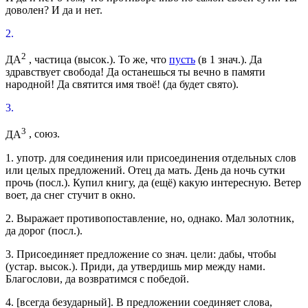
доволен? И да и нет.
2.
2
ДА
, частица
(
высок.
). То же, что
пусть
(в 1
знач.
).
Да
здравствует свобода! Да останешься ты вечно в памяти
народной! Да святится имя твоё!
(да будет свято).
3.
3
ДА
, союз.
1.
употр.
для соединения или присоединения отдельных слов
или целых предложений.
Отец да мать. День да ночь сутки
прочь
(
посл.
).
Купил книгу, да (ещё) какую интересную. Ветер
воет, да снег стучит в окно.
2.
Выражает противопоставление, но, однако.
Мал золотник,
да дорог
(
посл.
).
3.
Присоединяет предложение со
знач.
цели: дабы, чтобы
(
устар.
высок.
).
Приди, да утвердишь мир между нами.
Благослови, да возвратимся с победой.
4.
[
всегда безударный
]. В предложении соединяет слова,