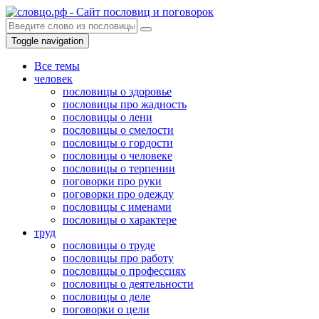
Toggle navigation
Все темы
человек
пословицы о здоровье
пословицы про жадность
пословицы о лени
пословицы о смелости
пословицы о гордости
пословицы о человеке
пословицы о терпении
поговорки про руки
поговорки про одежду
пословицы с именами
пословицы о характере
труд
пословицы о труде
пословицы про работу
пословицы о профессиях
пословицы о деятельности
пословицы о деле
поговорки о цели