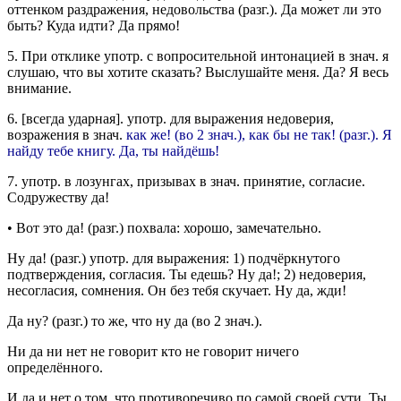
оттенком раздражения, недовольства (
разг.
).
Да может ли это
быть? Куда идти? Да прямо!
5.
При отклике
употр.
с вопросительной интонацией в
знач.
я
слушаю, что вы хотите сказать?
Выслушайте меня. Да? Я весь
внимание.
6.
[
всегда ударная
].
употр.
для выражения недоверия,
возражения в
знач.
как же! (во 2
знач.
), как бы не так! (
разг.
).
Я
найду тебе книгу. Да, ты найдёшь!
7.
употр.
в лозунгах, призывах в
знач.
принятие, согласие.
Содружеству да!
•
Вот это да!
(
разг.
) похвала: хорошо, замечательно.
Ну да!
(
разг.
)
употр.
для выражения: 1) подчёркнутого
подтверждения, согласия.
Ты едешь? Ну да!;
2) недоверия,
несогласия, сомнения.
Он без тебя скучает. Ну да, жди!
Да ну?
(
разг.
) то же, что ну да (во 2
знач.
).
Ни да ни нет не говорит
кто
не говорит ничего
определённого.
И да и нет
о том, что противоречиво по самой своей сути.
Ты