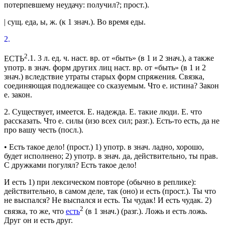
потерпевшему неудачу: получил?;
прост.
).
|
сущ.
еда
, ы,
ж.
(к 1
знач.
).
Во время еды.
2.
2
ЕСТЬ
.
1.
3 л.
ед. ч.
наст. вр.
от «быть» (в 1 и 2
знач.
), а также
употр.
в
знач.
форм других лиц
наст. вр.
от «быть» (в 1 и 2
знач.
) вследствие утраты старых форм спряжения. Связка,
соединяющая подлежащее со сказуемым.
Что е. истина? Закон
е. закон.
2.
Существует, имеется.
Е. надежда. Е. такие люди. Е. что
рассказать. Что е. силы
(изо всех сил;
разг.
).
Есть-то есть, да не
про вашу честь
(
посл.
).
•
Есть такое дело!
(
прост.
) 1)
употр.
в
знач.
ладно, хорошо,
будет исполнено; 2)
употр.
в
знач.
да, действительно, ты прав.
С дружками погулял? Есть такое дело!
И есть
1) при лексическом повторе (обычно в реплике):
действительно, в самом деле, так (оно) и есть (
прост.
).
Ты что
не выспался? Не выспался и есть. Ты чудак! И есть чудак.
2)
2
связка
, то же, что
есть
(в 1
знач.
) (
разг.
).
Ложь и есть ложь.
Друг он и есть друг.