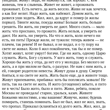
увидишь. Живут люди, не наживутся,
так хорошо.
С кем
живешь, тем и слывешь. Живет не живет, а проживать
проживает. Есть нечего, да жить весело. Живи не как хочется,
а как Бог велит. Надо жить, как набежит. Домом жить, не
развеся уши ходить. Жил, жил, да вдруг и помер
(
и жилы
порвал). Тяните жилы, покуда живы! Больше жить, больше
грешить. Ни жить, ни умереть не дают. Много спать — мало
жить: что проспано, то прожито. Жить нельзя, а умереть не
дают. Ни жить, ни умереть. На что и жить, коли нечего ни
есть, ни пить! Прежде жили, не тужили: теперь живем — не
плачем, так ревем! И не бывал, и не видал, и о ту пору на
свете не живал. Коли б жил покойничек, так бы и не помер.
Хотят живут, хотят умрут!
богачи.
Где ни жить, одному Царю
служить. Жить, Богу служить. У кого жить, тому и служить.
Хорошо бы жить у отца, да нет его у молодца. Без милого не
жить, а и при милом не быть,
о разлуке.
Не нам с ним жить, а
ей,
говорят родители невесты.
Живут душа в душу. Смерти
бояться, и на свете не жить. Жить было еще, да в животе тощо.
Живут припеваючи,
прибавка:
хоть бы поплясать зазвали! Не
пить, так на свете не жить. И жито
(угощение)
забыто, и пито
не в честь! Было жито, было и пито. Живи, ребята, поколе
Москва не проведала!
старин, уральск,
казач. Живите
Божьими милостями, а мы вашими! Живучи, живи; будешь
помирать, станешь поминать. Был не был, жил не жил, знать,
что пропал. Приказал
(
кланяться и
)
долго жить. Жил, жил, да