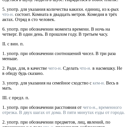
5.
употр.
для указания количества какихн. единиц, из к-рых
что-н.
состоит. Комната в двадцать метров. Комедия в трёх
актах. Отряд в сто человек.
6.
употр.
при обозначении момента времени. В ночь на
четверг. В один день. В прошлом году. В третьем часу.
II.
с вин. п.
1.
употр.
при обозначении соотношений чисел.
В три раза
меньше.
2.
Ради, для, в качестве
чего-н.
Сделать
что-н.
в насмешку. Не
в обиду будь сказано.
3.
употр.
для указания на семейное сходство с
кем-н.
Весь в
мать.
III.
с предл. п.
1.
употр.
при обозначении расстояния от
чего-н., временного
отрезка.
В двух шагах от дома. В пяти минутах езды от города.
2.
употр.
при обозначении предметов, лиц, явлений, по