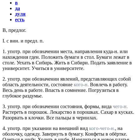
в
да
дуля
есть
В
,
предлог.
I.
с вин.
и
предл. п.
1.
употр.
при обозначении места, направления куда-н. или
нахождения гден. Положить бумаги в стол. Бумаги лежат в
столе. Уехать в Сибирь. Жить в Сибири. Подать заявление в
университет. Учиться в университете.
2.
употр.
при обозначении явлений, представляющих собой
область деятельности, состояние
кого-н.
Вовлечь в работу.
Весь день в работе. Впасть в сомнение. Погрузиться в
глубокое раздумье.
3.
употр.
при обозначении состояния, формы, вида
чего-н.
Растереть в порошок. Лекарство в порошках. Сахар в кусках.
Разорвать в клочки. Все пальцы в чернилах.
4.
употр.
при указании на внешний вид
кого-чего-н.
, на
оболочку, одежду. Завернуть в бумагу. Конфеты в обёртке.
Одеться в шубу. Ходить в шубе. Нарядиться в новое платье.