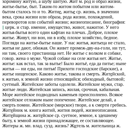
хоромину житую, а шубу шитую.
Жит
м. род и образ жизни,
житье-бытье, быт.
Таким-то житом побытом
или
житом-
бытом сталось
то и то.
Жити
е
, жить
е
ср. жизнь, в значении
века, срока жизни или образа, рода жизни, похождений,
переворотов или событий жизни; жизнеописание, биография:
||
церк. и стар. имение, имущество, живот, нажитое.
У него
житья-бытья всего один кафтан на плечах. Доброе, плохое
житье. Живут, ни вон, ни в избу,
плохое хозяйство, бедное.
Погляди на житье-бытье наше. У нас житья, житьеца не стало,
житья не дают,
обижая.
Он живет промеж-дву-на-голи,
ни тут,
ни там, своего пристанища нет.
Не житье с волком и собаке,
говор. жена о муже.
Чужой собаке на селе житья нет. Житье,
житье: как встал, так за вытье! Было житьё, еда да питье; ныне
житья — ни еды, ни питья! Прихоти господские
(
барские), а
житье нищенское. Каково житье, такова и смерть.
Жит
е
йский
,
к житью, к земной жизни относящийся; обиходный, бытовой;
суетный.
Житейские заботы одолели. Житейские мужи,
стар.
житые люди.
Житейская запись,
жилая, срочная, кабальная.
Море житейское подводных каменьев преисполнено. Всякое
житейское отложим ныне попечение. Житейское делай, а
смерть помни. Житейское
(
мирское
)
твори, а к смерти гребись.
Жит
е
йник
м. книга житий, жития людей, жизнеописания.
Жит
е
йщина
ж.
жит
е
йское
ср. суетное, земное, к здешнему
быту, к земной жизни принадлежащее, ее составляющее.
Житеры
ж. мн.
влад. сузд.
жизнь?
Ж
и
тель
м.
жительница
ж.