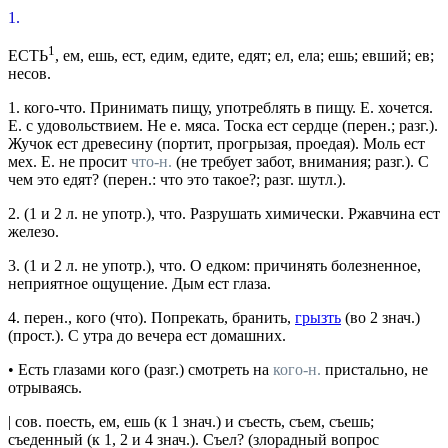
1.
1
ЕСТЬ
, ем, ешь, ест, едим, едите, едят; ел, ела; ешь; евший; ев;
несов.
1.
кого-что.
Принимать пищу, употреблять в пищу.
Е. хочется.
Е. с удовольствием. Не е. мяса. Тоска ест сердце
(
перен.
;
разг.
).
Жучок ест древесину
(портит, прогрызая, проедая).
Моль ест
мех. Е. не просит
что-н.
(не требует забот, внимания; разг.). С
чем это едят? (перен.: что это такое?; разг. шутл.).
2.
(1 и 2 л. не
употр.
),
что.
Разрушать химически.
Ржавчина ест
железо.
3.
(1 и 2 л. не
употр.
),
что.
О едком: причинять болезненное,
неприятное ощущение.
Дым ест глаза.
4.
перен., кого (что).
Попрекать, бранить,
грызть
(во 2
знач.
)
(
прост.
).
С утра до вечера ест домашних.
•
Есть глазами
кого
(
разг.
) смотреть на
кого-н.
пристально, не
отрываясь.
|
сов.
поесть
, ем, ешь (к 1
знач.
)
и
съесть
, съем, съешь;
съеденный (к 1, 2 и 4
знач.
).
Съел?
(злорадный вопрос