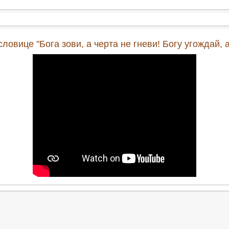
овице "Бога зови, а черта не гневи! Богу угождай, а