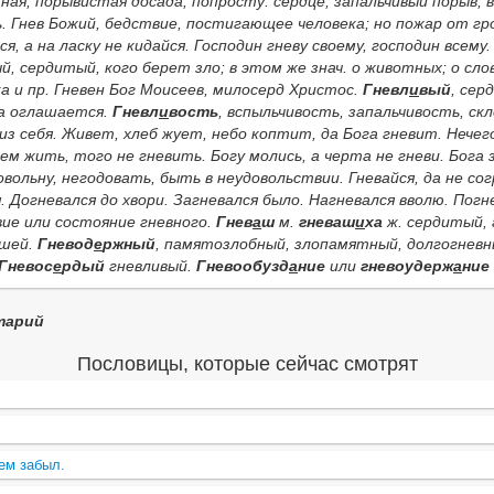
ная, порывистая досада, попросту: сердце; запальчивый порыв, 
. Гнев Божий,
бедствие, постигающее человека; но пожар от гр
ся, а на ласку не кидайся. Господин гневу своему, господин всем
, сердитый, кого берет зло; в этом же знач. о животных; о слов
ка
и пр.
Гневен Бог Моисеев, милосерд Христос.
Гневл
и
вый
, сер
а оглашается.
Гневл
и
вость
, вспыльчивость, запальчивость, ск
из себя.
Живет, хлеб жует, небо коптит, да Бога гневит. Нечего
м жить, того не гневить. Богу молись, а черта не гневи. Бога з
довольну, негодовать, быть в неудовольствии.
Гневайся, да не со
. Догневался до хвори. Загневался было. Нагневался вволю. Погн
вие или состояние гневного.
Гнев
а
ш
м.
гневаш
и
ха
ж. сердитый, 
ашей
.
Гневод
е
ржный
, памятозлобный, злопамятный, долгогневн
Гневос
е
рдый
гневливый.
Гневообузд
а
ние
или
гневоудерж
а
ние
тарий
Пословицы, которые сейчас смотрят
сем забыл.