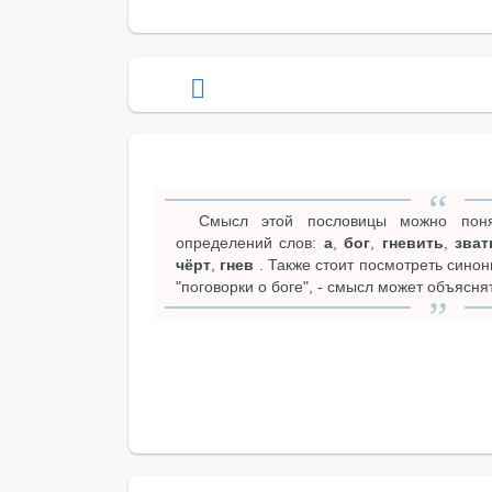
Смысл этой пословицы можно поня
определений слов:
а
,
бог
,
гневить
,
зват
чёрт
,
гнев
. Также стоит посмотреть сино
"поговорки о боге", - смысл может объяснят