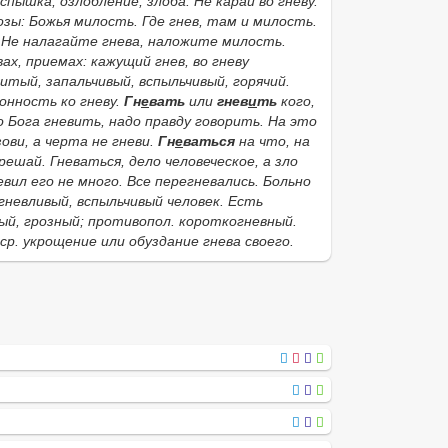
вспышка; озлобление, злоба.
Не карай во гневу.
озы:
Божья милость. Где гнев, там и милость.
у. Не налагайте гнева, наложите милость.
ах, приемах: кажущий гнев, во гневу
дитый, запальчивый, вспыльчивый, горячий.
лонность ко гневу.
Гн
е
вать
или
гнев
и
ть
кого,
 Бога гневить, надо правду говорить. На это
ови, а черта не гневи.
Гн
е
ваться
на что, на
грешай. Гневаться, дело человеческое, а зло
евил его не много. Все перегневались. Больно
гневливый, вспыльчивый человек. Есть
ый, грозный; противопол.
короткогневный
.
ср. укрощение или обуздание гнева своего.