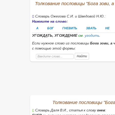
Толкование пословицы "Бога зови, а
Словарь Ожегова С.И. и Шведовой Н.Ю.:
Нажмите на слово:
А
БОГ
ГНЕВИТЬ
ЗВАТЬ
НЕ
УГОЖД
А
ТЬ, УГОЖД
Е
НИЕ
см.
угодить
.
Если нужное слово из пословицы
Бога зови, а 
с помощью этой формы:
Найти
Толкование пословицы "Бога 
Словарь Даля В.И., статья к слову
гнев
: