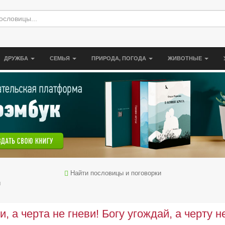
ДРУЖБА
СЕМЬЯ
ПРИРОДА, ПОГОДА
ЖИВОТНЫЕ
Найти пословицы и поговорки
ы
и, а черта не гневи! Богу угождай, а черту н