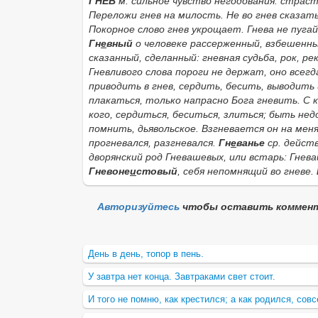
ГНЕВ
м. сильное чувство негодования: страст
Переложи гнев на милость. Не во гнев сказать
Покорное слово гнев укрощает. Гнева не пугай
Гн
е
вный
о человеке рассерженный, взбешенный
сказанный, сделанный:
гневная судьба, рок, ре
Гневливого слова пороги не держат,
оно всегд
приводить в гнев, сердить, бесить, выводить 
плакаться, только напрасно Бога гневить. С ке
кого, сердиться, беситься, злиться; быть не
помнить, дьявольское. Взгневается он на меня
прогневался, разгневался.
Гн
е
ванье
ср. дейст
дворянский род
Гневашевых
, или встарь:
Гнев
Гневоне
и
стовый
, себя непомнящий во гневе.
Авторизуйтесь
чтобы оставить коммен
День в день, топор в пень.
У завтра нет конца. Завтраками свет стоит.
И того не помню, как крестился; а как родился, сов