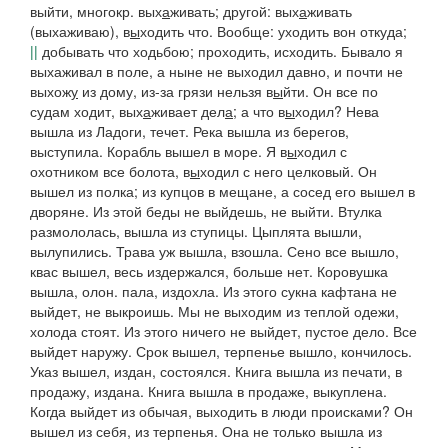
выйти,
многокр.
вых
а
живать;
другой:
вых
а
живать
(
выхаживаю), в
ы
ходить
что. Вообще: уходить вон откуда;
||
добывать что ходьбою; проходить, исходить.
Бывало я
выхаживал в поле, а ныне не выходил давно, и почти не
выхож
у
из дому, из-за грязи нельзя в
ы
йти. Он все по
судам ходит, вых
а
живает дел
а
; а что в
ы
ходил? Нева
вышла из Ладоги,
течет.
Река вышла из берегов,
выступила.
Корабль вышел в море. Я в
ы
ходил с
охотником все болота, в
ы
ходил с него целковый. Он
вышел из полка; из купцов в мещане, а сосед его вышел в
дворяне. Из этой беды не выйдешь, не выйти. Втулка
размололась, вышла из ступицы. Цыплята вышли,
вылупились.
Трава уж вышла,
взошла.
Сено все вышло,
квас вышел,
весь издержался, больше нет.
Коровушка
вышла, олон.
пала, издохла.
Из этого сукна кафтана не
выйдет,
не выкроишь.
Мы не выходим из теплой одежи,
холода стоят.
Из этого ничего не выйдет,
пустое дело.
Все
выйдет наружу. Срок вышел, терпенье вышло,
кончилось.
Указ вышел,
издан, состоялся.
Книга вышла из печати, в
продажу,
издана.
Книга вышла в продаже,
выкуплена.
Когда выйдет из обычая, выходить в люди происками? Он
вышел из себя, из терпенья. Она не только вышла из