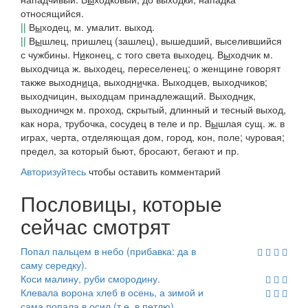
относящийся.
||
В
ы
ходец
, м. умалит. выход.
||
В
ы
шлец
, пришлец (зашлец), вышедший, выселившийся
с чужбины.
Н
и
конец, с того света выходец.
В
ы
ходчик
м.
выходчица
ж. выходец, переселенец; о женщине говорят
также
выходн
и
ца, выходн
и
чка
.
Выходцев, выходчиков;
выходчицин
, выходцам принадлежащий.
Выходн
и
к,
выходнич
о
к
м. проход, скрытый, длинный и тесный выход,
как нора, трубочка, сосудец в теле и пр.
В
ы
шлая
сущ. ж. в
играх, черта, отделяющая дом, город, кон, поле; чуровая;
предел, за который бьют, бросают, бегают и пр.
Авторизуйтесь
чтобы оставить комментарий
Пословицы, которые
сейчас смотрят
Попал пальцем в небо (прибавка: да в
саму середку).
Коси малину, руби смородину.
Клевала ворона хлеб в осень, а зимой и
сама попала в осил (т.е. в петлю).