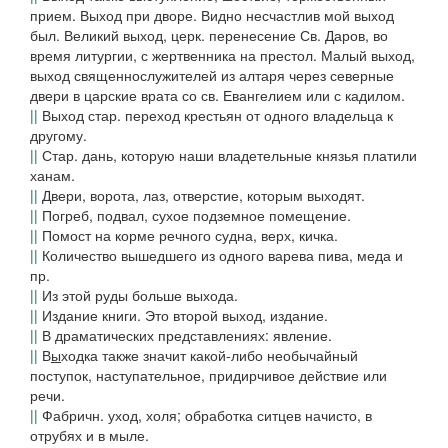
прием.
Выход при дворе. Видно несчастлив мой выход
был. Великий выход,
церк. перенесение Св. Даров, во
время литургии, с жертвенника на престол.
Малый выход,
выход священнослужителей из алтаря через северные
двери в царские врата со св. Евангелием или с кадилом.
||
Выход
стар. переход крестьян от одного владельца к
другому.
||
Стар. дань, которую наши владетельные князья платили
ханам.
||
Двери, ворота, лаз, отверстие, которым выходят.
||
Погреб, подвал, сухое подземное помещение.
||
Помост на корме речного судна, верх, кичка.
||
Количество вышедшего из одного варева пива, меда и
пр.
||
Из этой руды больше выхода.
||
Издание книги.
Это второй выход,
издание.
||
В драматических представлениях: явление.
||
В
ы
ходка
также значит какой-либо необычайный
поступок, наступательное, придирчивое действие или
речи.
||
Фабричн. уход, холя; обработка ситцев начисто, в
отрубях и в мыле.