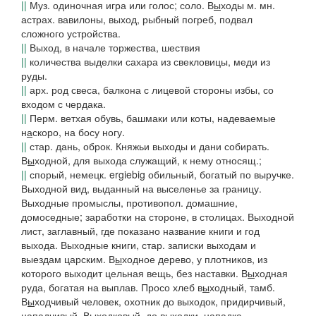
||
Муз. одиночная игра или голос; соло.
В
ы
ходы
м. мн.
астрах.
вавилоны, выход, рыбный погреб, подвал
сложного устройства.
||
Выход, в начале торжества, шествия
||
количества выделки
сахара из свекловицы, меди из
руды.
||
арх.
род свеса, балкона с лицевой стороны избы, со
входом с чердака.
||
Перм.
ветхая обувь, башмаки или коты, надеваемые
н
а
скоро, на босу ногу.
||
стар. дань, оброк.
Княжьи выходы и дани собирать.
В
ы
ходной
, для выхода служащий, к нему относящ.;
||
спорый, немецк. ergiebig обильный, богатый по выручке.
Выходной вид,
выданный на выселенье за границу.
Выходные промыслы,
противопол. домашние,
домоседные; заработки на стороне, в столицах.
Выходной
лист
, заглавный, где показано название книги и год
выхода.
Выходные книги,
стар. записки выходам и
выездам царским.
В
ы
ходное дерево,
у плотников, из
которого выходит цельная вещь, без наставки.
В
ы
ходная
руда,
богатая на выплав.
Просо хлеб в
ы
ходный, тамб.
В
ы
ходчивый
человек,
охотник до выходок, придирчивый,
нападчивый.
В
ы
ходковый
, до выходки, нападка