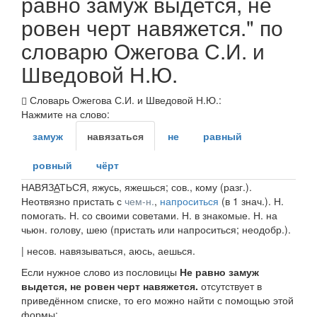
равно замуж выдется, не
ровен черт навяжется." по
словарю Ожегова С.И. и
Шведовой Н.Ю.
Словарь Ожегова С.И. и Шведовой Н.Ю.:
Нажмите на слово:
замуж
навязаться
не
равный
ровный
чёрт
НАВЯЗ
А
ТЬСЯ
, яжусь, яжешься;
сов., кому
(
разг.
).
Неотвязно пристать с
чем-н.
,
напроситься
(в 1
знач.
).
Н.
помогать. Н. со своими советами. Н. в знакомые. Н. на
чьюн. голову, шею
(пристать или напроситься;
неодобр.
).
|
несов.
навязываться
, аюсь, аешься.
Если нужное слово из пословицы
Не равно замуж
выдется, не ровен черт навяжется.
отсутствует в
приведённом списке, то его можно найти с помощью этой
формы: