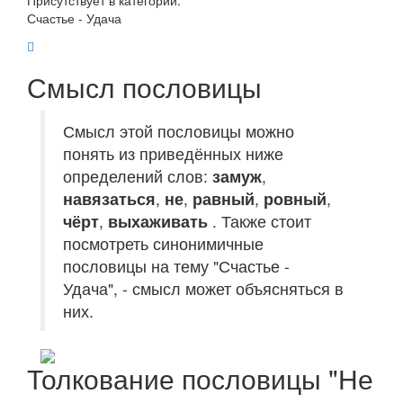
Присутствует в категории:
Счастье - Удача
Смысл пословицы
Смысл этой пословицы можно
понять из приведённых ниже
определений слов:
замуж
,
навязаться
,
не
,
равный
,
ровный
,
чёрт
,
выхаживать
. Также стоит
посмотреть синонимичные
пословицы на тему "Счастье -
Удача", - смысл может объясняться в
них.
Толкование пословицы "Не