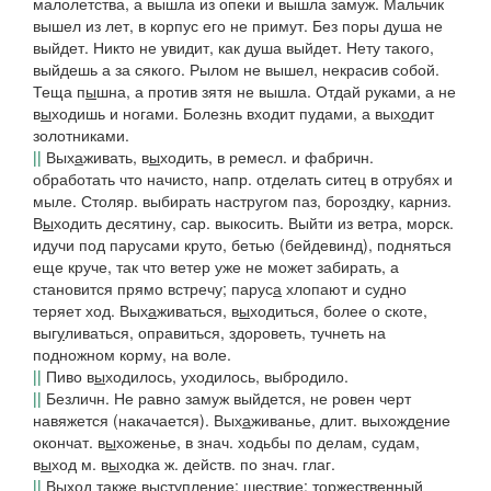
малолетства, а вышла из опеки и вышла замуж. Мальчик
вышел из лет, в корпус его не примут. Без поры душа не
выйдет. Никто не увидит, как душа выйдет. Нету такого,
выйдешь а за сякого. Рылом не вышел,
некрасив собой.
Теща п
ы
шна, а против зятя не вышла. Отдай руками, а не
в
ы
ходишь и ногами. Болезнь входит пудами, а вых
о
дит
золотниками.
||
Вых
а
живать, в
ы
ходить,
в ремесл. и фабричн.
обработать что начисто, напр. отделать ситец в отрубях и
мыле. Столяр. выбирать настругом паз, бороздку, карниз.
В
ы
ходить десятину, сар.
выкосить.
Выйти из ветра,
морск.
идучи под парусами круто, бетью (бейдевинд), подняться
еще круче, так что ветер уже не может забирать, а
становится прямо встречу; парус
а
хлопают и судно
теряет ход.
Вых
а
живаться, в
ы
ходиться
, более о скоте,
выг
у
ливаться, оправиться, здороветь, тучнеть на
подножном корму, на воле.
||
Пиво в
ы
ходилось,
уходилось, выбродило.
||
Безличн.
Не равно замуж выйдется, не ровен черт
навяжется
(
накачается).
Вых
а
живанье
, длит.
выхожд
е
ние
окончат.
в
ы
хоженье
, в знач. ходьбы по делам, судам,
в
ы
ход
м.
в
ы
ходка
ж. действ. по знач. глаг.
||
Выход
также выступление; шествие; торжественный