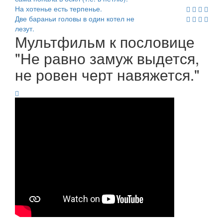
На хотенье есть терпенье.
Две бараньи головы в один котел не
лезут.
Мультфильм к пословице
"Не равно замуж выдется,
не ровен черт навяжется."