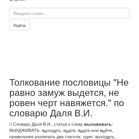
Найти
Толкование пословицы "Не
равно замуж выдется, не
ровен черт навяжется." по
словарю Даля В.И.
Словарь Даля В.И., статья к слову
выхаживать
:
ВЫХ
А
ЖИВАТЬ,
в
ы
ход
и
ть, в
ы
дти
,
в
ы
дти
или
в
ы
йти,
правильнее различать два глагола; один:
выход
и
ть,