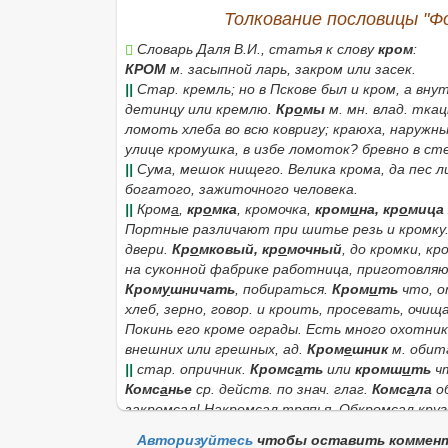
Толкование пословицы "Фом
Словарь Даля В.И., статья к слову
кром
:
КРОМ
м. засыпной ларь, закром или засек.
||
Стар. кремль; но в Пскове был и
кром
, а вну
детинцу
или
кремлю.
Кр
о
мы
м. мн.
влад.
ткацк
ломоть хлеба во всю ковригу; краюха, наружн
улице кромушка, в избе ломоток
? бревно в ст
||
Сума, мешок нищего.
Велика крома, да пес л
богатого, зажиточного человека.
||
Кром
а
,
кр
о
мка
,
кромочка,
кром
и
на, кр
о
мица
Портные различают при шитье
резь
и
кромку
двери.
Кр
о
мковый, кр
о
мочный
, до кромки, к
на суконной фабрике работница, приготовля
Кром
у
шничать
, побираться.
Кром
и
ть
что, о
хлеб, зерно
, говор. и
кроить
, просевать, очищ
Покинь его кроме ограды. Есть много охотнико
внешних или грешных, ад.
Кром
е
шник
м. обит
||
стар. опричник.
Кромс
а
ть
или
кромш
и
ть
чт
Комс
а
нье
ср. действ. по знач. глаг.
Комс
а
ла
об
закромсал! Накромсал тряпья. Обкромсал круг
Прокромсал утро. Раскромсали в клочки.
Авторизуйтесь
чтобы оставить коммен