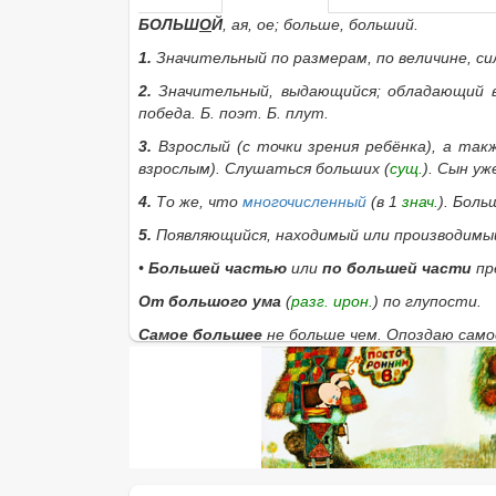
БОЛЬШ
О
Й
, ая, ое; больше, больший.
1.
Значительный по размерам, по величине, си
2.
Значительный, выдающийся; обладающий в
победа. Б. поэт. Б. плут.
3.
Взрослый (с точки зрения ребёнка), а так
взрослым).
Слушаться больших
(
сущ.
).
Сын уже
4.
То же, что
многочисленный
(в 1
знач.
).
Больш
5.
Появляющийся, находимый или производимы
•
Большей частью
или
по большей части
пр
От большого ума
(
разг.
ирон.
) по глупости.
Самое большее
не больше чем.
Опоздаю самое
Сам большой
(
устар.
и
прост.
) сам себе голо
Если нужное слово из пословицы
Фома - больша
помощью этой формы:
Найти