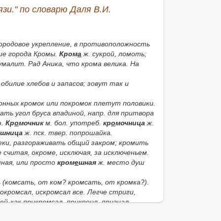
язи." по словарю Даля В.И.
городовое укрепление, в противоположность
ние города
Кромы.
Кром
а
ж. сукрой, ломоть;
умалит.
Рад Аника, что крома велика. На
; обилие хлебов и запасов; зовут так и
онных кромок
или
покромок плетут половики
.
ать угол бруса впадиной, напр. для притвора
ю.
Кр
о
мочник
м. бол. употреб.
кр
о
мочница
ж.
шница
ж.
пск. твер.
попрошайка.
еки
, разгораживать общий закром;
кромить
не считая, окроме, исключая, за исключеньем.
шная
, или просто
кром
е
шная
ж. место душ
ь (комсать, от
ком?
кромсать, от
кромка?
).
окромсал, искромсал все. Легче стриги,
Кой-как прикромсал
, прикроил, пригнал.