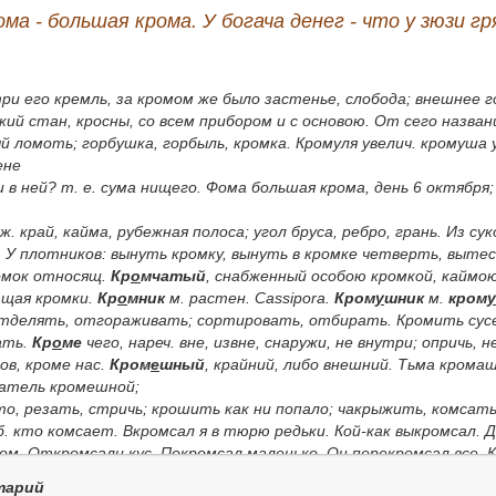
а - большая крома. У богача денег - что у зюзи гр
три его
кремль
, за кромом же было
застенье
, слобода; внешнее 
ий стан, кросны, со всем прибором и с основою. От сего назва
ый ломоть; горбушка, горбыль, кромка.
Кромуля
увелич.
кромуша
ене
и в ней?
т. е. сума нищего.
Фома большая крома
, день 6 октября
ж. край, кайма, рубежная полоса; угол бруса, ребро, грань.
Из сук
. У плотников:
вынуть кромку, вынуть в кромке четверть
, вытес
ромок относящ.
Кр
о
мчатый
, снабженный особою кромкой, каймо
ющая кромки.
Кр
о
мник
м. растен. Cassipora.
Кром
у
шник
м.
кром
у
тделять, отгораживать; сортировать, отбирать.
Кромить сус
ать.
Кр
о
ме
чего, нареч. вне, извне, снаружи, не внутри; опричь, 
в, кроме нас.
Кром
е
шный
, крайний, либо внешний.
Тьма крома
атель кромешной;
о, резать, стричь; крошить как ни попало; чакрыжить, комсат
. кто комсает.
Вкромсал я в тюрю редьки. Кой-как выкромсал. Д
ом. Откромсали кус. Покромсал маленько. Он перекромсал все. 
тарий