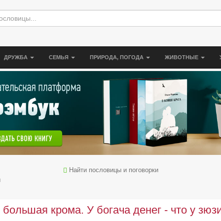
ДРУЖБА
СЕМЬЯ
ПРИРОДА, ПОГОДА
ЖИВОТНЫЕ
Найти пословицы и поговорки
ы
 большая крома. У богача денег - что у зюзи