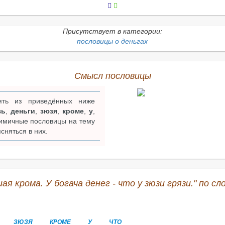
Присутствует в категории:
пословицы о деньгах
Смысл пословицы
ть из приведённых ниже
зь
,
деньги
,
зюзя
,
кроме
,
у
,
нимичные пословицы на тему
сняться в них.
ая крома. У богача денег - что у зюзи грязи." по с
ЗЮЗЯ
КРОМЕ
У
ЧТО