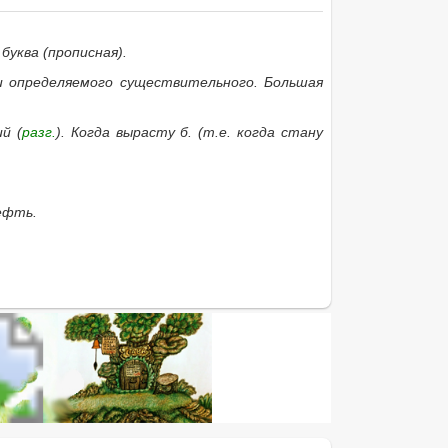
 буква
(прописная).
ии определяемого существительного.
Большая
й (
разг.
).
Когда вырасту б.
(т.е. когда стану
ефть.
иведённом списке, то его можно найти с