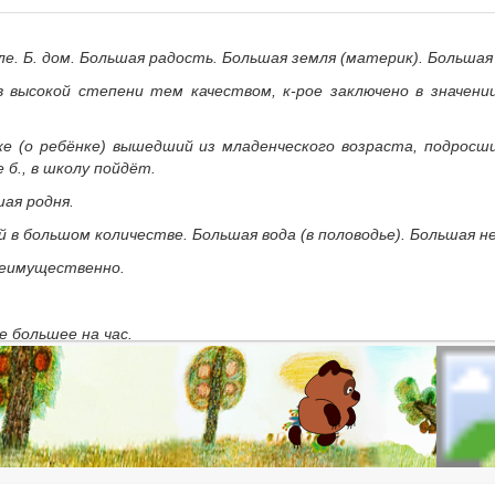
ле.
Б. дом. Большая радость. Большая земля
(материк).
Большая
 высокой степени тем качеством, к-рое заключено в значен
же (о ребёнке) вышедший из младенческого возраста, подросши
 б., в школу пойдёт.
ая родня.
й в большом количестве.
Большая вода
(в половодье).
Большая н
еимущественно.
 большее на час.
ва, хозяин.
я крома. У богача денег - что у зюзи грязи.
отсутствует в пр