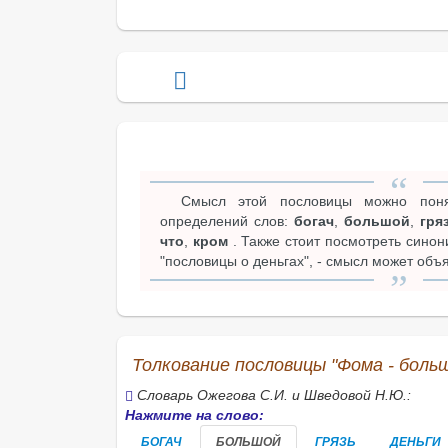
Смысл этой пословицы можно поня
определений слов:
богач
,
большой
,
гря
что
,
кром
. Также стоит посмотреть сино
"пословицы о деньгах", - смысл может объя
Толкование пословицы "Фома - больш
Словарь Ожегова С.И. и Шведовой Н.Ю.:
Нажмите на слово:
БОГАЧ
БОЛЬШОЙ
ГРЯЗЬ
ДЕНЬГИ