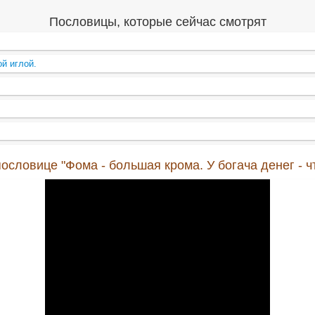
Пословицы, которые сейчас смотрят
й иглой.
словице "Фома - большая крома. У богача денег - чт